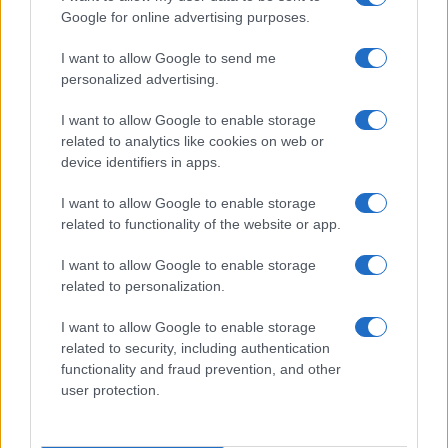
Google for online advertising purposes.
$1,903.18
Ethereum
(ETH)
I want to allow Google to send me
personalized advertising.
$593.80
BNB
I want to allow Google to enable storage
(BNB)
related to analytics like cookies on web or
device identifiers in apps.
$1.05
XRP
(XRP)
I want to allow Google to enable storage
related to functionality of the website or app.
$73.33
Solana
I want to allow Google to enable storage
(SOL)
related to personalization.
I want to allow Google to enable storage
$0.189
Cardano
related to security, including authentication
(ADA)
functionality and fraud prevention, and other
user protection.
$6.42
Avalanche
(AVAX)