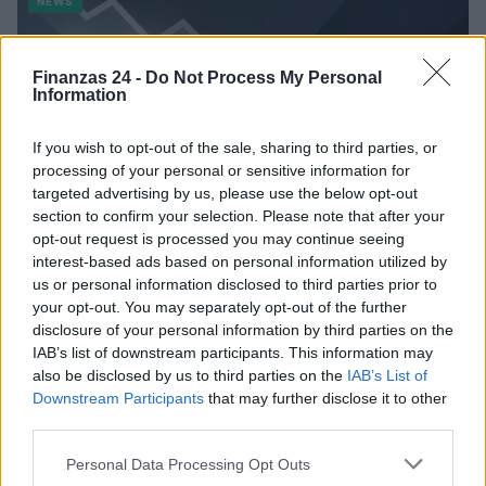
NEWS
Finanzas 24 -
Do Not Process My Personal
Information
If you wish to opt-out of the sale, sharing to third parties, or
processing of your personal or sensitive information for
targeted advertising by us, please use the below opt-out
section to confirm your selection. Please note that after your
opt-out request is processed you may continue seeing
interest-based ads based on personal information utilized by
us or personal information disclosed to third parties prior to
El Brent cae un 8.46% y arrastra a las materias primas
your opt-out. You may separately opt-out of the further
disclosure of your personal information by third parties on the
Lucía Herrera · 4 Ago 2026
IAB’s list of downstream participants. This information may
also be disclosed by us to third parties on the
IAB’s List of
NEWS
Downstream Participants
that may further disclose it to other
third parties.
Please note that this website/app uses one or more Google
Personal Data Processing Opt Outs
services and may gather and store information including but