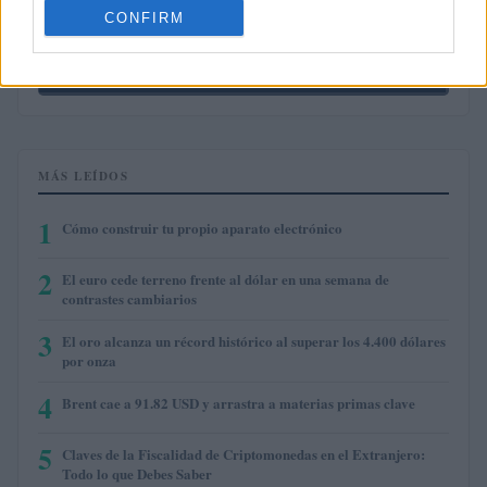
CONFIRM
$0.000049
Terra Luna Classic
(LUNC)
MÁS LEÍDOS
1
Cómo construir tu propio aparato electrónico
2
El euro cede terreno frente al dólar en una semana de
contrastes cambiarios
3
El oro alcanza un récord histórico al superar los 4.400 dólares
por onza
4
Brent cae a 91.82 USD y arrastra a materias primas clave
5
Claves de la Fiscalidad de Criptomonedas en el Extranjero:
Todo lo que Debes Saber