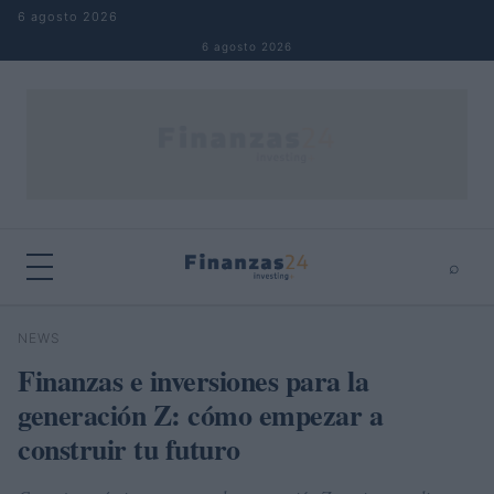
Saltar al contenido
6 agosto 2026
6 agosto 2026
⌕
×
⌕
NEWS
Buscar
Finanzas e inversiones para la
generación Z: cómo empezar a
construir tu futuro