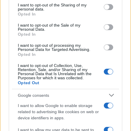
not limited to your visit or usage behaviour. You may click to
I want to opt-out of the Sharing of my
personal data.
grant or deny consent to Google and its third-party tags to
Opted In
use your data for below specified purposes in below Google
consent section.
I want to opt-out of the Sale of my
Personal Data.
Opted In
I want to opt-out of processing my
Personal Data for Targeted Advertising.
El euro cede terreno frente al dólar y el yen acelera su caída
Opted In
Lucía Herrera · 3 Ago 2026
I want to opt-out of Collection, Use,
Retention, Sale, and/or Sharing of my
Personal Data that Is Unrelated with the
Purposes for which it was collected.
COTIZACIONES CRYPTO
Opted Out
Google consents
Nombre
Precio
I want to allow Google to enable storage
related to advertising like cookies on web or
$64,608.00
Bitcoin
device identifiers in apps.
(BTC)
I want to allow my user data to be sent to