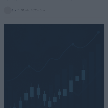
Staff
·
10 julio 2025
· 3 min