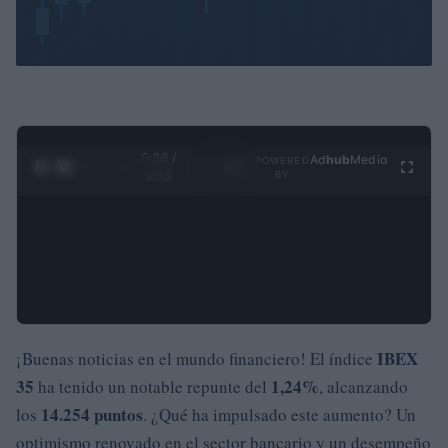
0:29 /
Ad
hub
Media
POWERED
1
/
4
3:55
BY
IBEX
¡Buenas noticias en el mundo financiero! El índice
35
1,24%
ha tenido un notable repunte del
, alcanzando
14.254 puntos
los
. ¿Qué ha impulsado este aumento? Un
optimismo renovado en el sector bancario y un desempeño