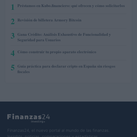
1
Préstamos en Kubo.financiero: qué ofrecen y cómo solicitarlos
2
Revisión de billetera Armory Bitcoin
3
Gana Crédito: Análisis Exhaustivo de Funcionalidad y
Seguridad para Usuarios
4
Cómo construir tu propio aparato electrónico
5
Guía práctica para declarar cripto en España sin riesgos
fiscales
Finanzas24, el nuevo portal al mundo de las finanzas.
Insights, noticias, comparaciones y estadísticas.