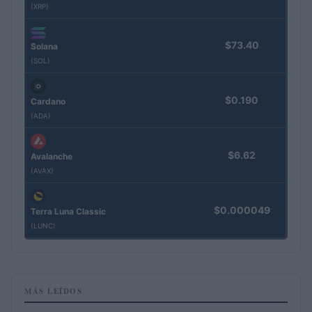
(XRP)
$73.40
Solana
(SOL)
$0.190
Cardano
(ADA)
$6.62
Avalanche
(AVAX)
$0.000049
Terra Luna Classic
(LUNC)
MÁS LEÍDOS