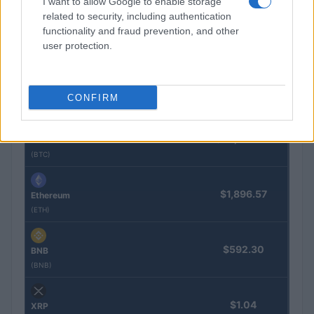
I want to allow Google to enable storage
Lucía Herrera · 5 Ago 2026
related to security, including authentication
functionality and fraud prevention, and other
user protection.
COTIZACIONES CRYPTO
Nombre
Precio
CONFIRM
$64,478.00
Bitcoin
(BTC)
$1,896.57
Ethereum
(ETH)
$592.30
BNB
(BNB)
$1.04
XRP