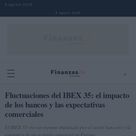
Saltar al contenido
6 agosto 2026
6 agosto 2026
⌕
×
⌕
Fluctuaciones del IBEX 35: el impacto
Buscar
de los bancos y las expectativas
comerciales
El IBEX 35 vive un repunte impulsado por el sector bancario y la
esperanza de un acuerdo comercial en Europa.