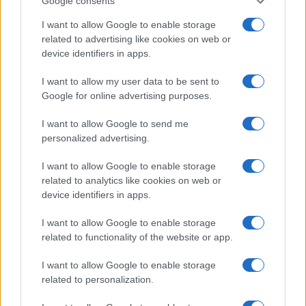
Google consents
I want to allow Google to enable storage
El empresario José Elías analiza el mercado inmobiliario y sus
related to advertising like cookies on web or
consecuencias en la jubilación
device identifiers in apps.
Marta Ruiz · 5 Ago 2026
I want to allow my user data to be sent to
INVERSIONES
Google for online advertising purposes.
I want to allow Google to send me
personalized advertising.
I want to allow Google to enable storage
related to analytics like cookies on web or
device identifiers in apps.
I want to allow Google to enable storage
related to functionality of the website or app.
I want to allow Google to enable storage
related to personalization.
Cómo aplicar un framework minimalista para gestionar
inversiones