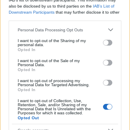
IAB’s list of downstream participants. This information may
also be disclosed by us to third parties on the
IAB’s List of
Downstream Participants
that may further disclose it to other
third parties.
Please note that this website/app uses one or more Google
Personal Data Processing Opt Outs
services and may gather and store information including but
El petróleo Brent cae un 8.46% y arrastra a las materias
not limited to your visit or usage behaviour. You may click to
I want to opt-out of the Sharing of my
primas
personal data.
grant or deny consent to Google and its third-party tags to
Opted In
Lucía Herrera · 5 Ago 2026
use your data for below specified purposes in below Google
consent section.
I want to opt-out of the Sale of my
FINANZAS
Personal Data.
Opted In
I want to opt-out of processing my
Personal Data for Targeted Advertising.
Opted In
I want to opt-out of Collection, Use,
Retention, Sale, and/or Sharing of my
Personal Data that Is Unrelated with the
Purposes for which it was collected.
Opted Out