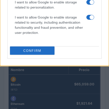
I want to allow Google to enable storage
related to personalization.
I want to allow Google to enable storage
related to security, including authentication
Guía para comparar créditos: TIN, TAE y comisiones
functionality and fraud prevention, and other
explicadas
user protection.
Marta Ruiz · 8 Ago 2026
CONFIRM
COTIZACIONES CRYPTO
Nombre
Precio
$65,059.00
Bitcoin
(BTC)
$1,921.64
Ethereum
(ETH)