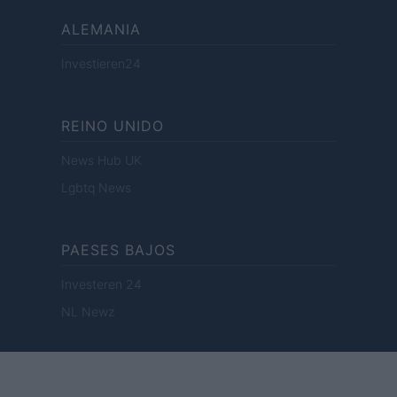
ALEMANIA
Investieren24
REINO UNIDO
News Hub UK
Lgbtq News
PAESES BAJOS
Investeren 24
NL Newz