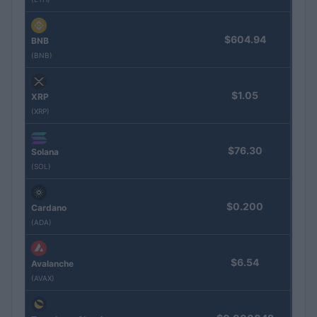
$604.94
BNB
(BNB)
$1.05
XRP
(XRP)
$76.30
Solana
(SOL)
$0.200
Cardano
(ADA)
$6.54
Avalanche
(AVAX)