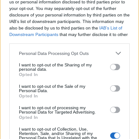
us or personal information disclosed to third parties prior to
CRIPTOMONEDAS
your opt-out. You may separately opt-out of the further
disclosure of your personal information by third parties on the
IAB’s list of downstream participants. This information may
also be disclosed by us to third parties on the
IAB’s List of
Downstream Participants
that may further disclose it to other
third parties.
Please note that this website/app uses one or more Google
Personal Data Processing Opt Outs
services and may gather and store information including but
not limited to your visit or usage behaviour. You may click to
I want to opt-out of the Sharing of my
personal data.
grant or deny consent to Google and its third-party tags to
Opted In
use your data for below specified purposes in below Google
consent section.
I want to opt-out of the Sale of my
Personal Data.
Cotización de criptomonedas: evolución y perspectivas en 2026
Opted In
Diego Martín · 8 Ago 2026
I want to opt-out of processing my
Personal Data for Targeted Advertising.
CRIPTOMONEDAS
Opted In
I want to opt-out of Collection, Use,
Retention, Sale, and/or Sharing of my
Personal Data that Is Unrelated with the