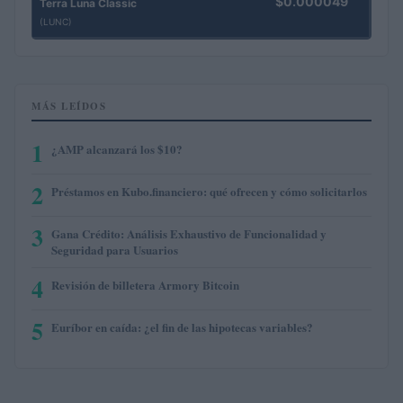
$0.000049
Terra Luna Classic
(LUNC)
MÁS LEÍDOS
1
¿AMP alcanzará los $10?
2
Préstamos en Kubo.financiero: qué ofrecen y cómo solicitarlos
3
Gana Crédito: Análisis Exhaustivo de Funcionalidad y
Seguridad para Usuarios
4
Revisión de billetera Armory Bitcoin
5
Euríbor en caída: ¿el fin de las hipotecas variables?