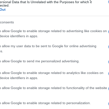
ersonal Data that Is Unrelated with the Purposes for which it
lected.
Out
consents
o allow Google to enable storage related to advertising like cookies on
evice identifiers in apps.
o allow my user data to be sent to Google for online advertising
s.
to allow Google to send me personalized advertising.
dfunding
diversas modalidades, cada una con características
o allow Google to enable storage related to analytics like cookies on
evice identifiers in apps.
es necesidades y objetivos. A continuación, se detallan
o allow Google to enable storage related to functionality of the website
frecen su apoyo sin esperar una compensación a cambio. Es una
o allow Google to enable storage related to personalization.
e consideran valiosos.