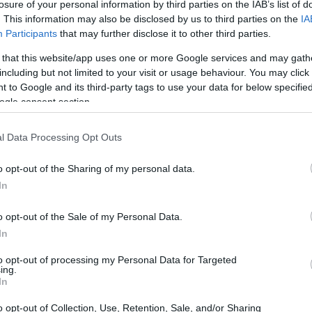
losure of your personal information by third parties on the IAB’s list of
o los de Marillion y Extremoduro, así como
. This information may also be disclosed by us to third parties on the
IA
eel, ilustran cómo las comunidades pueden unirse
Participants
that may further disclose it to other third parties.
des.
 that this website/app uses one or more Google services and may gath
including but not limited to your visit or usage behaviour. You may click 
 to Google and its third-party tags to use your data for below specifi
unding
ogle consent section.
ica de reunir pequeñas aportaciones de un gran número
l Data Processing Opt Outs
ue busca financiar una diversidad de proyectos. Según
den no recibir nada a cambio, o pueden esperar
o opt-out of the Sharing of my personal data.
In
un porcentaje de ingresos futuros.
o opt-out of the Sale of my Personal Data.
In
to opt-out of processing my Personal Data for Targeted
ing.
In
o opt-out of Collection, Use, Retention, Sale, and/or Sharing