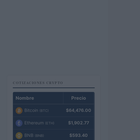
COTIZACIONES CRYPTO
Nombre
Precio
Bitcoin
$64,476.00
(BTC)
Ethereum
$1,902.77
(ETH)
BNB
$593.40
(BNB)