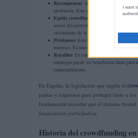
Recompensas
: Aquí, los contribuyentes r
I want t
aportación. Este enfoque no solo fomenta l
authenti
Equity crowdfunding
: En este caso, los 
socios del proyecto. Este modelo es atractiv
crecimiento de la empresa.
Préstamos
: Este tipo de financiamiento im
intereses. Es una opción común para empren
Royalties
: En este modelo, los backers reci
estrategia puede ser beneficiosa tanto para 
emprendimiento.
cro
En España, la legislación que regula el
pautas y requisitos para proteger tanto a lo
fundamental recordar que el término formal u
financiación participativa
.
Historia del crowdfunding en