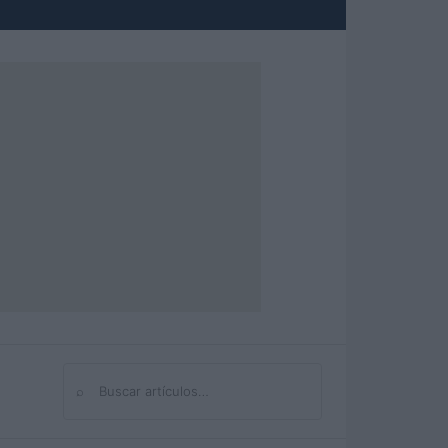
⌕
Buscar