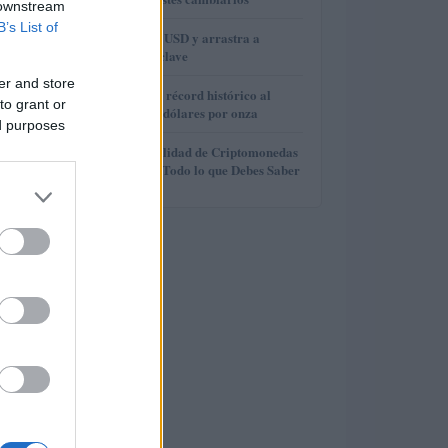
 downstream
B’s List of
3
Brent cae a 91.82 USD y arrastra a
materias primas clave
er and store
4
El oro alcanza un récord histórico al
to grant or
superar los 4.400 dólares por onza
ed purposes
5
Claves de la Fiscalidad de Criptomonedas
en el Extranjero: Todo lo que Debes Saber