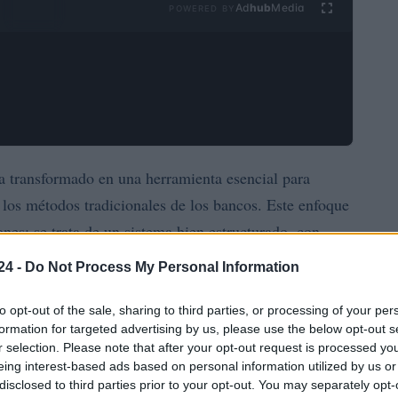
Ad
hub
Media
POWERED BY
ha transformado en una herramienta esencial para
 los métodos tradicionales de los bancos. Este enfoque
nes; se trata de un sistema bien estructurado, con
frecen diversas modalidades de retorno. Estas pueden
24 -
Do Not Process My Personal Information
 hasta inversiones que implican acciones, préstamos o
to opt-out of the sale, sharing to third parties, or processing of your per
formation for targeted advertising by us, please use the below opt-out s
r selection. Please note that after your opt-out request is processed y
do popularidad, sino que también cuenta con un
eing interest-based ads based on personal information utilized by us or
 desarrolla en un entorno que combina cultura,
disclosed to third parties prior to your opt-out. You may separately opt-