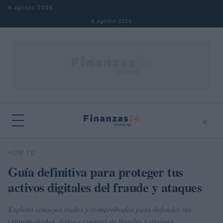
Saltar al contenido
8 agosto 2026
8 agosto 2026
⌕
×
⌕
HOW TO
Buscar
Guía definitiva para proteger tus
activos digitales del fraude y ataques
Explora consejos reales y comprobados para defender tus
criptomonedas, datos y cuentas de fraudes y ataques.