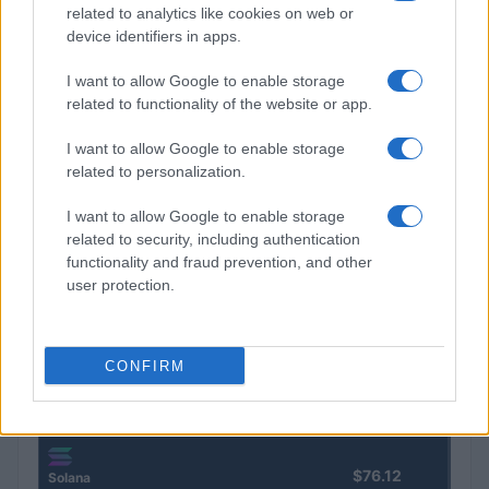
related to analytics like cookies on web or
COTIZACIONES CRYPTO
device identifiers in apps.
Nombre
Precio
I want to allow Google to enable storage
related to functionality of the website or app.
$65,003.00
Bitcoin
I want to allow Google to enable storage
(BTC)
related to personalization.
I want to allow Google to enable storage
$1,919.13
Ethereum
related to security, including authentication
(ETH)
functionality and fraud prevention, and other
user protection.
$603.50
BNB
(BNB)
CONFIRM
$1.04
XRP
(XRP)
$76.12
Solana