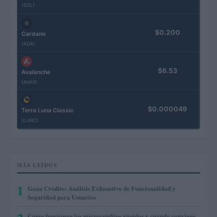
(SOL)
$0.200
Cardano
(ADA)
$6.53
Avalanche
(AVAX)
$0.000049
Terra Luna Classic
(LUNC)
MÁS LEÍDOS
1
Gana Crédito: Análisis Exhaustivo de Funcionalidad y
Seguridad para Usuarios
Cómo funcionan los microcréditos rápidos y cuándo conviene