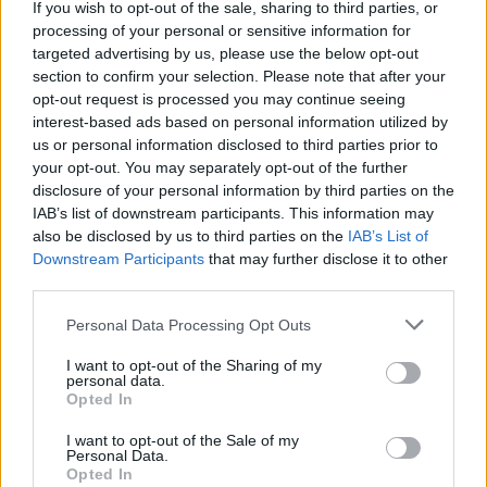
If you wish to opt-out of the sale, sharing to third parties, or
processing of your personal or sensitive information for
targeted advertising by us, please use the below opt-out
section to confirm your selection. Please note that after your
Guía definitiva para transferir fondos entre exchanges y wallets
opt-out request is processed you may continue seeing
interest-based ads based on personal information utilized by
Diego Martín · 5 Jul 2026
us or personal information disclosed to third parties prior to
your opt-out. You may separately opt-out of the further
HOW TO
disclosure of your personal information by third parties on the
IAB’s list of downstream participants. This information may
also be disclosed by us to third parties on the
IAB’s List of
Downstream Participants
that may further disclose it to other
third parties.
Please note that this website/app uses one or more Google
Personal Data Processing Opt Outs
services and may gather and store information including but
not limited to your visit or usage behaviour. You may click to
I want to opt-out of the Sharing of my
personal data.
grant or deny consent to Google and its third-party tags to
Opted In
use your data for below specified purposes in below Google
consent section.
I want to opt-out of the Sale of my
Personal Data.
Opted In
Guía completa para crear y gestionar wallets de