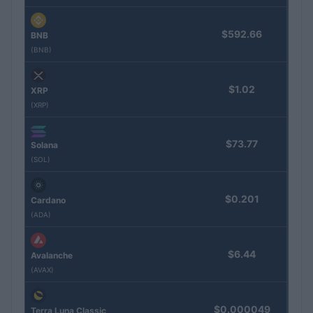
$592.66
BNB
(BNB)
$1.02
XRP
(XRP)
$73.77
Solana
(SOL)
$0.201
Cardano
(ADA)
$6.44
Avalanche
(AVAX)
$0.000049
Terra Luna Classic