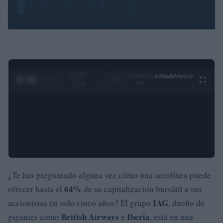
0:29 /
Ad
hub
Media
POWERED
1
/
4
3:19
BY
¿Te has preguntado alguna vez cómo una aerolínea puede
64%
ofrecer hasta el
de su capitalización bursátil a sus
IAG
accionistas en solo cinco años? El grupo
, dueño de
British Airways
Iberia
gigantes como
e
, está en una