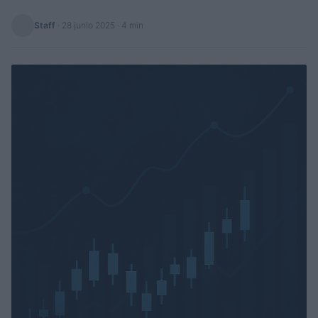
Staff
·
28 junio 2025
· 4 min