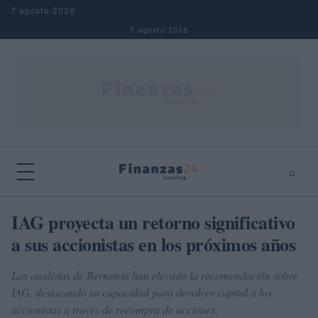
Saltar al contenido
7 agosto 2026
7 agosto 2026
⌕
×
⌕
IAG proyecta un retorno significativo
Buscar
a sus accionistas en los próximos años
Los analistas de Bernstein han elevado la recomendación sobre
IAG, destacando su capacidad para devolver capital a los
accionistas a través de recompra de acciones.