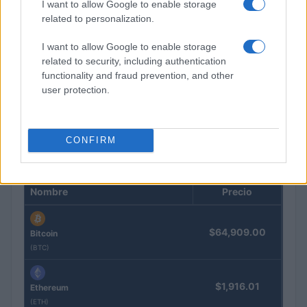
I want to allow Google to enable storage
related to personalization.
I want to allow Google to enable storage
related to security, including authentication
functionality and fraud prevention, and other
Cómo Bitcoin y la IA están transformando la economía global
user protection.
Diego Martín · 7 Ago 2026
CONFIRM
COTIZACIONES CRYPTO
Nombre
Precio
$64,909.00
Bitcoin
(BTC)
$1,916.01
Ethereum
(ETH)