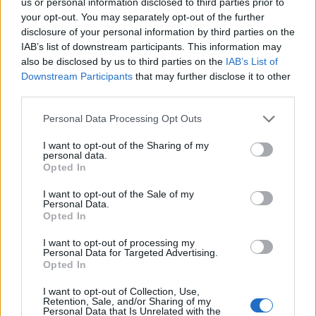
us or personal information disclosed to third parties prior to
your opt-out. You may separately opt-out of the further
FINANZAS
disclosure of your personal information by third parties on the
IAB’s list of downstream participants. This information may
also be disclosed by us to third parties on the
IAB’s List of
Downstream Participants
that may further disclose it to other
third parties.
Please note that this website/app uses one or more Google
Personal Data Processing Opt Outs
services and may gather and store information including but
not limited to your visit or usage behaviour. You may click to
I want to opt-out of the Sharing of my
personal data.
grant or deny consent to Google and its third-party tags to
Opted In
use your data for below specified purposes in below Google
consent section.
I want to opt-out of the Sale of my
Personal Data.
Opted In
Cómo la crisis de refino está afectando los precios de la
gasolina y el diésel
I want to opt-out of processing my
Lucía Herrera · 7 Ago 2026
Personal Data for Targeted Advertising.
Opted In
NEWS
I want to opt-out of Collection, Use,
Retention, Sale, and/or Sharing of my
Personal Data that Is Unrelated with the