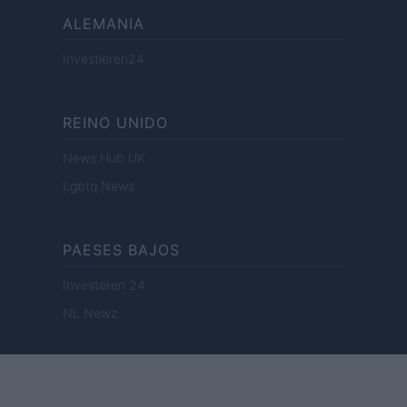
ALEMANIA
Investieren24
REINO UNIDO
News Hub UK
Lgbtq News
PAESES BAJOS
Investeren 24
NL Newz