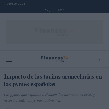
Saltar al contenido
7 agosto 2026
7 agosto 2026
⌕
×
⌕
Impacto de las tarifas arancelarias en
Buscar
las pymes españolas
Las pymes que exportan a Estados Unidos están en crisis y
necesitan más apoyo para sobrevivir.