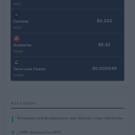
(SOL)
$0.202
Cardano
(ADA)
$6.42
Avalanche
(AVAX)
$0.000049
Terra Luna Classic
(LUNC)
MÁS LEÍDOS
1
Préstamos en Kubo.financiero: qué ofrecen y cómo solicitarlos
2
¿AMP alcanzará los $10?