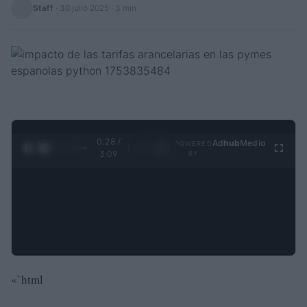
Staff
·
30 julio 2025
· 3 min
0:29 /
Ad
hub
Media
POWERED
1
/
4
3:09
BY
«`html