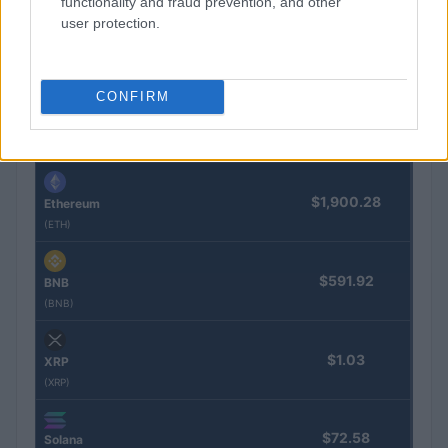
functionality and fraud prevention, and other
COTIZACIONES CRYPTO
user protection.
Nombre
Precio
CONFIRM
$64,230.00
Bitcoin
(BTC)
$1,900.28
Ethereum
(ETH)
$591.92
BNB
(BNB)
$1.03
XRP
(XRP)
$72.58
Solana