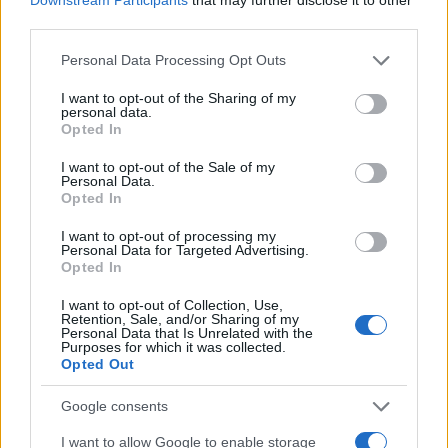
third parties.
Please note that this website/app uses one or more Google
Personal Data Processing Opt Outs
Brent cae un 8.3% y arrastra a las materias primas en agosto
services and may gather and store information including but
not limited to your visit or usage behaviour. You may click to
I want to opt-out of the Sharing of my
Lucía Herrera · 6 Ago 2026
personal data.
grant or deny consent to Google and its third-party tags to
Opted In
use your data for below specified purposes in below Google
CRIPTOMONEDAS
consent section.
I want to opt-out of the Sale of my
Personal Data.
Opted In
I want to opt-out of processing my
Personal Data for Targeted Advertising.
Opted In
I want to opt-out of Collection, Use,
Retention, Sale, and/or Sharing of my
Personal Data that Is Unrelated with the
Purposes for which it was collected.
Opted Out
Google consents
Cadena perpetua para ex oficial de LAPD por robo cripto a
adolescente
I want to allow Google to enable storage