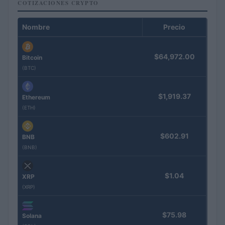
COTIZACIONES CRYPTO
Nombre
Precio
$64,972.00
Bitcoin
(BTC)
$1,919.37
Ethereum
(ETH)
$602.91
BNB
(BNB)
$1.04
XRP
(XRP)
$75.98
Solana