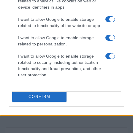
related to analytics like cookies on web or
Lucía Herrera · 6 Ago 2026
device identifiers in apps.
NEWS
I want to allow Google to enable storage
related to functionality of the website or app.
I want to allow Google to enable storage
related to personalization.
I want to allow Google to enable storage
related to security, including authentication
functionality and fraud prevention, and other
user protection.
CONFIRM
El petróleo Brent cae un 8.46% y arrastra a las materias
primas
Lucía Herrera · 5 Ago 2026