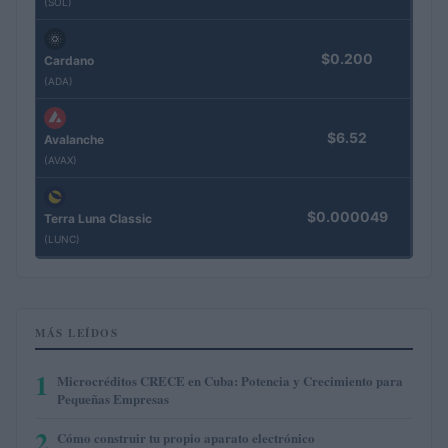
(SOL)
$0.200
Cardano
(ADA)
$6.52
Avalanche
(AVAX)
$0.000049
Terra Luna Classic
(LUNC)
MÁS LEÍDOS
1
Microcréditos CRECE en Cuba: Potencia y Crecimiento para
Pequeñas Empresas
2
Cómo construir tu propio aparato electrónico