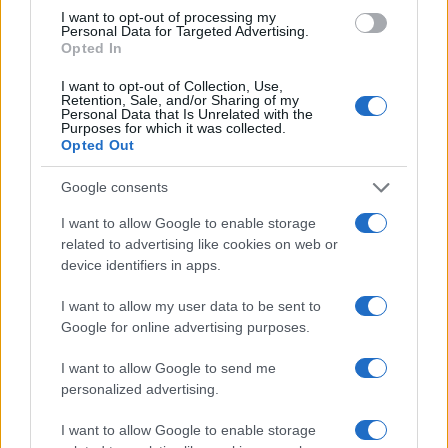
I want to opt-out of processing my
Personal Data for Targeted Advertising.
Opted In
El Brent cae un 8.3% y arrastra a las materias primas
I want to opt-out of Collection, Use,
Retention, Sale, and/or Sharing of my
Lucía Herrera · 7 Ago 2026
Personal Data that Is Unrelated with the
Purposes for which it was collected.
Opted Out
NEWS
Google consents
I want to allow Google to enable storage
related to advertising like cookies on web or
device identifiers in apps.
I want to allow my user data to be sent to
Google for online advertising purposes.
I want to allow Google to send me
personalized advertising.
Brent cae un 8.3% y arrastra a las materias primas en agosto
I want to allow Google to enable storage