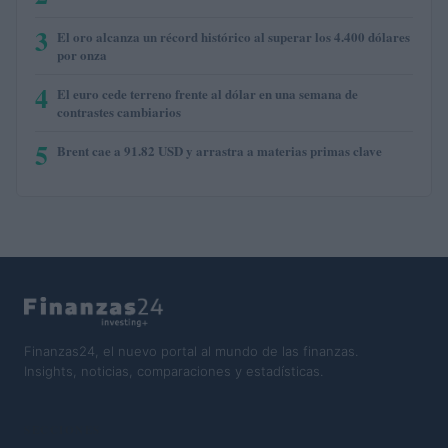
3
El oro alcanza un récord histórico al superar los 4.400 dólares
por onza
4
El euro cede terreno frente al dólar en una semana de
contrastes cambiarios
5
Brent cae a 91.82 USD y arrastra a materias primas clave
Finanzas24, el nuevo portal al mundo de las finanzas.
Insights, noticias, comparaciones y estadísticas.
SECCIONES