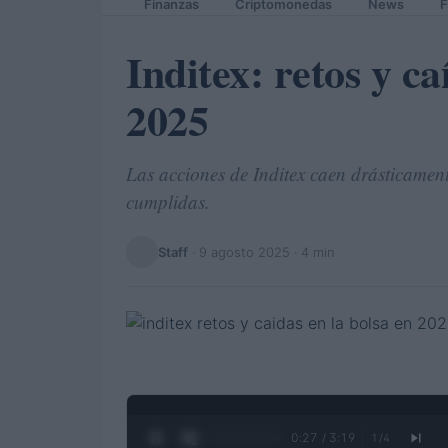
Finanzas
Criptomonedas
News
F
Inditex: retos y ca
2025
Las acciones de Inditex caen drásticament
cumplidas.
Staff
·
9 agosto 2025
· 4 min
0:27 / 3:19
1
/
4