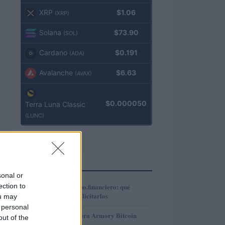
XRP
$1.06
(XRP)
Solana
$73.90
(SOL)
Cardano
$0.191
(ADA)
Avalanche
$6.63
(AVAX)
$0.000050
Terra Luna Classic
(LUNC)
MÁS LEÍDOS
sonal or
1
ection to
Préstamos en Kubo.financiero: qué
ofrecen y cómo solicitarlos
ou may
 personal
2
Revisión de billetera Armory Bitcoin
out of the