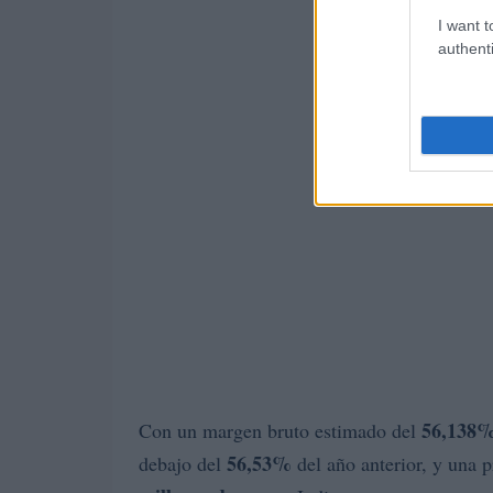
I want t
authenti
56,138
Con un margen bruto estimado del
56,53%
debajo del
del año anterior, y una 