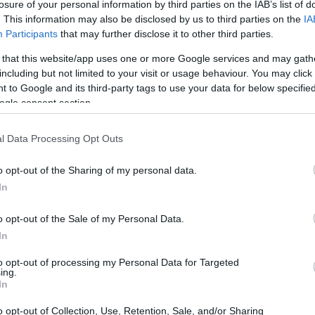
losure of your personal information by third parties on the IAB’s list of
. This information may also be disclosed by us to third parties on the
IA
Participants
that may further disclose it to other third parties.
 that this website/app uses one or more Google services and may gath
including but not limited to your visit or usage behaviour. You may click 
 to Google and its third-party tags to use your data for below specifi
ogle consent section.
l Data Processing Opt Outs
o opt-out of the Sharing of my personal data.
In
eores de lo que se esperaba, lo que ha despertado
o opt-out of the Sale of my Personal Data.
 climáticas adversas en sus principales mercados han
In
o negativamente en las ventas. Además, Inditex se
to opt-out of processing my Personal Data for Targeted
ing.
o que genera inquietud ante un posible enfriamiento del
In
Unidos
.
o opt-out of Collection, Use, Retention, Sale, and/or Sharing