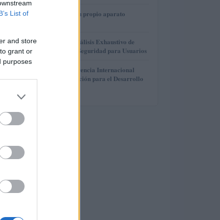
 downstream
3
Cómo construir tu propio aparato
B’s List of
electrónico
4
er and store
Gana Crédito: Análisis Exhaustivo de
Funcionalidad y Seguridad para Usuarios
to grant or
ed purposes
5
La Cuarta Conferencia Internacional
sobre la Financiación para el Desarrollo
en Sevilla