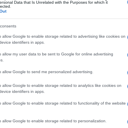
ersonal Data that Is Unrelated with the Purposes for which it
lected.
y proyecciones futuras
Out
uerra arancelaria y las fluctuaciones en las tasas de
consents
nditex. Se estima que el sector podría enfrentar
o allow Google to enable storage related to advertising like cookies on
%
en Estados Unidos debido a los aranceles impuestos
evice identifiers in apps.
implica? Una posible disminución en el volumen de
o allow my user data to be sent to Google for online advertising
dounidenses.
s.
to allow Google to send me personalized advertising.
den en que Inditex debe presentar resultados que
imestres para recuperar su posición en el mercado.
o allow Google to enable storage related to analytics like cookies on
trar un crecimiento en las ventas en moneda local
evice identifiers in apps.
En un contexto donde crecer no es suficiente, las
o allow Google to enable storage related to functionality of the website
resas, justificar un aumento en el valor de la acción se
o allow Google to enable storage related to personalization.