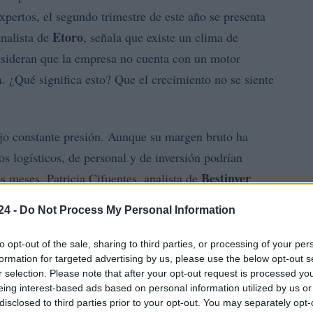
pertos, el segundo trimestre de este año se presenta
Etoro
analista de
, señala que existe un clima de
onsideran que la empresa no cuenta con un motor
. ¿Qué significa esto? Que el crecimiento no se siente
ajo constante presión. Aunque su margen bruto ha
os logísticos, de personal y de inversión podrían
Bestinver
os meses. Patricia Cifuentes, analista de
una comparativa exigente. Por lo tanto, no es
24 -
Do Not Process My Personal Information
sacelerado en algún momento.
to opt-out of the sale, sharing to third parties, or processing of your per
formation for targeted advertising by us, please use the below opt-out s
r selection. Please note that after your opt-out request is processed y
eing interest-based ads based on personal information utilized by us or
disclosed to third parties prior to your opt-out. You may separately opt-