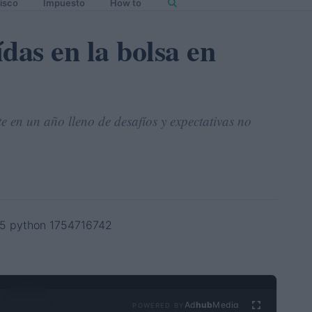
isco
Impuesto
How to
ídas en la bolsa en
e en un año lleno de desafíos y expectativas no
Ad
hub
Media
POWERED BY