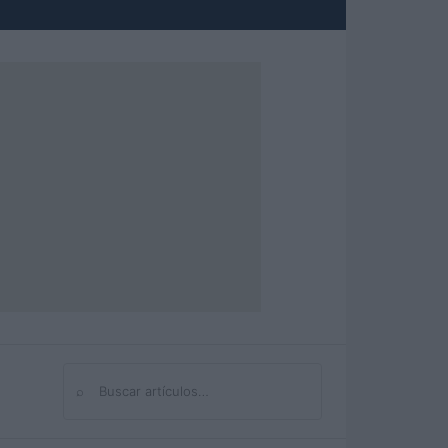
⌕
Buscar