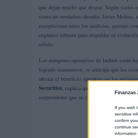
que dejan mucho que desear. Según varios ex
como un verdadero desafío. Javier Molina, 
escepticismo entre los analistas, quienes c
orgánico robusto para respaldar su evolución
sólido.
Los márgenes operativos de Inditex están b
logrado mantenerse, se anticipa que los cost
afectar el beneficio operativo en los próxim
Securities
, explica que la empresa enfrenta 
Finanzas 
sorprendente que su crecimiento se haya de
If you wish 
sensitive in
confirm you
continue se
information 