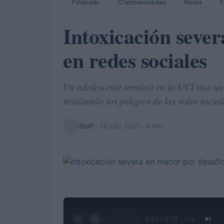
Finanzas
Criptomonedas
News
F
Intoxicación seve
en redes sociales
Un adolescente terminó en la UCI tras un
resaltando los peligros de las redes social
Staff
·
26 julio 2025
· 4 min
0:25 / 3:19
1
/
4