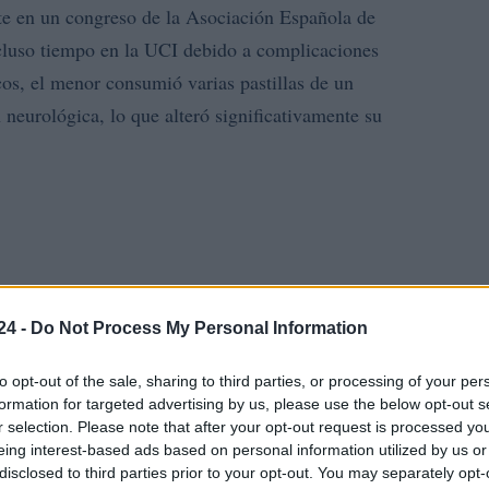
te en un congreso de la Asociación Española de
incluso tiempo en la UCI debido a complicaciones
cos, el menor consumió varias pastillas de un
neurológica, lo que alteró significativamente su
24 -
Do Not Process My Personal Information
to opt-out of the sale, sharing to third parties, or processing of your per
formation for targeted advertising by us, please use the below opt-out s
r selection. Please note that after your opt-out request is processed y
eing interest-based ads based on personal information utilized by us or
disclosed to third parties prior to your opt-out. You may separately opt-