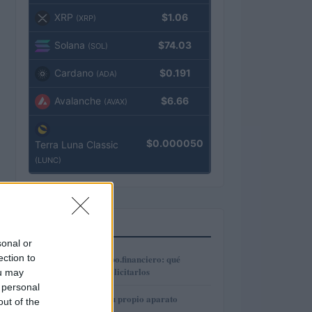
XRP
$1.06
(XRP)
Solana
$74.03
(SOL)
Cardano
$0.191
(ADA)
Avalanche
$6.66
(AVAX)
$0.000050
Terra Luna Classic
(LUNC)
MÁS LEÍDOS
sonal or
1
ection to
Préstamos en Kubo.financiero: qué
ofrecen y cómo solicitarlos
ou may
 personal
2
Cómo construir tu propio aparato
out of the
electrónico