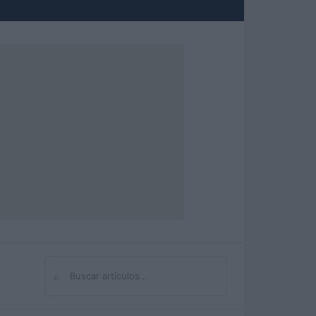
⌕
Buscar