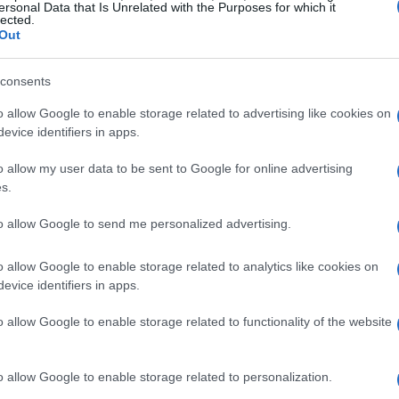
ersonal Data that Is Unrelated with the Purposes for which it
Cuando el adolescente recuperó la consciencia,
lected.
Out
migos para ver quién consumía más pastillas, lo que lo
consents
o allow Google to enable storage related to advertising like cookies on
ue multidisciplinario al atender a jóvenes con estos
evice identifiers in apps.
l han estado involucrados en el seguimiento del
o allow my user data to be sent to Google for online advertising
tamientos de riesgo tras recibir apoyo psicológico y
s.
la atención a estos pacientes es un reto, ya que
to allow Google to send me personalized advertising.
ica para abordar estas situaciones.
o allow Google to enable storage related to analytics like cookies on
evice identifiers in apps.
o allow Google to enable storage related to functionality of the website
o allow Google to enable storage related to personalization.