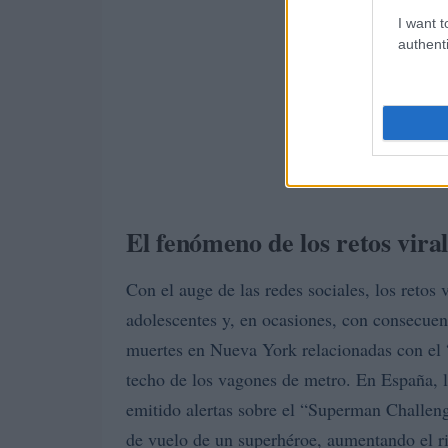
I want t
authenti
El fenómeno de los retos viral
Con el auge de las redes sociales, los retos 
adolescentes y, en ocasiones, con consecuenc
muertes en Nueva York relacionadas con el “
techo de los vagones de metro. En España, 
emitido alertas sobre el “Superman Challeng
de vuelo de un superhéroe, aumentando el ri