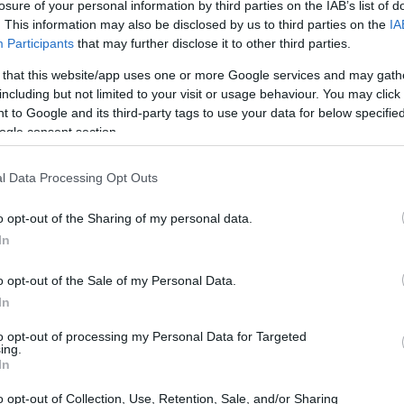
losure of your personal information by third parties on the IAB’s list of
. This information may also be disclosed by us to third parties on the
IA
Participants
that may further disclose it to other third parties.
 that this website/app uses one or more Google services and may gath
including but not limited to your visit or usage behaviour. You may click 
icio de Pediatría del Hospital de Manises, revelan que
 to Google and its third-party tags to use your data for below specifi
ogle consent section.
situación tras un accidente sufrido por el chico. Al
straba periodos de estupor y agitación, además de
l Data Processing Opt Outs
bía estado conectado con amigos durante la madrugada,
a buscar el medicamento más potente que tuvieran sus
o opt-out of the Sharing of my personal data.
In
o opt-out of the Sale of my Personal Data.
In
to opt-out of processing my Personal Data for Targeted
cos interrogaron a la familia sobre un posible consumo
ing.
In
ueron negativas. A pesar de que los análisis iniciales no
nuevas pruebas más específicas detectaron niveles
o opt-out of Collection, Use, Retention, Sale, and/or Sharing