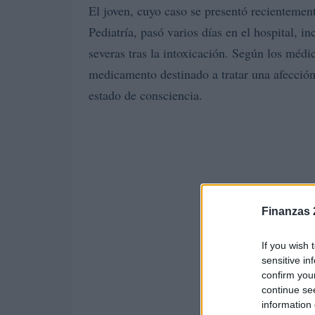
El joven, cuyo caso se presentó recientemen
Pediatría, pasó varios días en el hospital, 
severas tras la intoxicación. Según los médi
medicamento destinado a tratar una afección 
estado de consciencia.
Finanzas 
If you wish 
sensitive in
confirm you
continue se
information 