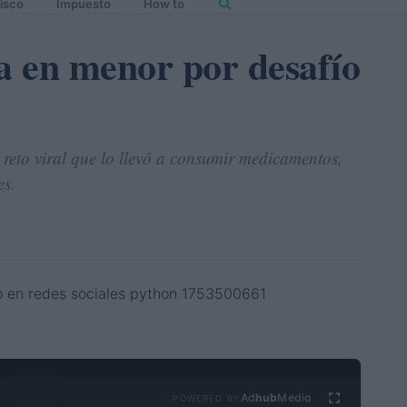
isco
Impuesto
How to
ra en menor por desafío
 reto viral que lo llevó a consumir medicamentos,
es.
Ad
hub
Media
POWERED BY