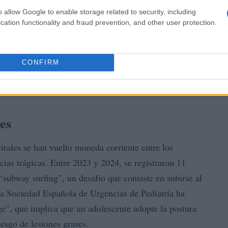
o allow Google to enable storage related to security, including
cation functionality and fraud prevention, and other user protection.
CONFIRM
es
virales se han vuelto moneda corriente entre los
ias trágicas. Entre 2023 y 2024, se registraron 11
subway surfing”, un desafío que consiste en subirse al
la Sociedad Española de Urgencias de Pediatría ha
e”, que implica que un adolescente adopte la postura
esgo de lesiones graves.