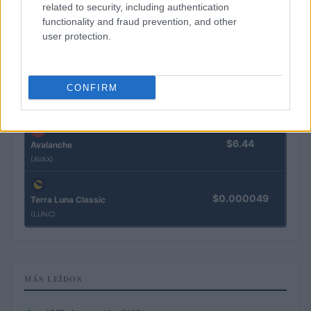
related to security, including authentication
functionality and fraud prevention, and other
$73.77
Solana
user protection.
(SOL)
CONFIRM
$0.201
Cardano
(ADA)
$6.44
Avalanche
(AVAX)
$0.000049
Terra Luna Classic
(LUNC)
MÁS LEÍDOS