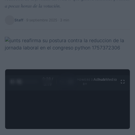
a pocas horas de la votación.
Staff
·
9 septiembre 2025
· 3 min
0:29 /
Ad
hub
Media
POWERED
1
/
4
3:19
BY