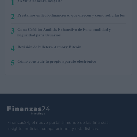
1
¿AMP alcanzará los $10?
2
Préstamos en Kubo.financiero: qué ofrecen y cómo solicitarlos
3
Gana Crédito: Análisis Exhaustivo de Funcionalidad y
Seguridad para Usuarios
4
Revisión de billetera Armory Bitcoin
5
Cómo construir tu propio aparato electrónico
Finanzas24, el nuevo portal al mundo de las finanzas.
Insights, noticias, comparaciones y estadísticas.