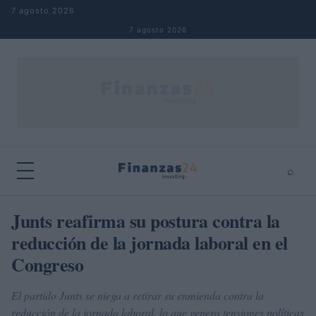
Saltar al contenido
7 agosto 2026
7 agosto 2026
⌕
×
⌕
Junts reafirma su postura contra la
Buscar
reducción de la jornada laboral en el
Congreso
El partido Junts se niega a retirar su enmienda contra la
reducción de la jornada laboral, lo que genera tensiones políticas