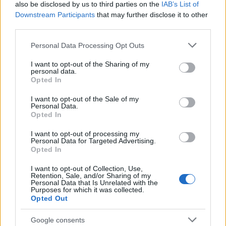
also be disclosed by us to third parties on the
IAB’s List of
Downstream Participants
that may further disclose it to other
third parties.
El Brent cae un 8.3% y arrastra a las materias primas
Please note that this website/app uses one or more Google
Personal Data Processing Opt Outs
Lucía Herrera · 7 Ago 2026
services and may gather and store information including but
not limited to your visit or usage behaviour. You may click to
I want to opt-out of the Sharing of my
personal data.
CRIPTOMONEDAS
grant or deny consent to Google and its third-party tags to
Opted In
use your data for below specified purposes in below Google
consent section.
I want to opt-out of the Sale of my
Personal Data.
Opted In
I want to opt-out of processing my
Personal Data for Targeted Advertising.
Opted In
I want to opt-out of Collection, Use,
Retention, Sale, and/or Sharing of my
Personal Data that Is Unrelated with the
Purposes for which it was collected.
Opted Out
Cómo Bitcoin y la IA están transformando la economía global
Google consents
Diego Martín · 7 Ago 2026