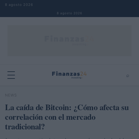
Saltar al contenido
8 agosto 2026
8 agosto 2026
⌕
×
⌕
NEWS
Buscar
La caída de Bitcoin: ¿Cómo afecta su
correlación con el mercado
tradicional?