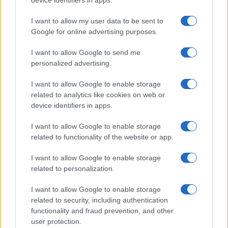
device identifiers in apps.
I want to allow my user data to be sent to
Google for online advertising purposes.
I want to allow Google to send me
personalized advertising.
I want to allow Google to enable storage
related to analytics like cookies on web or
device identifiers in apps.
El petróleo Brent cae un 8.46% y arrastra a las materias
I want to allow Google to enable storage
primas
related to functionality of the website or app.
Lucía Herrera · 5 Ago 2026
I want to allow Google to enable storage
related to personalization.
I want to allow Google to enable storage
COTIZACIONES CRYPTO
related to security, including authentication
functionality and fraud prevention, and other
Nombre
Precio
user protection.