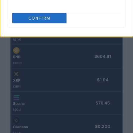
$65,035.00
Bitcoin
(BTC)
CONFIRM
$1,921.15
Ethereum
(ETH)
$604.81
BNB
(BNB)
$1.04
XRP
(XRP)
$76.45
Solana
(SOL)
$0.200
Cardano
(ADA)