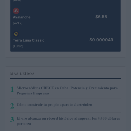
$6.55
Avalanche
(AVAX)
$0.000049
Terra Luna Classic
(LUNC)
MÁS LEÍDOS
1
Microcréditos CRECE en Cuba: Potencia y Crecimiento para
Pequeñas Empresas
2
Cómo construir tu propio aparato electrónico
3
El oro alcanza un récord histórico al superar los 4.400 dólares
por onza