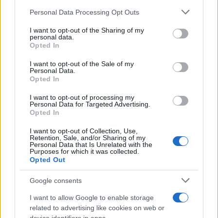
El Brent cae un 8.3% y arrastra a las materias primas
Please note that this website/app uses one or more Google
Personal Data Processing Opt Outs
Lucía Herrera · 7 Ago 2026
services and may gather and store information including but
not limited to your visit or usage behaviour. You may click to
I want to opt-out of the Sharing of my
NEWS
personal data.
grant or deny consent to Google and its third-party tags to
Opted In
use your data for below specified purposes in below Google
consent section.
I want to opt-out of the Sale of my
Personal Data.
Opted In
I want to opt-out of processing my
Personal Data for Targeted Advertising.
Opted In
I want to opt-out of Collection, Use,
Retention, Sale, and/or Sharing of my
Personal Data that Is Unrelated with the
Purposes for which it was collected.
Opted Out
Brent cae un 8.3% y arrastra a las materias primas en agosto
Google consents
Lucía Herrera · 6 Ago 2026
I want to allow Google to enable storage
NEWS
related to advertising like cookies on web or