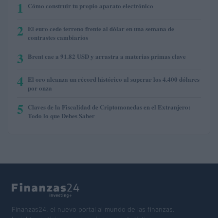
1
Cómo construir tu propio aparato electrónico
2
El euro cede terreno frente al dólar en una semana de
contrastes cambiarios
3
Brent cae a 91.82 USD y arrastra a materias primas clave
4
El oro alcanza un récord histórico al superar los 4.400 dólares
por onza
5
Claves de la Fiscalidad de Criptomonedas en el Extranjero:
Todo lo que Debes Saber
Finanzas24, el nuevo portal al mundo de las finanzas.