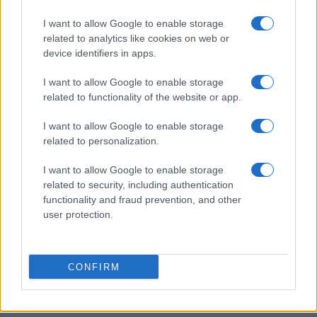
I want to allow Google to enable storage
related to analytics like cookies on web or
El petróleo Brent cae un 8.46% y arrastra a las materias
device identifiers in apps.
primas
Lucía Herrera · 5 Ago 2026
I want to allow Google to enable storage
related to functionality of the website or app.
NEWS
I want to allow Google to enable storage
related to personalization.
I want to allow Google to enable storage
related to security, including authentication
functionality and fraud prevention, and other
user protection.
CONFIRM
El Brent cae un 8.46% y arrastra a las materias primas