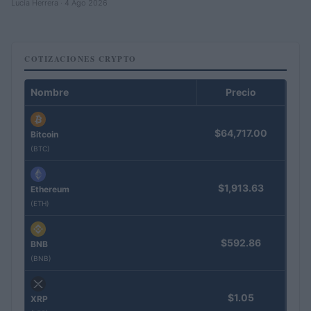
Lucía Herrera · 4 Ago 2026
COTIZACIONES CRYPTO
Nombre
Precio
$64,717.00
Bitcoin
(BTC)
$1,913.63
Ethereum
(ETH)
$592.86
BNB
(BNB)
$1.05
XRP