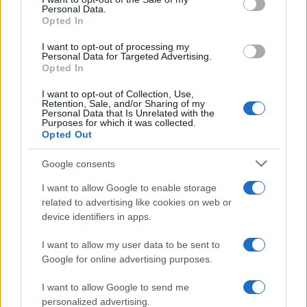
Personal Data.
Opted In
I want to opt-out of processing my
Personal Data for Targeted Advertising.
Opted In
I want to opt-out of Collection, Use,
Retention, Sale, and/or Sharing of my
Brent cae un 8.3% y arrastra a las materias primas en agosto
Personal Data that Is Unrelated with the
Purposes for which it was collected.
Lucía Herrera · 6 Ago 2026
Opted Out
NEWS
Google consents
I want to allow Google to enable storage
related to advertising like cookies on web or
device identifiers in apps.
I want to allow my user data to be sent to
Google for online advertising purposes.
I want to allow Google to send me
personalized advertising.