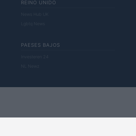
REINO UNIDO
News Hub UK
Lgbtq News
PAESES BAJOS
Investeren 24
NL Newz