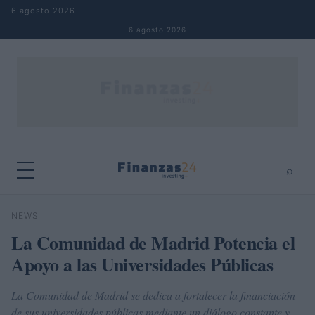
Saltar al contenido
6 agosto 2026
6 agosto 2026
⌕
×
⌕
NEWS
Buscar
La Comunidad de Madrid Potencia el
Apoyo a las Universidades Públicas
La Comunidad de Madrid se dedica a fortalecer la financiación
de sus universidades públicas mediante un diálogo constante y