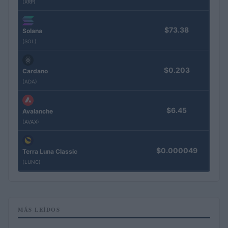
(XRP)
$73.38
Solana
(SOL)
$0.203
Cardano
(ADA)
$6.45
Avalanche
(AVAX)
$0.000049
Terra Luna Classic
(LUNC)
MÁS LEÍDOS