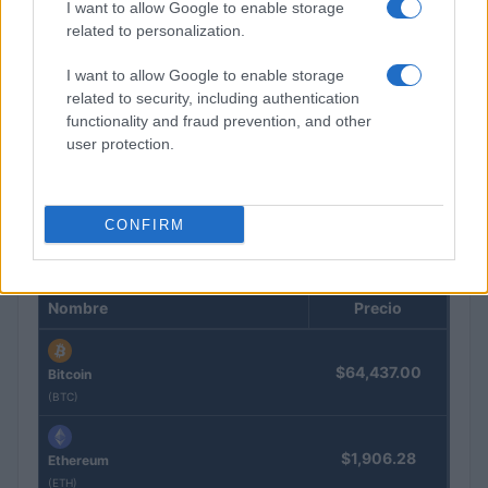
I want to allow Google to enable storage
related to personalization.
I want to allow Google to enable storage
related to security, including authentication
Cómo los delincuentes están explotando los cambios en la
functionality and fraud prevention, and other
normativa cripto europea
user protection.
Diego Martín · 6 Ago 2026
CONFIRM
COTIZACIONES CRYPTO
Nombre
Precio
$64,437.00
Bitcoin
(BTC)
$1,906.28
Ethereum
(ETH)