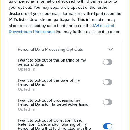
us or personal information disclosed to third parties prior to
NEWS
your opt-out. You may separately opt-out of the further
disclosure of your personal information by third parties on the
IAB’s list of downstream participants. This information may
also be disclosed by us to third parties on the
IAB’s List of
Downstream Participants
that may further disclose it to other
third parties.
Please note that this website/app uses one or more Google
Personal Data Processing Opt Outs
services and may gather and store information including but
not limited to your visit or usage behaviour. You may click to
I want to opt-out of the Sharing of my
personal data.
grant or deny consent to Google and its third-party tags to
Opted In
use your data for below specified purposes in below Google
consent section.
I want to opt-out of the Sale of my
Personal Data.
Brent cae un 8.3% y arrastra a las materias primas en agosto
Opted In
Lucía Herrera · 6 Ago 2026
I want to opt-out of processing my
Personal Data for Targeted Advertising.
CRIPTOMONEDAS
Opted In
I want to opt-out of Collection, Use,
Retention, Sale, and/or Sharing of my
Personal Data that Is Unrelated with the