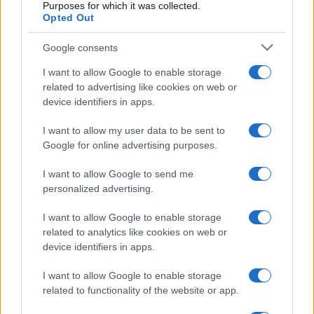
Purposes for which it was collected.
Opted Out
Google consents
I want to allow Google to enable storage
related to advertising like cookies on web or
device identifiers in apps.
I want to allow my user data to be sent to
Cadena perpetua para ex oficial de LAPD por robo cripto a
Google for online advertising purposes.
adolescente
Diego Martín · 6 Ago 2026
I want to allow Google to send me
personalized advertising.
CRIPTOMONEDAS
I want to allow Google to enable storage
related to analytics like cookies on web or
device identifiers in apps.
I want to allow Google to enable storage
related to functionality of the website or app.