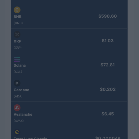
$590.60
BNB
(BNB)
$1.03
XRP
(XRP)
$72.81
Solana
(SOL)
$0.202
Cardano
(ADA)
$6.45
Avalanche
(AVAX)
$0.000049
Terra Luna Classic