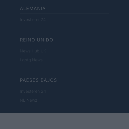
ALEMANIA
Investieren24
REINO UNIDO
News Hub UK
Lgbtq News
PAESES BAJOS
Investeren 24
NL Newz