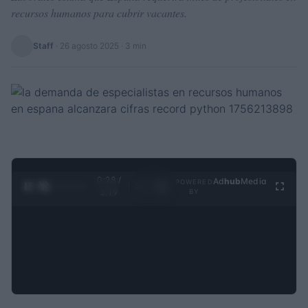
recursos humanos para cubrir vacantes.
Staff
·
26 agosto 2025
· 3 min
0:29 /
Ad
hub
Media
POWERED
1
/
4
3:19
BY