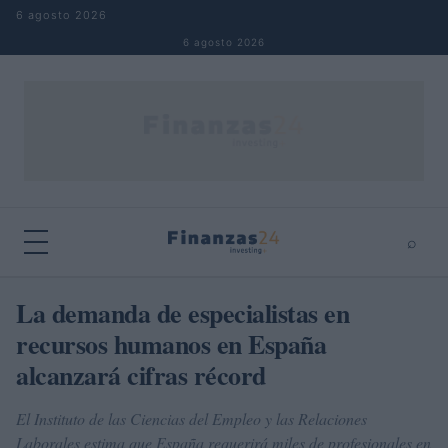
Saltar al contenido
6 agosto 2026
6 agosto 2026
⌕
×
⌕
La demanda de especialistas en
Buscar
recursos humanos en España
alcanzará cifras récord
El Instituto de las Ciencias del Empleo y las Relaciones
Laborales estima que España requerirá miles de profesionales en