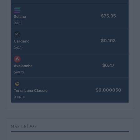
$75.95
Solana
(SOL)
$0.193
Cardano
(ADA)
$6.47
Avalanche
(AVAX)
$0.000050
Terra Luna Classic
(LUNC)
MÁS LEÍDOS