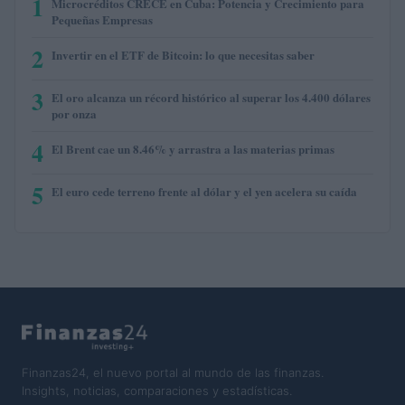
1
Microcréditos CRECE en Cuba: Potencia y Crecimiento para
Pequeñas Empresas
2
Invertir en el ETF de Bitcoin: lo que necesitas saber
3
El oro alcanza un récord histórico al superar los 4.400 dólares
por onza
4
El Brent cae un 8.46% y arrastra a las materias primas
5
El euro cede terreno frente al dólar y el yen acelera su caída
Finanzas24, el nuevo portal al mundo de las finanzas.
Insights, noticias, comparaciones y estadísticas.