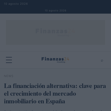
Saltar al contenido
10 agosto 2026
10 agosto 2026
⌕
×
⌕
NEWS
Buscar
La financiación alternativa: clave para
el crecimiento del mercado
inmobiliario en España