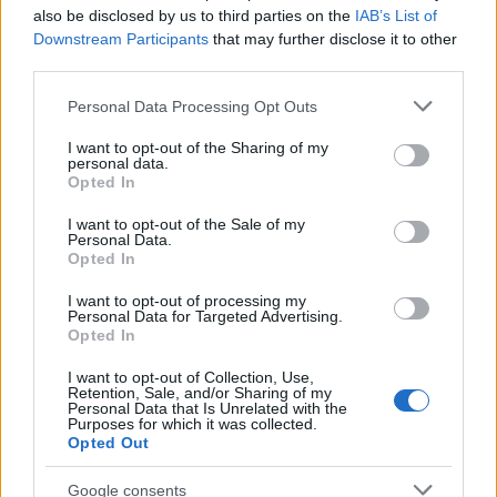
also be disclosed by us to third parties on the
IAB’s List of
Downstream Participants
that may further disclose it to other
third parties.
Please note that this website/app uses one or more Google
Personal Data Processing Opt Outs
services and may gather and store information including but
not limited to your visit or usage behaviour. You may click to
I want to opt-out of the Sharing of my
personal data.
El petróleo Brent cae un 8.3% y arrastra a las materias primas
grant or deny consent to Google and its third-party tags to
Opted In
use your data for below specified purposes in below Google
Lucía Herrera · 10 Ago 2026
consent section.
I want to opt-out of the Sale of my
Personal Data.
NEWS
Opted In
I want to opt-out of processing my
Personal Data for Targeted Advertising.
Opted In
I want to opt-out of Collection, Use,
Retention, Sale, and/or Sharing of my
Personal Data that Is Unrelated with the
Purposes for which it was collected.
Opted Out
Google consents