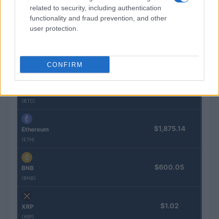
related to security, including authentication
functionality and fraud prevention, and other
user protection.
COTIZACIONES CRYPTO
Nombre
Precio
CONFIRM
$63,912.00
Bitcoin
(BTC)
$1,875.14
Ethereum
(ETH)
$600.05
BNB
(BNB)
$1.02
XRP
(XRP)