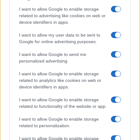
I want to allow Google to enable storage
related to advertising like cookies on web or
El euro se debilita frente al dólar mientras las criptomonedas
mantienen su estabilidad
device identifiers in apps.
Lucía Herrera · 10 Ago 2026
I want to allow my user data to be sent to
Google for online advertising purposes.
NEWS
I want to allow Google to send me
personalized advertising.
I want to allow Google to enable storage
related to analytics like cookies on web or
device identifiers in apps.
I want to allow Google to enable storage
related to functionality of the website or app.
I want to allow Google to enable storage
related to personalization.
El Brent cae un 8.3% y arrastra a las materias primas
I want to allow Google to enable storage
Lucía Herrera · 7 Ago 2026