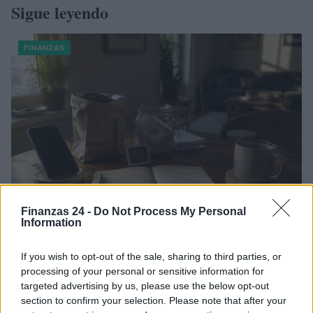
Sigue leyendo
FINANZAS
Finanzas 24 -
Do Not Process My Personal
Information
Identifica y elimina suscripciones, fees y compras impulsivas
If you wish to opt-out of the sale, sharing to third parties, or
Marta Ruiz · 8 Ago 2026
processing of your personal or sensitive information for
targeted advertising by us, please use the below opt-out
FINANZAS
section to confirm your selection. Please note that after your