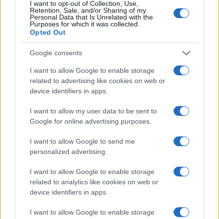
I want to opt-out of Collection, Use,
Retention, Sale, and/or Sharing of my
Personal Data that Is Unrelated with the
Purposes for which it was collected.
Opted Out
Google consents
I want to allow Google to enable storage
Intervención conjunta de Japón y EE.UU. para frenar la caída
related to advertising like cookies on web or
del yen
device identifiers in apps.
Marta Ruiz · 7 Ago 2026
I want to allow my user data to be sent to
Google for online advertising purposes.
COTIZACIONES CRYPTO
I want to allow Google to send me
personalized advertising.
Nombre
Precio
I want to allow Google to enable storage
related to analytics like cookies on web or
$64,963.00
device identifiers in apps.
Bitcoin
(BTC)
I want to allow Google to enable storage