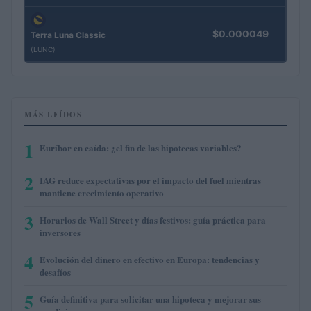
$0.000049
Terra Luna Classic
(LUNC)
MÁS LEÍDOS
1
Euríbor en caída: ¿el fin de las hipotecas variables?
2
IAG reduce expectativas por el impacto del fuel mientras
mantiene crecimiento operativo
3
Horarios de Wall Street y días festivos: guía práctica para
inversores
4
Evolución del dinero en efectivo en Europa: tendencias y
desafíos
5
Guía definitiva para solicitar una hipoteca y mejorar sus