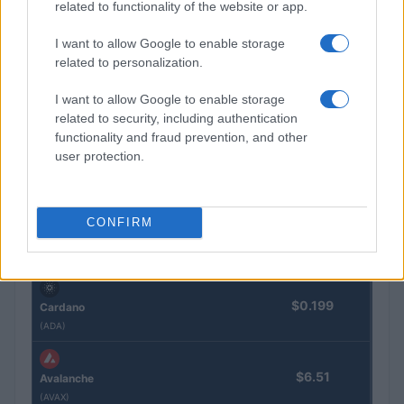
related to functionality of the website or app.
$1,914.72
Ethereum
I want to allow Google to enable storage
(ETH)
related to personalization.
$594.20
BNB
I want to allow Google to enable storage
(BNB)
related to security, including authentication
functionality and fraud prevention, and other
user protection.
$1.03
XRP
(XRP)
CONFIRM
$74.66
Solana
(SOL)
$0.199
Cardano
(ADA)
$6.51
Avalanche
(AVAX)