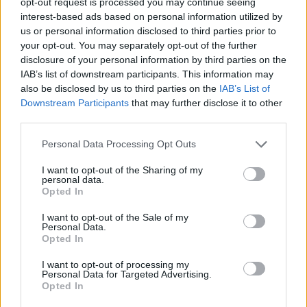
opt-out request is processed you may continue seeing
interest-based ads based on personal information utilized by
us or personal information disclosed to third parties prior to
your opt-out. You may separately opt-out of the further
disclosure of your personal information by third parties on the
IAB’s list of downstream participants. This information may
also be disclosed by us to third parties on the
IAB’s List of
Downstream Participants
that may further disclose it to other
third parties.
Please note that this website/app uses one or more Google
Personal Data Processing Opt Outs
services and may gather and store information including but
Cómo la crisis de refino está afectando los precios de la
not limited to your visit or usage behaviour. You may click to
I want to opt-out of the Sharing of my
gasolina y el diésel
personal data.
grant or deny consent to Google and its third-party tags to
Opted In
Lucía Herrera · 7 Ago 2026
use your data for below specified purposes in below Google
consent section.
I want to opt-out of the Sale of my
Personal Data.
FINANZAS
Opted In
I want to opt-out of processing my
Personal Data for Targeted Advertising.
Opted In