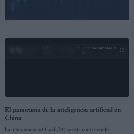
0:28 /
Ad
hub
Media
POWERED
1
/
4
3:19
BY
El panorama de la inteligencia artificial en
China
La inteligencia artificial (IA) se está convirtiendo