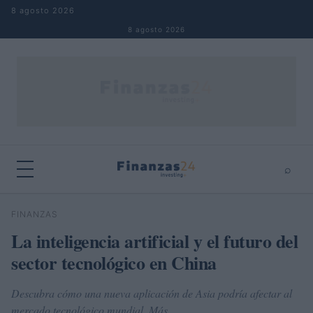
Saltar al contenido
8 agosto 2026
8 agosto 2026
⌕
×
⌕
FINANZAS
Buscar
La inteligencia artificial y el futuro del
sector tecnológico en China
Descubra cómo una nueva aplicación de Asia podría afectar al
mercado tecnológico mundial. Más