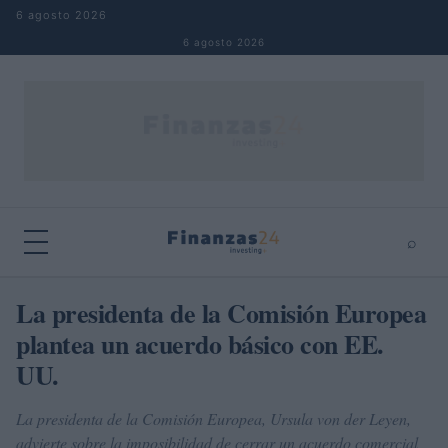
Saltar al contenido
6 agosto 2026
6 agosto 2026
⌕
×
⌕
La presidenta de la Comisión Europea
Buscar
plantea un acuerdo básico con EE.
UU.
La presidenta de la Comisión Europea, Ursula von der Leyen,
advierte sobre la imposibilidad de cerrar un acuerdo comercial