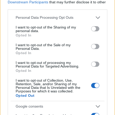
Downstream Participants
that may further disclose it to other
third parties.
Please note that this website/app uses one or more Google
Personal Data Processing Opt Outs
Cómo los inversores surcoreanos están aprovechando la
services and may gather and store information including but
volatilidad del mercado con criptomonedas
not limited to your visit or usage behaviour. You may click to
I want to opt-out of the Sharing of my
Diego Martín · 6 Ago 2026
personal data.
grant or deny consent to Google and its third-party tags to
Opted In
use your data for below specified purposes in below Google
INVERSIONES
consent section.
I want to opt-out of the Sale of my
Personal Data.
Opted In
I want to opt-out of processing my
Personal Data for Targeted Advertising.
Opted In
I want to opt-out of Collection, Use,
Retention, Sale, and/or Sharing of my
Personal Data that Is Unrelated with the
Purposes for which it was collected.
Opted Out
Google consents
Guía para evaluar RWA: custodios, oráculos, liquidez y riesgo