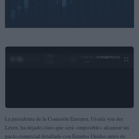
0:29 /
Ad
hub
Media
POWERED
1
/
4
3:55
BY
La presidenta de la Comisión Europea, Ursula von der
Leyen, ha dejado claro que será «imposible» alcanzar un
pacto comercial detallado con Estados Unidos antes de