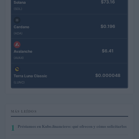
$73.16
Solana
(SOL)
$0.196
Cardano
(ADA)
$6.41
Avalanche
(AVAX)
$0.000048
Terra Luna Classic
(LUNC)
MÁS LEÍDOS
1
Préstamos en Kubo.financiero: qué ofrecen y cómo solicitarlos