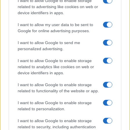
I want to allow Google to enable storage
legal
related to advertising like cookies on web or
Marta Ruiz · 6 Ago 2026
device identifiers in apps.
CRIPTOMONEDAS
I want to allow my user data to be sent to
Google for online advertising purposes.
I want to allow Google to send me
personalized advertising.
I want to allow Google to enable storage
related to analytics like cookies on web or
device identifiers in apps.
I want to allow Google to enable storage
related to functionality of the website or app.
Vladimir Putin firma ley que regula el uso de criptomonedas en
I want to allow Google to enable storage
Rusia a partir de septiembre
related to personalization.
Diego Martín · 6 Ago 2026
I want to allow Google to enable storage
related to security, including authentication