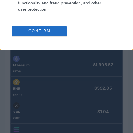
functionality and fraud prevention, and other
user protection.
COTIZACIONES CRYPTO
Nombre
Precio
CONFIRM
$64,372.00
Bitcoin
(BTC)
$1,905.52
Ethereum
(ETH)
$592.05
BNB
(BNB)
$1.04
XRP
(XRP)