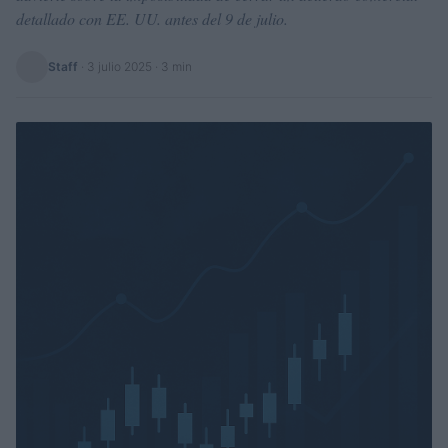
detallado con EE. UU. antes del 9 de julio.
Staff
·
3 julio 2025
· 3 min