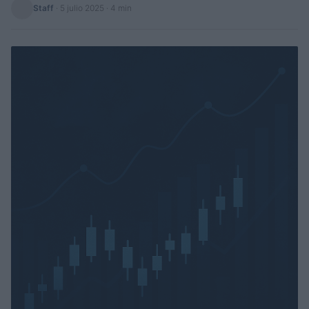
Staff
·
5 julio 2025
· 4 min