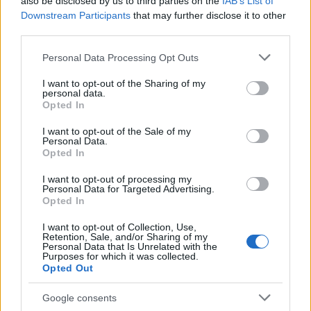
also be disclosed by us to third parties on the
IAB’s List of
Downstream Participants
that may further disclose it to other
third parties.
Please note that this website/app uses one or more Google
Personal Data Processing Opt Outs
services and may gather and store information including but
Brent cae un 8.3% y arrastra a las materias primas en agosto
not limited to your visit or usage behaviour. You may click to
I want to opt-out of the Sharing of my
personal data.
grant or deny consent to Google and its third-party tags to
Lucía Herrera · 6 Ago 2026
Opted In
use your data for below specified purposes in below Google
consent section.
I want to opt-out of the Sale of my
CRIPTOMONEDAS
Personal Data.
Opted In
I want to opt-out of processing my
Personal Data for Targeted Advertising.
Opted In
I want to opt-out of Collection, Use,
Retention, Sale, and/or Sharing of my
Personal Data that Is Unrelated with the
Purposes for which it was collected.
Opted Out
Google consents