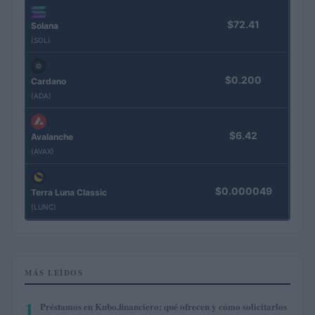
$72.41
Solana
(SOL)
$0.200
Cardano
(ADA)
$6.42
Avalanche
(AVAX)
$0.000049
Terra Luna Classic
(LUNC)
MÁS LEÍDOS
1
Préstamos en Kubo.financiero: qué ofrecen y cómo solicitarlos