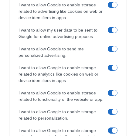
I want to allow Google to enable storage
Cadena perpetua para ex oficial de LAPD por robo cripto a
adolescente
related to advertising like cookies on web or
device identifiers in apps.
Diego Martín · 6 Ago 2026
I want to allow my user data to be sent to
CRIPTOMONEDAS
Google for online advertising purposes.
I want to allow Google to send me
personalized advertising.
I want to allow Google to enable storage
related to analytics like cookies on web or
device identifiers in apps.
I want to allow Google to enable storage
related to functionality of the website or app.
I want to allow Google to enable storage
Cómo los delincuentes están explotando los cambios en la
related to personalization.
normativa cripto europea
Diego Martín · 6 Ago 2026
I want to allow Google to enable storage