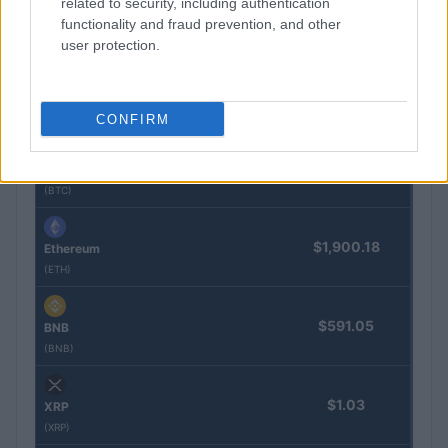
related to security, including authentication
functionality and fraud prevention, and other
user protection.
COTIZACIONES CRYPTO
Nombre
Precio
CONFIRM
$64,205.00
Bitcoin
(BTC)
$1,900.18
Ethereum
(ETH)
$591.05
BNB
(BNB)
$1.03
XRP
(XRP)