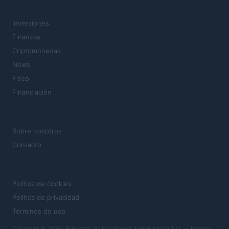
SECCIONES
Inversiones
Finanzas
Criptomonedas
News
Fisco
Financiación
MAGAZINE
Sobre nosotros
Contacto
LEGAL
Política de cookies
Política de privacidad
Términos de uso
Copyright © 2026 · Publicado en España por AdHub Media S.r.l. — Número