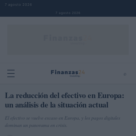
Saltar al contenido
7 agosto 2026
7 agosto 2026
⌕
×
⌕
La reducción del efectivo en Europa:
Buscar
un análisis de la situación actual
El efectivo se vuelve escaso en Europa, y los pagos digitales
dominan un panorama en crisis.