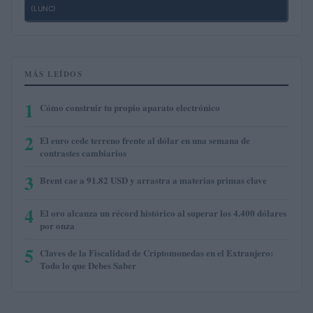
(LUNC)
MÁS LEÍDOS
1
Cómo construir tu propio aparato electrónico
2
El euro cede terreno frente al dólar en una semana de
contrastes cambiarios
3
Brent cae a 91.82 USD y arrastra a materias primas clave
4
El oro alcanza un récord histórico al superar los 4.400 dólares
por onza
5
Claves de la Fiscalidad de Criptomonedas en el Extranjero:
Todo lo que Debes Saber