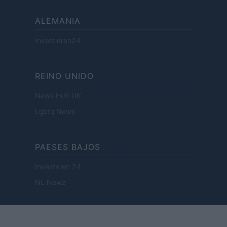
ALEMANIA
Investieren24
REINO UNIDO
News Hub UK
Lgbtq News
PAESES BAJOS
Investeren 24
NL Newz