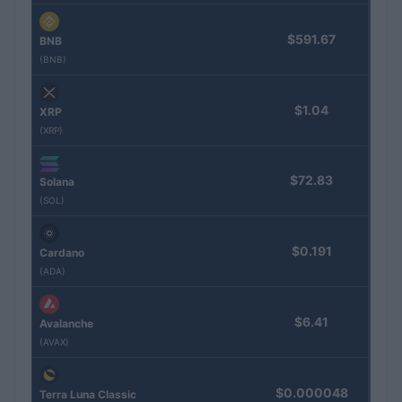
$591.67
BNB
(BNB)
$1.04
XRP
(XRP)
$72.83
Solana
(SOL)
$0.191
Cardano
(ADA)
$6.41
Avalanche
(AVAX)
$0.000048
Terra Luna Classic