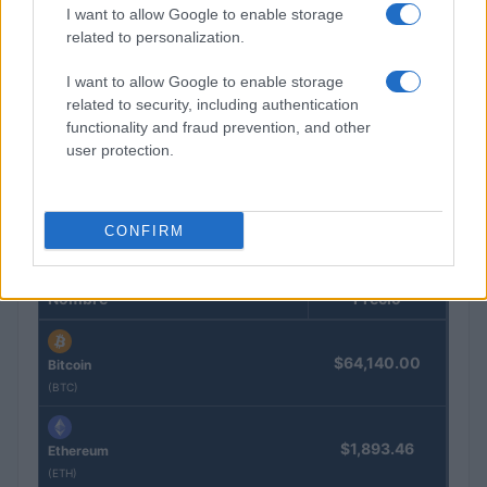
I want to allow Google to enable storage
related to personalization.
I want to allow Google to enable storage
related to security, including authentication
functionality and fraud prevention, and other
El euro cede terreno frente al dólar y el yen acelera su caída
user protection.
Lucía Herrera · 3 Ago 2026
CONFIRM
COTIZACIONES CRYPTO
Nombre
Precio
$64,140.00
Bitcoin
(BTC)
$1,893.46
Ethereum
(ETH)