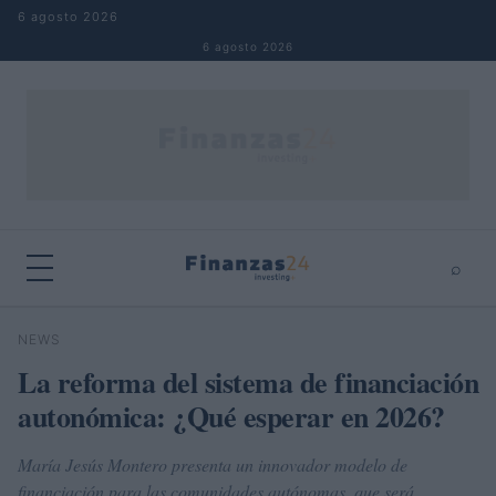
Saltar al contenido
6 agosto 2026
6 agosto 2026
⌕
×
⌕
NEWS
Buscar
La reforma del sistema de financiación
autonómica: ¿Qué esperar en 2026?
María Jesús Montero presenta un innovador modelo de
financiación para las comunidades autónomas, que será