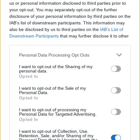
us or personal information disclosed to third parties prior to
NEWS
your opt-out. You may separately opt-out of the further
disclosure of your personal information by third parties on the
IAB’s list of downstream participants. This information may
also be disclosed by us to third parties on the
IAB’s List of
Downstream Participants
that may further disclose it to other
third parties.
Please note that this website/app uses one or more Google
Personal Data Processing Opt Outs
services and may gather and store information including but
not limited to your visit or usage behaviour. You may click to
I want to opt-out of the Sharing of my
personal data.
grant or deny consent to Google and its third-party tags to
Opted In
use your data for below specified purposes in below Google
consent section.
I want to opt-out of the Sale of my
Personal Data.
El petróleo Brent cae un 8.46% y arrastra a las materias
Opted In
primas
Lucía Herrera · 5 Ago 2026
I want to opt-out of processing my
Personal Data for Targeted Advertising.
Opted In
NEWS
I want to opt-out of Collection, Use,
Retention, Sale, and/or Sharing of my