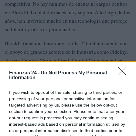
competitiva. No hay mínimos de cuenta ni cargos ocultos
en BlockFi. La plataforma es muy segura. A lo largo de los
años, han invertido mucho en una tecnología que protege
su bitcoin y otras criptomonedas.
BlockFi tiene una base muy sólida. Y también cuenta con
el apoyo de grandes actores de la industria como Fidelity,
Arrows Capital, Morgan Creek Capital Management, etc.
Finanzas 24 -
Do Not Process My Personal
Puede invertir cualquier cantidad de criptografía con ellos.
Information
BlockFi paga su devolución a su debido tiempo. Y para
asegurarse de no decepcionar a los titulares de cuentas,
If you wish to opt-out of the sale, sharing to third parties, or
processing of your personal or sensitive information for
BlockFi mantiene una cartera apreciable de préstamos con
targeted advertising by us, please use the below opt-out
garantía insuficiente. También custodian parte de sus
section to confirm your selection. Please note that after your
reservas en Géminis. Gemini es una plataforma de
opt-out request is processed you may continue seeing
interest-based ads based on personal information utilized by
intercambio de criptografía de terceros totalmente
us or personal information disclosed to third parties prior to
regulada que es famosa por su legitimidad y