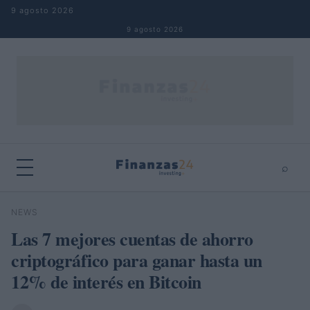
Saltar al contenido
9 agosto 2026
9 agosto 2026
⌕
×
⌕
NEWS
Buscar
Las 7 mejores cuentas de ahorro
criptográfico para ganar hasta un
12% de interés en Bitcoin