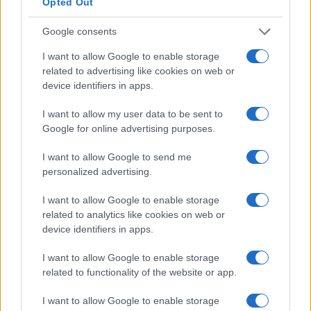
Opted Out
criptomonedas. Si realiza una encuesta de todas las
cuentas de ahorro de cifrado, observará que su oferta es
Google consents
una de las mejores.
I want to allow Google to enable storage
related to advertising like cookies on web or
Con BlockFi, puede ganar intereses depositando una
device identifiers in apps.
moneda estable o una criptomoneda en una cuenta de
I want to allow my user data to be sent to
ahorros. Pagan entre un 5% y un 8,6% por monedas
Google for online advertising purposes.
estables. Sin embargo, solo los usuarios de BlockFi que se
queden fuera de los EE. UU. Pueden depositar Stablecoins.
I want to allow Google to send me
personalized advertising.
Algunas de las monedas estables disponibles en BlockFi
ahora incluyen USDT, GUSD, BNB, PAXG, etc.
I want to allow Google to enable storage
related to analytics like cookies on web or
La cuenta de interés bitcoin de BlockFi presenta tasas de
device identifiers in apps.
entre 3.2% -6% cuando almacena su bitcoin con ellos
I want to allow Google to enable storage
durante un año. Este valor varía según la unidad de bitcoin
related to functionality of the website or app.
que invierta. Generalmente, cuanto más bitcoins invierta,
I want to allow Google to enable storage
menor será su rendimiento. La plataforma ofrece