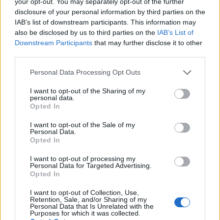
your opt-out. You may separately opt-out of the further
transparencia.
disclosure of your personal information by third parties on the
IAB’s list of downstream participants. This information may
BlockFi es el mejor banco de criptomonedas en este
also be disclosed by us to third parties on the
IAB’s List of
Downstream Participants
that may further disclose it to other
momento, y el futuro parece brillante para ellos. En los
third parties.
próximos años, serán una corporación financiera a tiempo
Please note that this website/app uses one or more Google
completo, solo que sus servicios estarán respaldados por
Personal Data Processing Opt Outs
services and may gather and store information including but
criptografía.
not limited to your visit or usage behaviour. You may click to
I want to opt-out of the Sharing of my
personal data.
grant or deny consent to Google and its third-party tags to
Opted In
Pronto, obtendrá una tarjeta de crédito de recompensa
use your data for below specified purposes in below Google
consent section.
cada vez que abra una cuenta y almacene monedas en la
I want to opt-out of the Sale of my
Personal Data.
plataforma. Puede utilizar una tarjeta de crédito para
Opted In
realizar una compra y ganar un 1,5% de sus bitcoins por
I want to opt-out of processing my
transacción.
Personal Data for Targeted Advertising.
Opted In
Tarifas
I want to opt-out of Collection, Use,
Retention, Sale, and/or Sharing of my
Personal Data that Is Unrelated with the
BlockFi ofrece excelentes tasas de ahorro y préstamo de
Purposes for which it was collected.