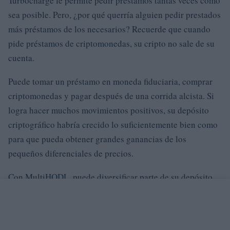
Turbocharge le permite pedir préstamos tantas veces como
sea posible. Pero, ¿por qué querría alguien pedir prestados
más préstamos de los necesarios? Recuerde que cuando
pide préstamos de criptomonedas, su cripto no sale de su
cuenta.
Puede tomar un préstamo en moneda fiduciaria, comprar
criptomonedas y pagar después de una corrida alcista. Si
logra hacer muchos movimientos positivos, su depósito
criptográfico habría crecido lo suficientemente bien como
para que pueda obtener grandes ganancias de los
pequeños diferenciales de precios.
Con MultiHODL, puede diversificar parte de su depósito
criptográfico (digamos, 15%) en una apuesta especulativa.
A menudo, la apuesta será arriesgada, pero ofrecerá un
rendimiento delicioso si su predicción es correcta.