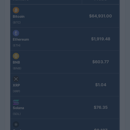
$64,931.00
Bitcoin
(BTC)
$1,919.48
Ethereum
(ETH)
$603.77
BNB
(BNB)
$1.04
XRP
(XRP)
$76.35
Solana
(SOL)