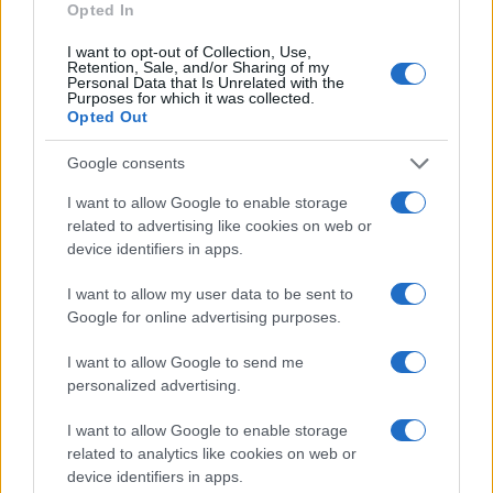
Francia se convierte en el epicentro de los robos violentos de
Opted In
criptomonedas
I want to opt-out of Collection, Use,
Diego Martín · 9 Ago 2026
Retention, Sale, and/or Sharing of my
Personal Data that Is Unrelated with the
Purposes for which it was collected.
CRIPTOMONEDAS
Opted Out
Google consents
I want to allow Google to enable storage
related to advertising like cookies on web or
device identifiers in apps.
I want to allow my user data to be sent to
Google for online advertising purposes.
I want to allow Google to send me
personalized advertising.
Jorge Messi fallece a los 68 años: El pilar fundamental de
Lionel Messi
I want to allow Google to enable storage
related to analytics like cookies on web or
Lucía Herrera · 9 Ago 2026
device identifiers in apps.