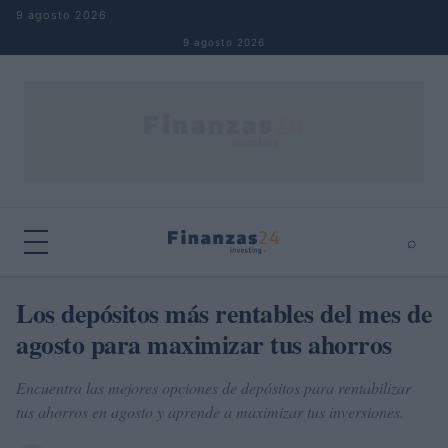
Saltar al contenido
9 agosto 2026
9 agosto 2026
⌕
×
⌕
Los depósitos más rentables del mes de
Buscar
agosto para maximizar tus ahorros
Encuentra las mejores opciones de depósitos para rentabilizar
tus ahorros en agosto y aprende a maximizar tus inversiones.