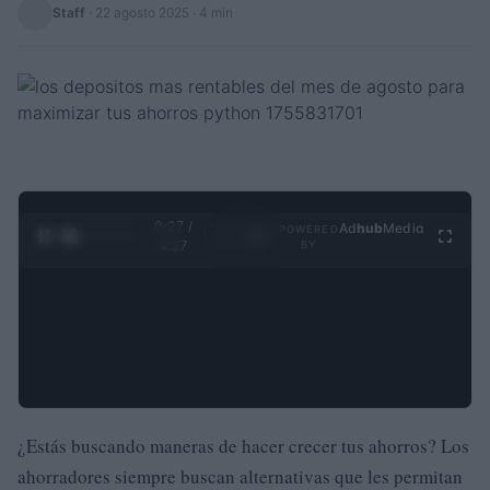
Staff
·
22 agosto 2025
· 4 min
0:28 /
Ad
hub
Media
POWERED
1
/
4
4:27
BY
¿Estás buscando maneras de hacer crecer tus ahorros? Los
ahorradores siempre buscan alternativas que les permitan