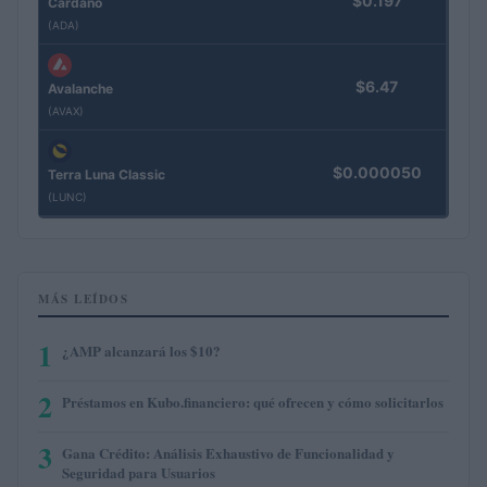
$0.197
Cardano
(ADA)
$6.47
Avalanche
(AVAX)
$0.000050
Terra Luna Classic
(LUNC)
MÁS LEÍDOS
1
¿AMP alcanzará los $10?
2
Préstamos en Kubo.financiero: qué ofrecen y cómo solicitarlos
3
Gana Crédito: Análisis Exhaustivo de Funcionalidad y
Seguridad para Usuarios