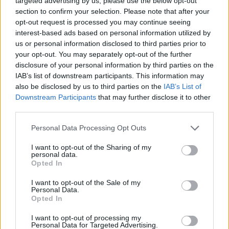
targeted advertising by us, please use the below opt-out
section to confirm your selection. Please note that after your
opt-out request is processed you may continue seeing
interest-based ads based on personal information utilized by
us or personal information disclosed to third parties prior to
your opt-out. You may separately opt-out of the further
Sigue leyendo
disclosure of your personal information by third parties on the
IAB’s list of downstream participants. This information may
also be disclosed by us to third parties on the
IAB’s List of
CRIPTOMONEDAS
Downstream Participants
that may further disclose it to other
third parties.
Please note that this website/app uses one or more Google
Personal Data Processing Opt Outs
services and may gather and store information including but
not limited to your visit or usage behaviour. You may click to
I want to opt-out of the Sharing of my
personal data.
grant or deny consent to Google and its third-party tags to
Opted In
use your data for below specified purposes in below Google
consent section.
I want to opt-out of the Sale of my
Personal Data.
Opted In
I want to opt-out of processing my
Personal Data for Targeted Advertising.