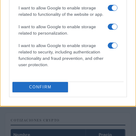
IMPUESTO
I want to allow Google to enable storage
related to functionality of the website or app.
I want to allow Google to enable storage
related to personalization.
I want to allow Google to enable storage
related to security, including authentication
functionality and fraud prevention, and other
user protection.
CONFIRM
Cómo planificar tus impuestos cripto: trading, staking y más
Diego Martín · 9 Ago 2026
COTIZACIONES CRYPTO
Nombre
Precio