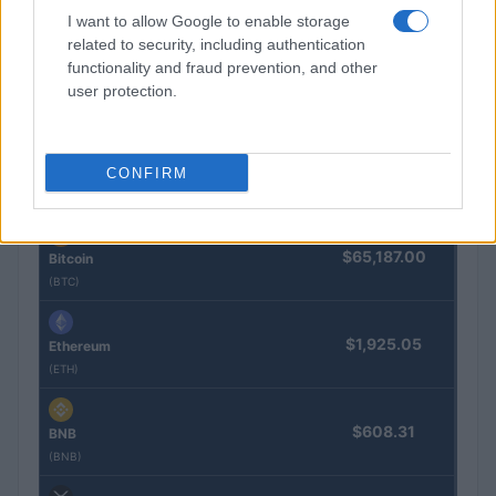
El petróleo Brent cae un 8.46% y arrastra a las materias
primas
I want to allow Google to enable storage
related to security, including authentication
Lucía Herrera · 5 Ago 2026
functionality and fraud prevention, and other
user protection.
COTIZACIONES CRYPTO
CONFIRM
Nombre
Precio
$65,187.00
Bitcoin
(BTC)
$1,925.05
Ethereum
(ETH)
$608.31
BNB
(BNB)