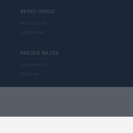
REINO UNIDO
News Hub UK
Lgbtq News
PAESES BAJOS
Investeren 24
NL Newz