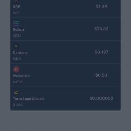
$1.04
XRP
(XRP)
$76.82
Solana
(SOL)
$0.197
Cardano
(ADA)
$6.50
Avalanche
(AVAX)
$0.000050
Terra Luna Classic
(LUNC)