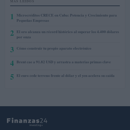
MÁS LEÍDOS
1
Microcréditos CRECE en Cuba: Potencia y Crecimiento para
Pequeñas Empresas
2
El oro alcanza un récord histórico al superar los 4.400 dólares
por onza
3
Cómo construir tu propio aparato electrónico
4
Brent cae a 91.82 USD y arrastra a materias primas clave
5
El euro cede terreno frente al dólar y el yen acelera su caída