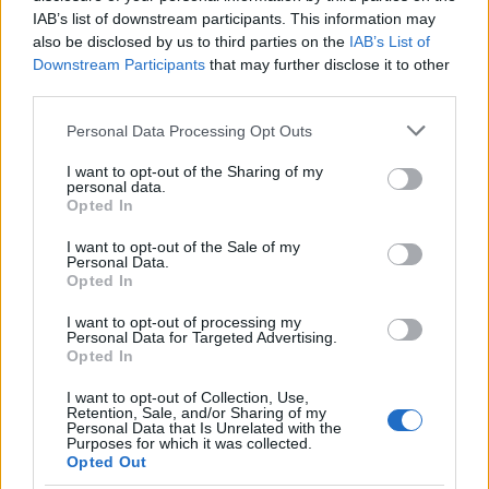
IAB’s list of downstream participants. This information may
also be disclosed by us to third parties on the
IAB’s List of
Downstream Participants
that may further disclose it to other
third parties.
Please note that this website/app uses one or more Google
Personal Data Processing Opt Outs
services and may gather and store information including but
not limited to your visit or usage behaviour. You may click to
I want to opt-out of the Sharing of my
personal data.
grant or deny consent to Google and its third-party tags to
Opted In
use your data for below specified purposes in below Google
El Brent cae un 8.3% y arrastra a las materias primas
consent section.
I want to opt-out of the Sale of my
Lucía Herrera · 7 Ago 2026
Personal Data.
Opted In
NEWS
I want to opt-out of processing my
Personal Data for Targeted Advertising.
Opted In
I want to opt-out of Collection, Use,
Retention, Sale, and/or Sharing of my
Personal Data that Is Unrelated with the
Purposes for which it was collected.
Opted Out