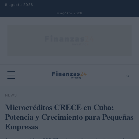
Saltar al contenido
9 agosto 2026
9 agosto 2026
⌕
×
⌕
NEWS
Buscar
Microcréditos CRECE en Cuba:
Potencia y Crecimiento para Pequeñas
Empresas