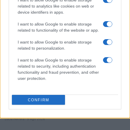
I want to allow Google to enable storage
Brent cae un 8.3% y arrastra a las materias primas en agosto
related to analytics like cookies on web or
device identifiers in apps.
Lucía Herrera · 6 Ago 2026
I want to allow Google to enable storage
NEWS
related to functionality of the website or app.
I want to allow Google to enable storage
related to personalization.
I want to allow Google to enable storage
related to security, including authentication
functionality and fraud prevention, and other
user protection.
CONFIRM
El petróleo Brent cae un 8.46% y arrastra a las materias
primas
Lucía Herrera · 5 Ago 2026