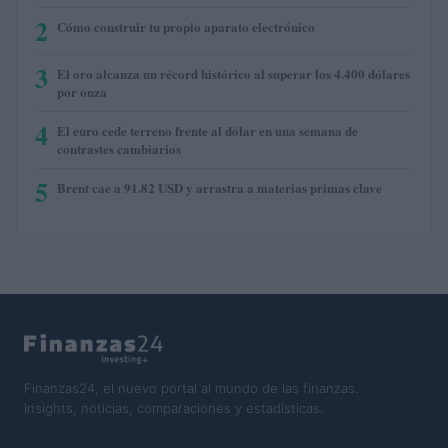
2
Cómo construir tu propio aparato electrónico
3
El oro alcanza un récord histórico al superar los 4.400 dólares
por onza
4
El euro cede terreno frente al dólar en una semana de
contrastes cambiarios
5
Brent cae a 91.82 USD y arrastra a materias primas clave
Finanzas24, el nuevo portal al mundo de las finanzas.
Insights, noticias, comparaciones y estadísticas.