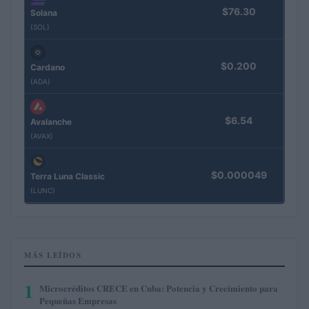
$76.30
Solana
(SOL)
$0.200
Cardano
(ADA)
$6.54
Avalanche
(AVAX)
$0.000049
Terra Luna Classic
(LUNC)
MÁS LEÍDOS
1
Microcréditos CRECE en Cuba: Potencia y Crecimiento para
Pequeñas Empresas