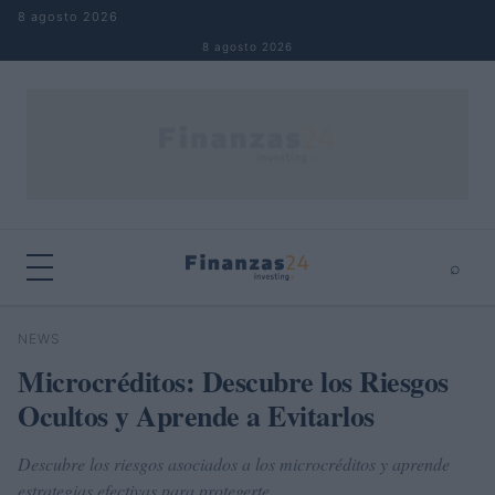
Saltar al contenido
8 agosto 2026
8 agosto 2026
⌕
×
⌕
NEWS
Buscar
Microcréditos: Descubre los Riesgos
Ocultos y Aprende a Evitarlos
Descubre los riesgos asociados a los microcréditos y aprende
estrategias efectivas para protegerte.