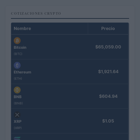
COTIZACIONES CRYPTO
Nombre
Precio
$65,059.00
Bitcoin
(BTC)
$1,921.64
Ethereum
(ETH)
$604.94
BNB
(BNB)
$1.05
XRP
(XRP)