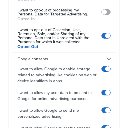
I want to opt-out of processing my
Personal Data for Targeted Advertising.
Opted In
I want to opt-out of Collection, Use,
Retention, Sale, and/or Sharing of my
El Brent cae un 8.3% y arrastra a las materias primas
Personal Data that Is Unrelated with the
Purposes for which it was collected.
Lucía Herrera · 7 Ago 2026
Opted Out
NEWS
Google consents
I want to allow Google to enable storage
related to advertising like cookies on web or
device identifiers in apps.
I want to allow my user data to be sent to
Google for online advertising purposes.
I want to allow Google to send me
personalized advertising.