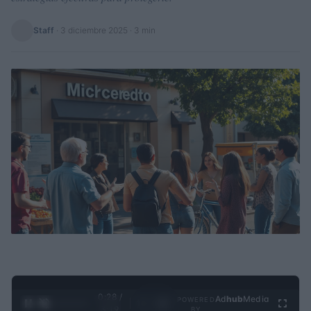
Staff
·
3 diciembre 2025
· 3 min
0:29 /
Ad
hub
Media
POWERED
1
/
4
3:19
BY