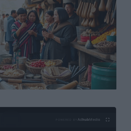
Ad
hub
Media
POWERED BY