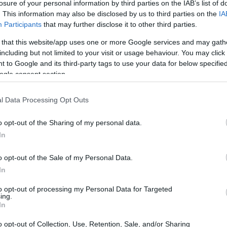
losure of your personal information by third parties on the IAB’s list of
s observó que muchas personas en su país carecían
. This information may also be disclosed by us to third parties on the
IA
Participants
that may further disclose it to other third parties.
a la falta de garantías y a la pobreza extrema. Su
equeñas cantidades de dinero a quienes lo necesitaban,
 that this website/app uses one or more Google services and may gath
including but not limited to your visit or usage behaviour. You may click 
ra fomentar su autonomía económica.
 to Google and its third-party tags to use your data for below specifi
ogle consent section.
os ha sido replicado en numerosos países,
ribuyendo al desarrollo de microempresas. Las
l Data Processing Opt Outs
 los bancos han reconocido en este sistema una
o opt-out of the Sharing of my personal data.
financieros inclusivos. Así, cada vez más personas de
In
e anteriormente les eran negados. ¿Acaso no es
o opt-out of the Sale of my Personal Data.
 vidas y comunidades enteras?
In
to opt-out of processing my Personal Data for Targeted
ing.
In
o opt-out of Collection, Use, Retention, Sale, and/or Sharing