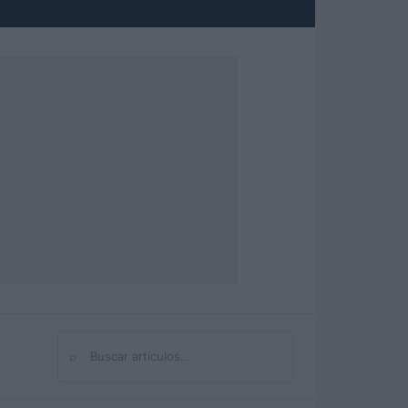
⌕
Buscar