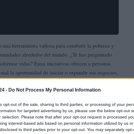
una herramienta valiosa para combatir la pobreza y
munidades alrededor del mundo. ¿Te has preguntado
formar vidas? Estas iniciativas ofrecen a personas
onal la oportunidad de iniciar o expandir sus negocios,
n este artículo, analizaremos la importancia de los
su impacto social en las comunidades.
24 -
Do Not Process My Personal Information
to opt-out of the sale, sharing to third parties, or processing of your per
icrocréditos
formation for targeted advertising by us, please use the below opt-out s
r selection. Please note that after your opt-out request is processed y
o la forma en que las personas acceden a
eing interest-based ads based on personal information utilized by us or
disclosed to third parties prior to your opt-out. You may separately opt-
ado por el economista bangladesí Muhammad Yunus,