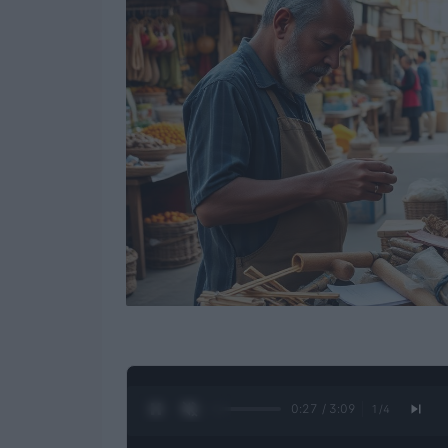
0:28 / 3:09
1
/
4