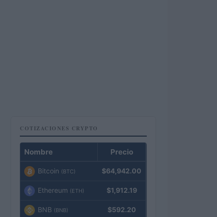
COTIZACIONES CRYPTO
Nombre
Precio
Bitcoin
$64,942.00
(BTC)
Ethereum
$1,912.19
(ETH)
BNB
$592.20
(BNB)