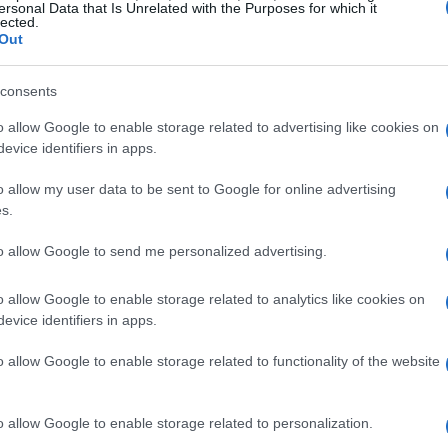
ersonal Data that Is Unrelated with the Purposes for which it
lected.
Out
consents
o allow Google to enable storage related to advertising like cookies on
evice identifiers in apps.
o allow my user data to be sent to Google for online advertising
s.
to allow Google to send me personalized advertising.
o allow Google to enable storage related to analytics like cookies on
evice identifiers in apps.
 herramienta fundamental para el
emprendimiento
en
o allow Google to enable storage related to functionality of the website
so a capital, estos créditos permiten a los
 generan empleo, sino que también aumentan la
o allow Google to enable storage related to personalization.
r nuevos negocios, los microcréditos a menudo se