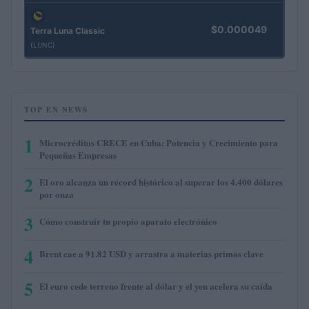
$0.000049
Terra Luna Classic
(LUNC)
TOP EN NEWS
1
Microcréditos CRECE en Cuba: Potencia y Crecimiento para
Pequeñas Empresas
2
El oro alcanza un récord histórico al superar los 4.400 dólares
por onza
3
Cómo construir tu propio aparato electrónico
4
Brent cae a 91.82 USD y arrastra a materias primas clave
5
El euro cede terreno frente al dólar y el yen acelera su caída