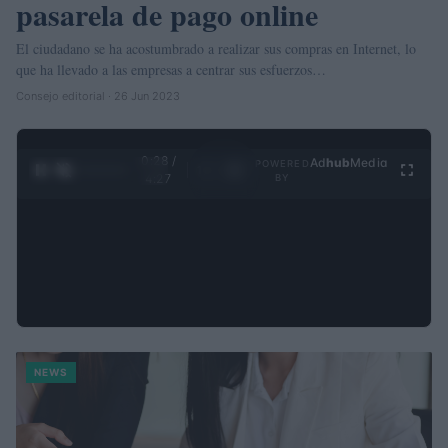
pasarela de pago online
El ciudadano se ha acostumbrado a realizar sus compras en Internet, lo
que ha llevado a las empresas a centrar sus esfuerzos…
Consejo editorial · 26 Jun 2023
0:29 /
Ad
hub
Media
POWERED
1
/
4
4:27
BY
NEWS