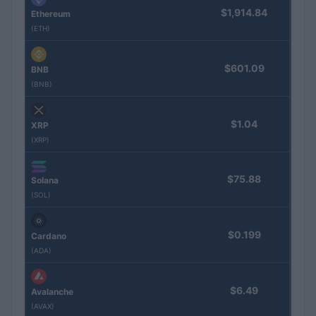
$1,914.84
Ethereum
(ETH)
$601.09
BNB
(BNB)
$1.04
XRP
(XRP)
$75.88
Solana
(SOL)
$0.199
Cardano
(ADA)
$6.49
Avalanche
(AVAX)