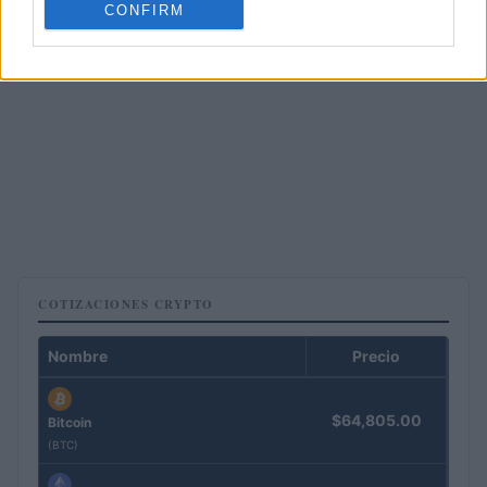
CONFIRM
COTIZACIONES CRYPTO
Nombre
Precio
$64,805.00
Bitcoin
(BTC)