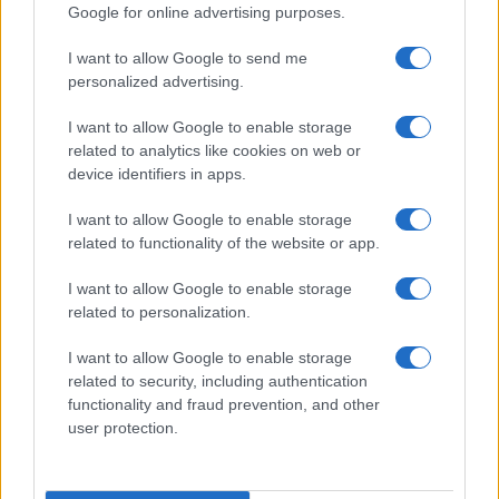
Google for online advertising purposes.
Enviar Bitcoin desde una billetera anónima:
¿cómo hacerlo?
I want to allow Google to send me
Per garantire una transazione completamente anonima, dovresti
personalized advertising.
acquistare Bitcoin da uno scambio non KYC, utilizzare un portafoglio
bitcoin anonimo e dovresti usare…
I want to allow Google to enable storage
related to analytics like cookies on web or
Consejo editorial · 28 Feb 2023
device identifiers in apps.
←
1
…
291
292
293
294
→
I want to allow Google to enable storage
related to functionality of the website or app.
I want to allow Google to enable storage
related to personalization.
I want to allow Google to enable storage
related to security, including authentication
functionality and fraud prevention, and other
user protection.