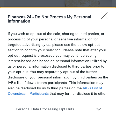
Finanzas 24 -
Do Not Process My Personal
Information
¿Puedo recuperar mis Bitcoins de los estafadores
If you wish to opt-out of the sale, sharing to third parties, or
en Instagram?
processing of your personal or sensitive information for
Dall'ottobre 2021, l'Identity Theft Resource Center (ITRC) ha visto un
targeted advertising by us, please use the below opt-out
forte aumento delle vittime delle acquisizioni di account Instagram.
section to confirm your selection. Please note that after your
Recentemente, i criminali…
opt-out request is processed you may continue seeing
Consejo editorial · 28 Feb 2023
interest-based ads based on personal information utilized by
us or personal information disclosed to third parties prior to
your opt-out. You may separately opt-out of the further
disclosure of your personal information by third parties on the
IAB’s list of downstream participants. This information may
also be disclosed by us to third parties on the
IAB’s List of
Downstream Participants
that may further disclose it to other
third parties.
Please note that this website/app uses one or more Google
Personal Data Processing Opt Outs
services and may gather and store information including but