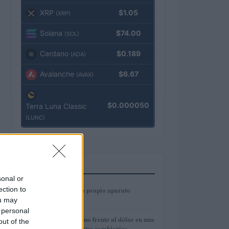
XRP
$1.05
(XRP)
Solana
$74.00
(SOL)
Cardano
$0.189
(ADA)
Avalanche
$6.67
(AVAX)
$0.000050
Terra Luna Classic
(LUNC)
MÁS LEÍDOS
sonal or
1
ection to
Cómo construir tu propio aparato
electrónico
ou may
 personal
2
El euro cede terreno frente al dólar en una
out of the
semana de contrastes cambiarios