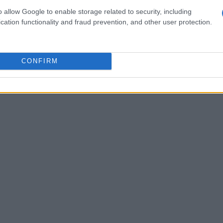
 un asesor financiero independiente antes de empezar a
o allow Google to enable storage related to security, including
cation functionality and fraud prevention, and other user protection.
CONFIRM