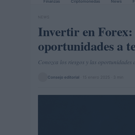
Finanzas
Criptomonedas
News
F
NEWS
Invertir en Forex:
oportunidades a t
Conozca los riesgos y las oportunidades 
Consejo editorial
·
15 enero 2025
· 3 min