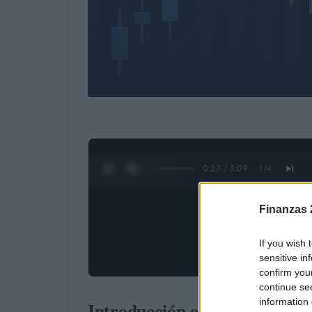
0:28 / 3:09
1
/
4
Finanzas 
If you wish 
sensitive in
confirm you
continue se
information 
Introducción al comercio de d