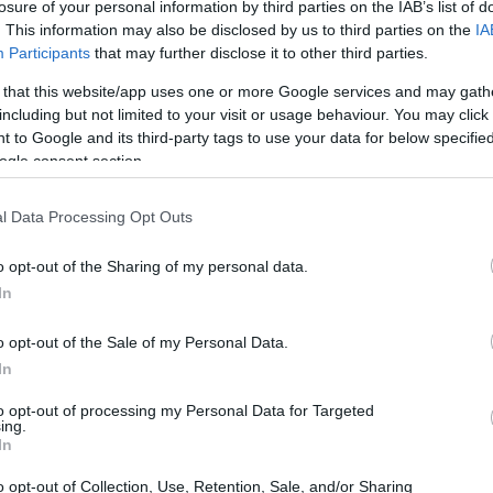
losure of your personal information by third parties on the IAB’s list of
. This information may also be disclosed by us to third parties on the
IA
, es uno de los mercados financieros más dinámicos y
Participants
that may further disclose it to other third parties.
ciación de más de 6 billones de dólares al día, Forex
 that this website/app uses one or more Google services and may gath
dores profesionales hasta novatos. Sin embargo, es
including but not limited to your visit or usage behaviour. You may click 
 to Google and its third-party tags to use your data for below specifi
a un alto nivel de riesgo, que puede no ser adecuado
ogle consent section.
se en esta aventura, es esencial evaluar
u nivel de experiencia y su tolerancia al riesgo
l Data Processing Opt Outs
o opt-out of the Sharing of my personal data.
In
o opt-out of the Sale of my Personal Data.
In
to opt-out of processing my Personal Data for Targeted
ing.
In
o opt-out of Collection, Use, Retention, Sale, and/or Sharing