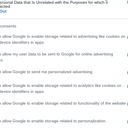
ersonal Data that Is Unrelated with the Purposes for which it
lected.
Out
consents
o allow Google to enable storage related to advertising like cookies on
evice identifiers in apps.
o allow my user data to be sent to Google for online advertising
ex
s.
n las operaciones de cambio es el uso del
to allow Google to send me personalized advertising.
to le permite controlar una posición de mercado más
o allow Google to enable storage related to analytics like cookies on
ido, lo que aumenta tanto el potencial de ganancias
evice identifiers in apps.
invertir nunca dinero que no esté dispuesto a perder,
o allow Google to enable storage related to functionality of the website
dad invertida inicialmente. Además, el mercado Forex
ómicos, políticos y sociales, lo que dificulta la
o allow Google to enable storage related to personalization.
. Por lo tanto, es crucial informarse sobre los riesgos