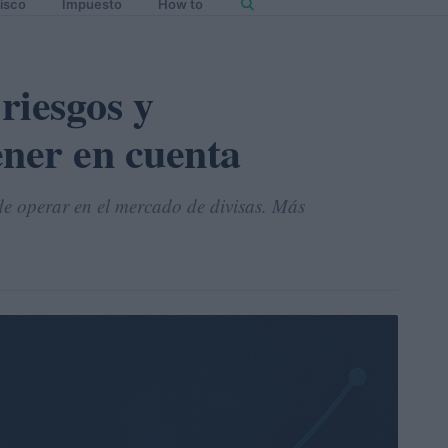
isco
Impuesto
How to
 riesgos y
ener en cuenta
de operar en el mercado de divisas. Más