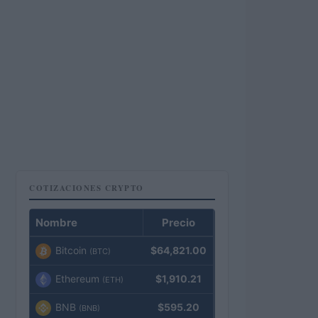
COTIZACIONES CRYPTO
Nombre
Precio
Bitcoin
$64,821.00
(BTC)
Ethereum
$1,910.21
(ETH)
BNB
$595.20
(BNB)