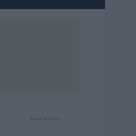
⌕
Buscar