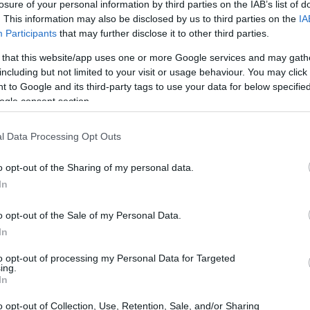
losure of your personal information by third parties on the IAB’s list of
. This information may also be disclosed by us to third parties on the
IA
Participants
that may further disclose it to other third parties.
 that this website/app uses one or more Google services and may gath
including but not limited to your visit or usage behaviour. You may click 
 to Google and its third-party tags to use your data for below specifi
ogle consent section.
l Data Processing Opt Outs
o opt-out of the Sharing of my personal data.
In
o opt-out of the Sale of my Personal Data.
iación
In
to opt-out of processing my Personal Data for Targeted
Reluz y Dos
ing.
ntra el “
” en Zaragoza, con un
In
Smart Lighting
ién es relevante la red inteligente “
o opt-out of Collection, Use, Retention, Sale, and/or Sharing