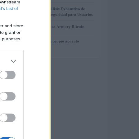
 downstream
3
Gana Crédito: Análisis Exhaustivo de
B’s List of
Funcionalidad y Seguridad para Usuarios
4
er and store
Revisión de billetera Armory Bitcoin
to grant or
ed purposes
5
Cómo construir tu propio aparato
electrónico