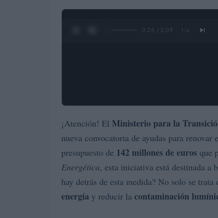
0:27 / 3:09
1
/
4
Ministerio para la Transici
¡Atención! El
nueva convocatoria de ayudas para renovar 
142 millones de euros
presupuesto de
que p
Energética
, esta iniciativa está destinada a 
hay detrás de esta medida? No solo se trata
energía
contaminación lumíni
y reducir la