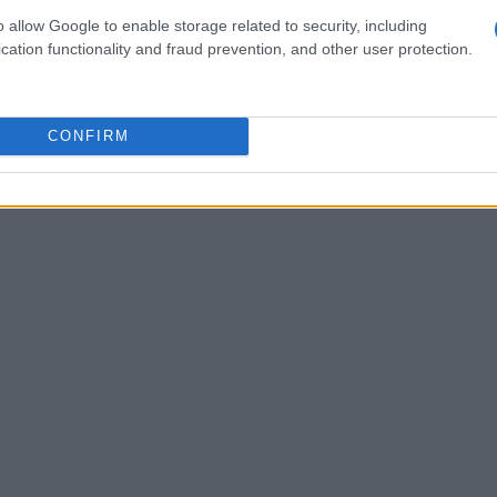
flora
ón inadecuada puede afectar negativamente a la
,
o allow Google to enable storage related to security, including
cation functionality and fraud prevention, and other user protection.
CONFIRM