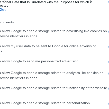
9,4 millones
una inversión de
. Además, la renovación
ersonal Data that Is Unrelated with the Purposes for which it
lected.
8,5 millones de euros
. La propuesta mejor valorada
Out
100%
ea sustituir el
de sus luminarias por sistemas
dernización!
consents
o allow Google to enable storage related to advertising like cookies on
 inversión mediante préstamos sin intereses, con un
evice identifiers in apps.
uctura financiera facilitará a los municipios recuperar
o allow my user data to be sent to Google for online advertising
 energía, reforzando así la viabilidad de la iniciativa a
s.
ad para todos?
to allow Google to send me personalized advertising.
rategia
o allow Google to enable storage related to analytics like cookies on
evice identifiers in apps.
cional Integrado de Energía y Clima
, que tiene
o allow Google to enable storage related to functionality of the website
a
y la
sostenibilidad
en España. Modernizar el
 esta estrategia, ya que representa una parte
o allow Google to enable storage related to personalization.
stras ciudades. Además, reducir la contaminación