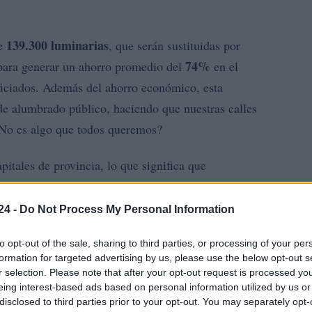
139.300 luminarias
de
, que serán sustituidas por
74%
 para generar un ahorro promedio del
en el
iciados. Además del ahorro económico, esta
 de alumbrado público, haciendo que nuestras calles
¿No es algo que todos queremos?
apitales de provincia, lo que significa que
nos
se verán favorecidos por esta iniciativa. Las
19
11
e la inversión son Andalucía y Cataluña, con
y
24 -
Do Not Process My Personal Information
50 millones de euros
cía contará con una inversión de
,
to opt-out of the sale, sharing to third parties, or processing of your per
 ¡Increíble, ¿verdad?
formation for targeted advertising by us, please use the below opt-out s
r selection. Please note that after your opt-out request is processed y
eing interest-based ads based on personal information utilized by us or
disclosed to third parties prior to your opt-out. You may separately opt-