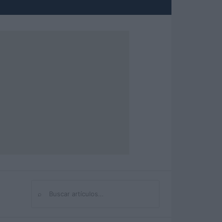
⌕
Buscar