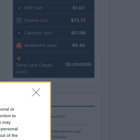
XRP
$1.03
(XRP)
Solana
$73.73
(SOL)
Cardano
$0.198
(ADA)
Avalanche
$6.44
(AVAX)
$0.000049
Terra Luna Classic
(LUNC)
MÁS LEÍDOS
sonal or
1
ection to
¿AMP alcanzará los $10?
ou may
 personal
2
Préstamos en Kubo.financiero: qué
out of the
ofrecen y cómo solicitarlos