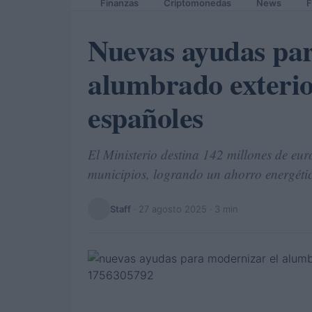
Finanzas
Criptomonedas
News
F
Nuevas ayudas par
alumbrado exterio
españoles
El Ministerio destina 142 millones de eu
municipios, logrando un ahorro energéti
Staff
·
27 agosto 2025
· 3 min