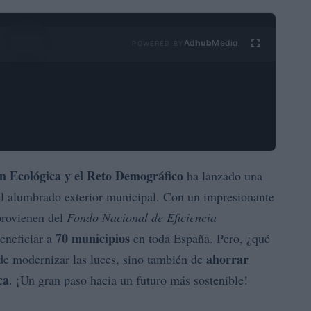
Ad
hub
Media
POWERED BY
ón Ecológica y el Reto Demográfico
ha lanzado una
el alumbrado exterior municipal. Con un impresionante
rovienen del
Fondo Nacional de Eficiencia
70 municipios
beneficiar a
en toda España. Pero, ¿qué
ahorrar
 de modernizar las luces, sino también de
ca
. ¡Un gran paso hacia un futuro más sostenible!