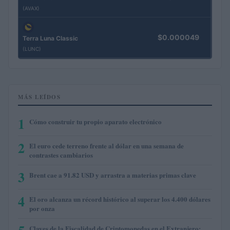
(AVAX)
$0.000049
Terra Luna Classic
(LUNC)
MÁS LEÍDOS
1
Cómo construir tu propio aparato electrónico
2
El euro cede terreno frente al dólar en una semana de
contrastes cambiarios
3
Brent cae a 91.82 USD y arrastra a materias primas clave
4
El oro alcanza un récord histórico al superar los 4.400 dólares
por onza
Claves de la Fiscalidad de Criptomonedas en el Extranjero: