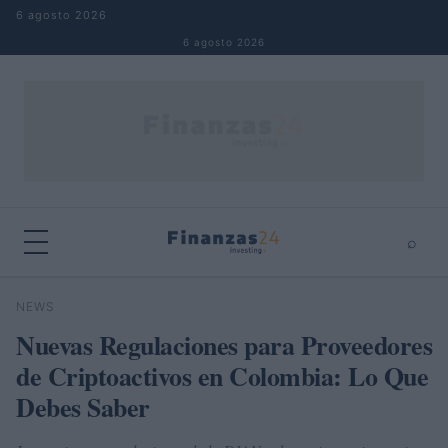
Saltar al contenido
6 agosto 2026
6 agosto 2026
⌕
×
⌕
NEWS
Buscar
Nuevas Regulaciones para Proveedores
de Criptoactivos en Colombia: Lo Que
Debes Saber