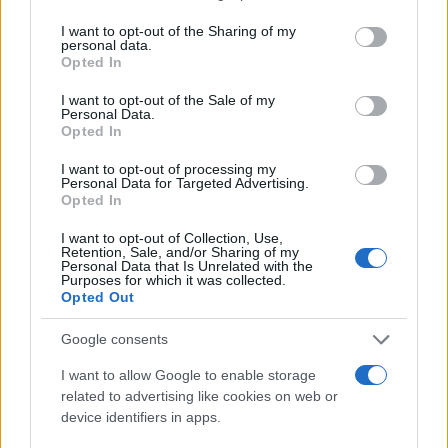
services and may gather and store information including but
NEWS
not limited to your visit or usage behaviour. You may click to
I want to opt-out of the Sharing of my
personal data.
grant or deny consent to Google and its third-party tags to
Opted In
use your data for below specified purposes in below Google
consent section.
I want to opt-out of the Sale of my
Personal Data.
Opted In
I want to opt-out of processing my
Personal Data for Targeted Advertising.
Opted In
I want to opt-out of Collection, Use,
Retention, Sale, and/or Sharing of my
Personal Data that Is Unrelated with the
Purposes for which it was collected.
El petróleo Brent cae un 8.46% y arrastra a las materias
Opted Out
primas
Lucía Herrera · 5 Ago 2026
Google consents
I want to allow Google to enable storage
NEWS
related to advertising like cookies on web or
device identifiers in apps.