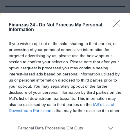
Sigue leyendo
Finanzas 24 -
Do Not Process My Personal
Information
NEWS
If you wish to opt-out of the sale, sharing to third parties, or
processing of your personal or sensitive information for
targeted advertising by us, please use the below opt-out
section to confirm your selection. Please note that after your
opt-out request is processed you may continue seeing
interest-based ads based on personal information utilized by
us or personal information disclosed to third parties prior to
your opt-out. You may separately opt-out of the further
disclosure of your personal information by third parties on the
IAB’s list of downstream participants. This information may
also be disclosed by us to third parties on the
IAB’s List of
Downstream Participants
that may further disclose it to other
Brent cae un 8.3% y arrastra a las materias primas en agosto
third parties.
Lucía Herrera · 6 Ago 2026
Please note that this website/app uses one or more Google
Personal Data Processing Opt Outs