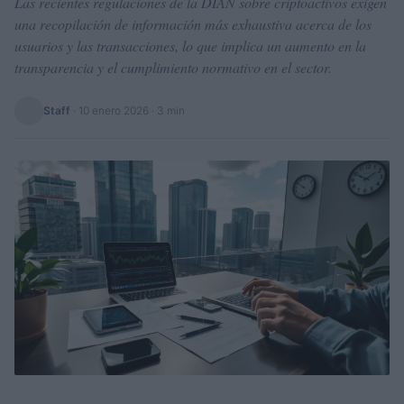
Las recientes regulaciones de la DIAN sobre criptoactivos exigen
una recopilación de información más exhaustiva acerca de los
usuarios y las transacciones, lo que implica un aumento en la
transparencia y el cumplimiento normativo en el sector.
Staff
·
10 enero 2026
· 3 min