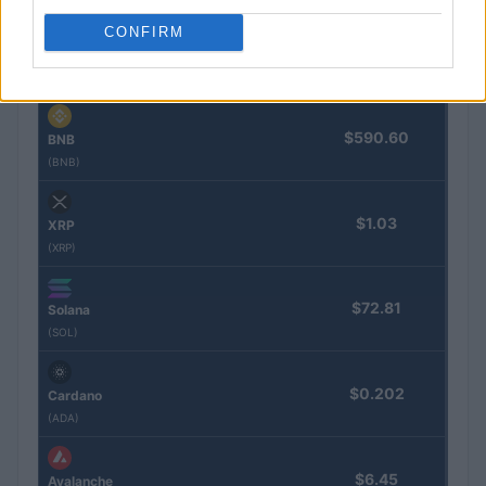
CONFIRM
$1,906.28
Ethereum
(ETH)
$590.60
BNB
(BNB)
$1.03
XRP
(XRP)
$72.81
Solana
(SOL)
$0.202
Cardano
(ADA)
$6.45
Avalanche