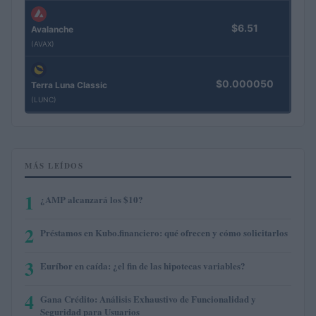
$6.51
Avalanche
(AVAX)
$0.000050
Terra Luna Classic
(LUNC)
MÁS LEÍDOS
1
¿AMP alcanzará los $10?
2
Préstamos en Kubo.financiero: qué ofrecen y cómo solicitarlos
3
Euríbor en caída: ¿el fin de las hipotecas variables?
4
Gana Crédito: Análisis Exhaustivo de Funcionalidad y
Seguridad para Usuarios