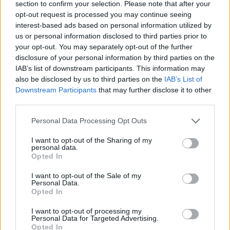
section to confirm your selection. Please note that after your
opt-out request is processed you may continue seeing
interest-based ads based on personal information utilized by
us or personal information disclosed to third parties prior to
Sigue leyendo
your opt-out. You may separately opt-out of the further
disclosure of your personal information by third parties on the
IAB’s list of downstream participants. This information may
NEWS
also be disclosed by us to third parties on the
IAB’s List of
Downstream Participants
that may further disclose it to other
third parties.
Please note that this website/app uses one or more Google
Personal Data Processing Opt Outs
services and may gather and store information including but
not limited to your visit or usage behaviour. You may click to
I want to opt-out of the Sharing of my
personal data.
grant or deny consent to Google and its third-party tags to
Opted In
use your data for below specified purposes in below Google
consent section.
I want to opt-out of the Sale of my
Personal Data.
Opted In
I want to opt-out of processing my
El euro se debilita frente al dólar mientras las criptomonedas
Personal Data for Targeted Advertising.
mantienen su estabilidad
Opted In