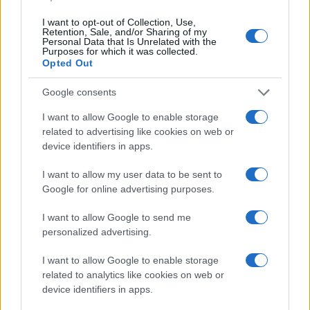
Lucía Herrera · 10 Ago 2026
I want to opt-out of Collection, Use,
Retention, Sale, and/or Sharing of my
FINANZAS
Personal Data that Is Unrelated with the
Purposes for which it was collected.
Opted Out
Google consents
I want to allow Google to enable storage
related to advertising like cookies on web or
device identifiers in apps.
I want to allow my user data to be sent to
Google for online advertising purposes.
I want to allow Google to send me
El Ibex 35 alcanza máximos históricos: ¿Qué está impulsando
personalized advertising.
esta subida?
I want to allow Google to enable storage
Lucía Herrera · 10 Ago 2026
related to analytics like cookies on web or
device identifiers in apps.
CRIPTOMONEDAS