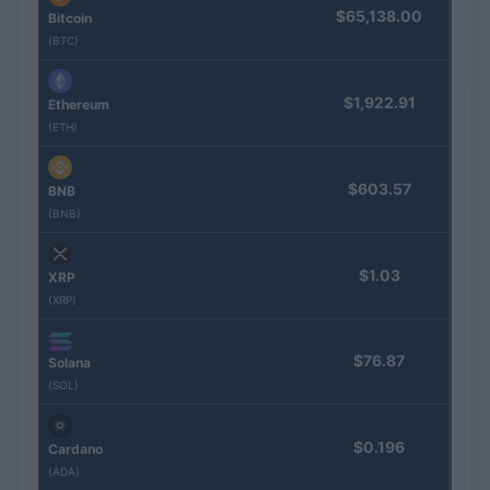
$65,138.00
Bitcoin
(BTC)
$1,922.91
Ethereum
(ETH)
$603.57
BNB
(BNB)
$1.03
XRP
(XRP)
$76.87
Solana
(SOL)
$0.196
Cardano
(ADA)