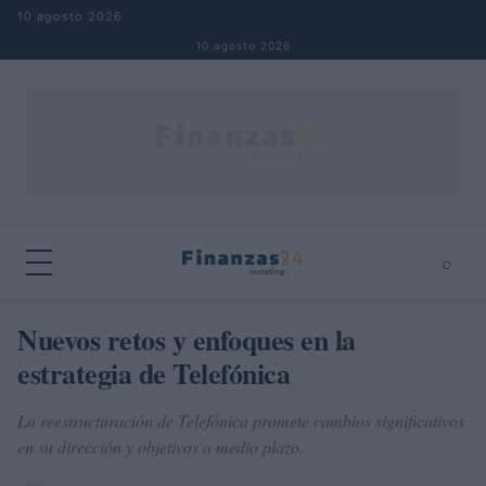
Saltar al contenido
10 agosto 2026
10 agosto 2026
⌕
×
⌕
Nuevos retos y enfoques en la
Buscar
estrategia de Telefónica
La reestructuración de Telefónica promete cambios significativos
en su dirección y objetivos a medio plazo.