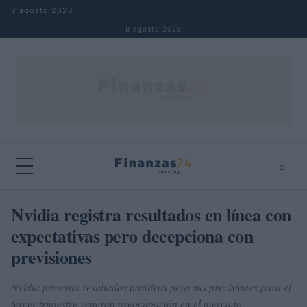
Saltar al contenido
8 agosto 2026
8 agosto 2026
⌕
×
⌕
Nvidia registra resultados en línea con
Buscar
expectativas pero decepciona con
previsiones
Nvidia presenta resultados positivos pero sus previsiones para el
tercer trimestre generan preocupación en el mercado.