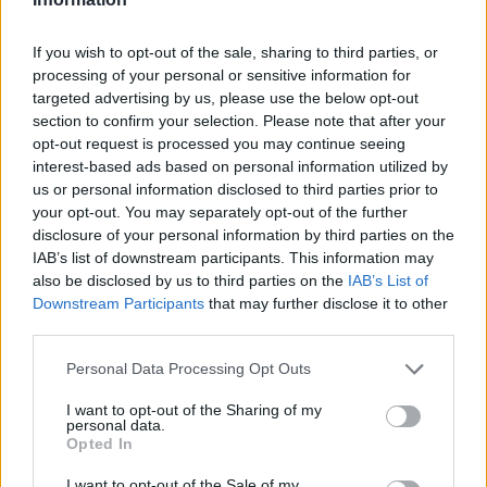
If you wish to opt-out of the sale, sharing to third parties, or
processing of your personal or sensitive information for
targeted advertising by us, please use the below opt-out
section to confirm your selection. Please note that after your
opt-out request is processed you may continue seeing
interest-based ads based on personal information utilized by
us or personal information disclosed to third parties prior to
Cotización de criptomonedas: evolución y perspectivas en 2026
your opt-out. You may separately opt-out of the further
Diego Martín · 8 Ago 2026
disclosure of your personal information by third parties on the
IAB’s list of downstream participants. This information may
CRIPTOMONEDAS
also be disclosed by us to third parties on the
IAB’s List of
Downstream Participants
that may further disclose it to other
third parties.
Please note that this website/app uses one or more Google
Personal Data Processing Opt Outs
services and may gather and store information including but
not limited to your visit or usage behaviour. You may click to
I want to opt-out of the Sharing of my
personal data.
grant or deny consent to Google and its third-party tags to
Opted In
use your data for below specified purposes in below Google
consent section.
I want to opt-out of the Sale of my