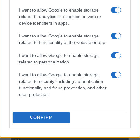
Guía para comparar créditos: TIN, TAE y comisiones
explicadas
I want to allow Google to enable storage
Marta Ruiz · 8 Ago 2026
related to analytics like cookies on web or
device identifiers in apps.
I want to allow Google to enable storage
COTIZACIONES CRYPTO
related to functionality of the website or app.
Nombre
Precio
I want to allow Google to enable storage
related to personalization.
$65,042.00
Bitcoin
I want to allow Google to enable storage
(BTC)
related to security, including authentication
functionality and fraud prevention, and other
user protection.
$1,921.68
Ethereum
(ETH)
CONFIRM
$605.05
BNB
(BNB)