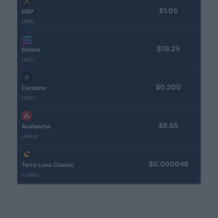
$1.05
XRP
(XRP)
$76.25
Solana
(SOL)
$0.200
Cardano
(ADA)
$6.55
Avalanche
(AVAX)
$0.000049
Terra Luna Classic
(LUNC)