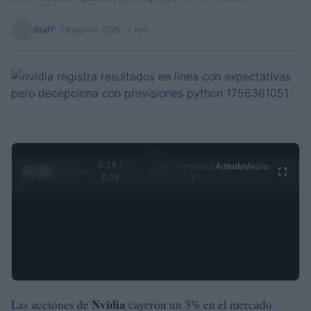
Staff
·
28 agosto 2025
· 3 min
0:29 /
Ad
hub
Media
POWERED
1
/
4
3:09
BY
Nvidia
Las acciones de
cayeron un 3% en el mercado