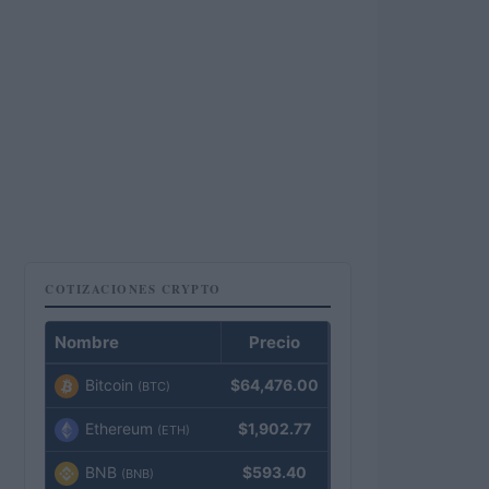
COTIZACIONES CRYPTO
Nombre
Precio
Bitcoin
$64,476.00
(BTC)
Ethereum
$1,902.77
(ETH)
BNB
$593.40
(BNB)