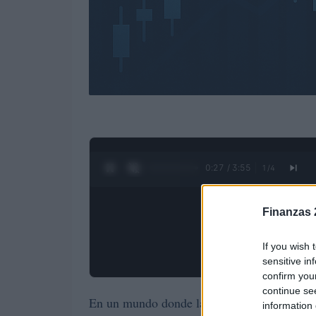
0:28 / 3:55
1
/
4
Finanzas 
If you wish 
sensitive in
confirm you
continue se
incertidumbre eco
En un mundo donde la
information 