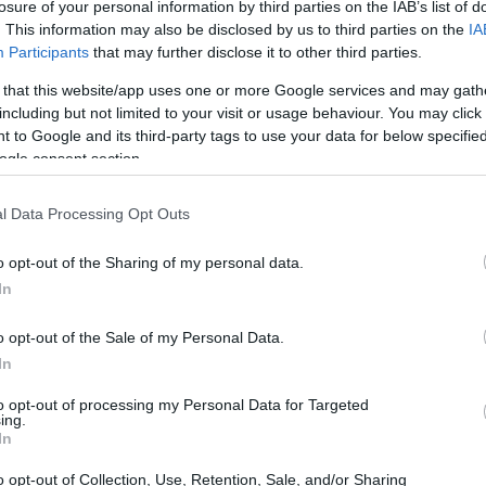
losure of your personal information by third parties on the IAB’s list of
 sin precedentes. ¿Te has preguntado cómo están
. This information may also be disclosed by us to third parties on the
IA
uropa a este panorama? La respuesta radica en su
Participants
that may further disclose it to other third parties.
e de inversiones en áreas estratégicas como la
 that this website/app uses one or more Google services and may gath
l sector aeroespacial y la defensa. Mientras tanto,
including but not limited to your visit or usage behaviour. You may click 
 to Google and its third-party tags to use your data for below specifi
muestran un crecimiento prometedor, aunque no
ogle consent section.
ara los inversores.
l Data Processing Opt Outs
o opt-out of the Sharing of my personal data.
In
listas para capitalizar un aumento significativo en la
cadena de valor de la inteligencia artificial (IA), las
o opt-out of the Sale of my Personal Data.
 y de defensa. Estas inversiones no solo representan un
In
que también buscan fomentar un
crecimiento sostenible
to opt-out of processing my Personal Data for Targeted
ing.
demia.
In
na prioridad para muchas empresas que desean
o opt-out of Collection, Use, Retention, Sale, and/or Sharing