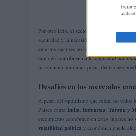
I want t
authenti
Por otro lado, el sector aeroespacial y de d
seguridad y la necesidad de innovación tecn
en estos sectores no solo están en una posic
también contribuyen a la
seguridad naciona
fascinante cómo unas pocas decisiones pue
Desafíos en los mercados eme
A pesar del optimismo que reina, no todos l
India
Indonesia
Taiwán
M
Países como
,
,
y
crecimiento económico en estos lugares no s
volatilidad política
y económica puede afecta