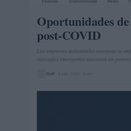
Finanzas
Criptomonedas
News
F
Oportunidades de 
post-COVID
Las empresas industriales europeas se enf
mercados emergentes muestran un potenci
Staff
·
2 julio 2025
· 3 min