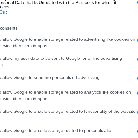
ersonal Data that Is Unrelated with the Purposes for which it
etitividad. ¿Sabías que las infraestructuras son la
lected.
Out
 Se espera que los gobiernos europeos inviertan
mular la recuperación económica. ¡Un movimiento
consents
o allow Google to enable storage related to advertising like cookies on
evice identifiers in apps.
o allow my user data to be sent to Google for online advertising
s.
to allow Google to send me personalized advertising.
o allow Google to enable storage related to analytics like cookies on
evice identifiers in apps.
o allow Google to enable storage related to functionality of the website
o allow Google to enable storage related to personalization.