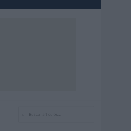
⌕
Buscar