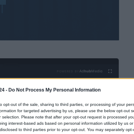
Ad
hub
Media
POWERED BY
24 -
Do Not Process My Personal Information
to opt-out of the sale, sharing to third parties, or processing of your per
formation for targeted advertising by us, please use the below opt-out s
r selection. Please note that after your opt-out request is processed y
eing interest-based ads based on personal information utilized by us or
nómica
se ha vuelto la norma, las carteras de inversión
disclosed to third parties prior to your opt-out. You may separately opt-