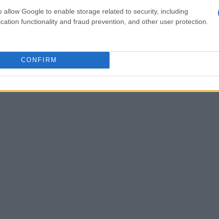
 de la creación de nuevos puestos de trabajo. Las
o allow Google to enable storage related to security, including
dican que, aunque el empleo aumentará, la tasa de
cation functionality and fraud prevention, and other user protection.
te. La combinación de factores estacionales, la
del mercado laboral son elementos clave para entender
CONFIRM