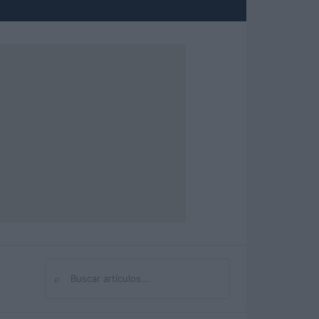
⌕
Buscar