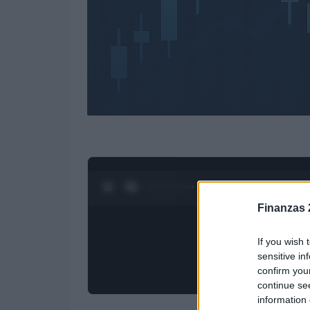
0:28 / 4:27
1
/
4
Finanzas 
If you wish 
sensitive in
confirm you
continue se
information 