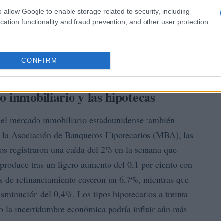
o allow Google to enable storage related to security, including
cation functionality and fraud prevention, and other user protection.
CONFIRM
 inmobiliario y las hipotecas
 el mercado inmobiliario estadounidense también
e la Asociación de Banqueros Hipotecarios (MBA), las
dos registraron una caída del 2% en la semana que
 produce tras un ligero aumento del 0,1 por ciento con
des de refinanciamiento cayeron un 6,7%, mientras que
isminución del 0,4%. Los tipos hipotecarios a treinta
o la incertidumbre económica podría influir aún más