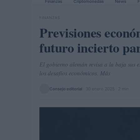
Finanzas
Criptomonedas
News
F
FINANZAS
Previsiones econó
futuro incierto pa
El gobierno alemán revisa a la baja sus 
los desafíos económicos. Más
Consejo editorial
·
30 enero 2025
· 2 min