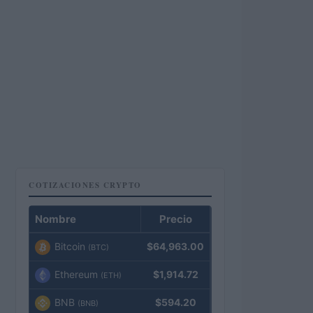
COTIZACIONES CRYPTO
Nombre
Precio
Bitcoin
$64,963.00
(BTC)
Ethereum
$1,914.72
(ETH)
BNB
$594.20
(BNB)