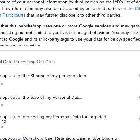
losure of your personal information by third parties on the IAB’s list of
 de crecimiento
. This information may also be disclosed by us to third parties on the
IA
Participants
that may further disclose it to other third parties.
na actualización de sus previsiones de crecimiento
 that this website/app uses one or more Google services and may gath
ciones del 0,3% al 1,1% previstas para otoño. Esta
including but not limited to your visit or usage behaviour. You may click 
 to Google and its third-party tags to use your data for below specifi
dificultades a las que se enfrenta la economía alemana,
ogle consent section.
ón en 2023 y 2024. El ministro de Economía, Robert
dadero estancamiento y destacó la incertidumbre que
l Data Processing Opt Outs
les de
o opt-out of the Sharing of my personal data.
In
o opt-out of the Sale of my Personal Data.
o económico
In
to opt-out of processing my Personal Data for Targeted
 es un fenómeno reciente; comenzó en 2018 y sigue
ing.
In
país. Hay varias causas que han contribuido a esta
as tensiones comerciales internacionales y el aumento de
o opt-out of Collection, Use, Retention, Sale, and/or Sharing