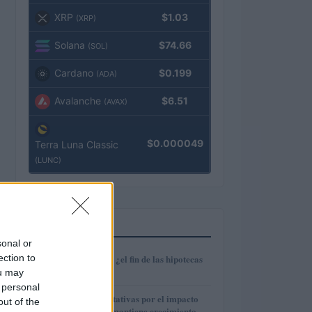
XRP
$1.03
(XRP)
Solana
$74.66
(SOL)
Cardano
$0.199
(ADA)
Avalanche
$6.51
(AVAX)
$0.000049
Terra Luna Classic
(LUNC)
MÁS LEÍDOS
sonal or
1
ection to
Euríbor en caída: ¿el fin de las hipotecas
variables?
ou may
 personal
2
IAG reduce expectativas por el impacto
out of the
del fuel mientras mantiene crecimiento