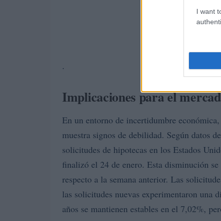
I want t
authenti
.
Implicaciones para el mercado
En un entorno de incertidumbre económica,
muestra signos de debilidad. Según datos d
solicitudes de hipotecas en los Estados Uni
finalizó el 24 de enero. Esta disminución se
respecto a la semana anterior. Las solicitu
las solicitudes nuevas experimentaron una d
años se mantienen estables en el 7,02%, per