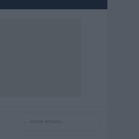
⌕
Buscar