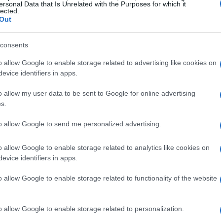
ersonal Data that Is Unrelated with the Purposes for which it
lected.
 provocado una disminución de la confianza de los
Out
interna, elementos cruciales para la recuperación
siderada la locomotora económica de Europa, se
consents
ia rápidamente, lo que requiere respuestas oportunas y
o allow Google to enable storage related to advertising like cookies on
evice identifiers in apps.
o allow my user data to be sent to Google for online advertising
s.
to allow Google to send me personalized advertising.
o allow Google to enable storage related to analytics like cookies on
evice identifiers in apps.
o allow Google to enable storage related to functionality of the website
o allow Google to enable storage related to personalization.