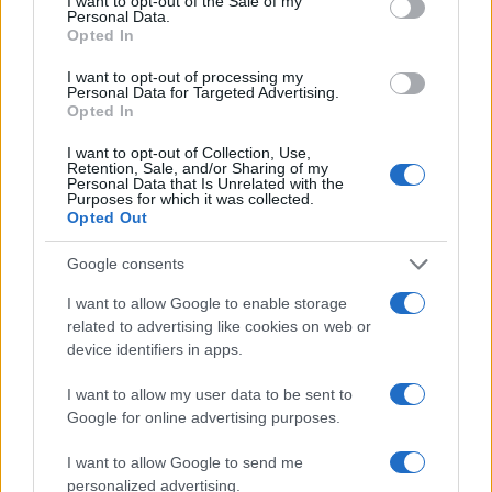
I want to opt-out of the Sale of my
Personal Data.
Opted In
I want to opt-out of processing my
Personal Data for Targeted Advertising.
Opted In
I want to opt-out of Collection, Use,
Retention, Sale, and/or Sharing of my
Personal Data that Is Unrelated with the
Purposes for which it was collected.
El Brent cae un 8.3% y arrastra a las materias primas
Opted Out
Lucía Herrera · 7 Ago 2026
Google consents
NEWS
I want to allow Google to enable storage
related to advertising like cookies on web or
device identifiers in apps.
I want to allow my user data to be sent to
Google for online advertising purposes.
I want to allow Google to send me
personalized advertising.