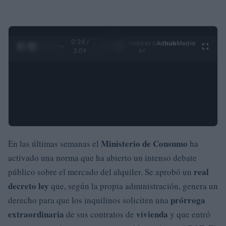
0:29 /
Ad
hub
Media
POWERED
1
/
4
3:09
BY
Ministerio de Consumo
En las últimas semanas el
ha
activado una norma que ha abierto un intenso debate
real
público sobre el mercado del alquiler. Se aprobó un
decreto ley
que, según la propia administración, genera un
prórroga
derecho para que los inquilinos soliciten una
extraordinaria
vivienda
de sus contratos de
y que entró