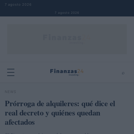
Saltar al contenido
7 agosto 2026
7 agosto 2026
⌕
×
⌕
NEWS
Buscar
Prórroga de alquileres: qué dice el
real decreto y quiénes quedan
afectados