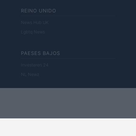
REINO UNIDO
News Hub UK
Lgbtq News
PAESES BAJOS
Investeren 24
NL Newz