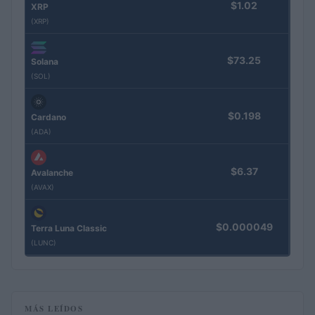
$1.02
XRP
(XRP)
$73.25
Solana
(SOL)
$0.198
Cardano
(ADA)
$6.37
Avalanche
(AVAX)
$0.000049
Terra Luna Classic
(LUNC)
MÁS LEÍDOS