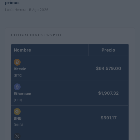
primas
Lucía Herrera · 5 Ago 2026
COTIZACIONES CRYPTO
Nombre
Precio
$64,579.00
Bitcoin
(BTC)
$1,907.32
Ethereum
(ETH)
$591.17
BNB
(BNB)