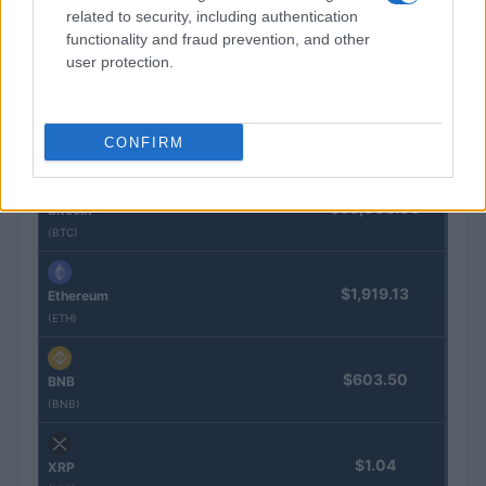
Marta Ruiz · 8 Ago 2026
related to security, including authentication
functionality and fraud prevention, and other
user protection.
COTIZACIONES CRYPTO
CONFIRM
Nombre
Precio
$65,003.00
Bitcoin
(BTC)
$1,919.13
Ethereum
(ETH)
$603.50
BNB
(BNB)
$1.04
XRP