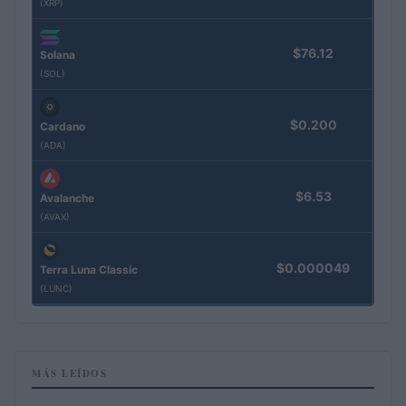
(XRP)
$76.12
Solana
(SOL)
$0.200
Cardano
(ADA)
$6.53
Avalanche
(AVAX)
$0.000049
Terra Luna Classic
(LUNC)
MÁS LEÍDOS