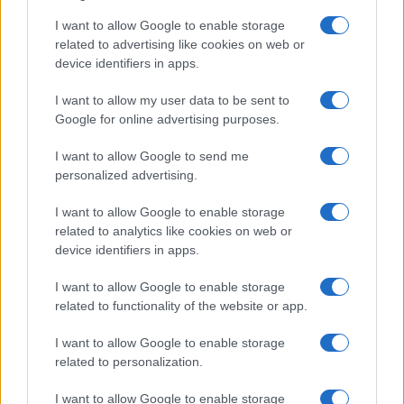
I want to allow Google to enable storage
Cotización de Bitcoin hoy: análisis del mercado y tendencias
related to advertising like cookies on web or
clave
device identifiers in apps.
Diego Martín · 8 Ago 2026
I want to allow my user data to be sent to
Google for online advertising purposes.
FINANCIACIÓN
I want to allow Google to send me
personalized advertising.
I want to allow Google to enable storage
related to analytics like cookies on web or
device identifiers in apps.
I want to allow Google to enable storage
related to functionality of the website or app.
I want to allow Google to enable storage
related to personalization.
Guía para comparar créditos: TIN, TAE y comisiones
explicadas
I want to allow Google to enable storage