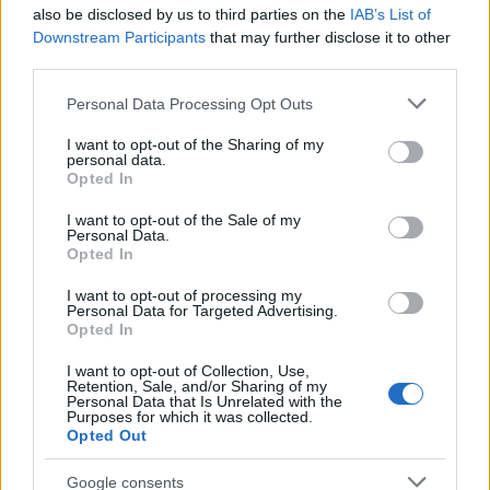
also be disclosed by us to third parties on the
IAB’s List of
Downstream Participants
that may further disclose it to other
third parties.
Please note that this website/app uses one or more Google
Personal Data Processing Opt Outs
services and may gather and store information including but
not limited to your visit or usage behaviour. You may click to
I want to opt-out of the Sharing of my
Cotización de criptomonedas: evolución y perspectivas en 2026
personal data.
grant or deny consent to Google and its third-party tags to
Opted In
Diego Martín · 8 Ago 2026
use your data for below specified purposes in below Google
consent section.
I want to opt-out of the Sale of my
Personal Data.
CRIPTOMONEDAS
Opted In
I want to opt-out of processing my
Personal Data for Targeted Advertising.
Opted In
I want to opt-out of Collection, Use,
Retention, Sale, and/or Sharing of my
Personal Data that Is Unrelated with the
Purposes for which it was collected.
Opted Out
Google consents