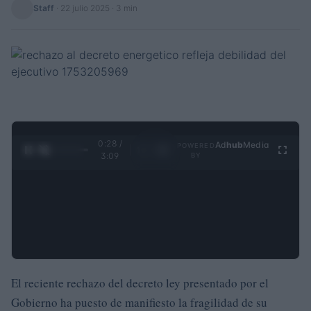
Staff
·
22 julio 2025
· 3 min
0:29 /
Ad
hub
Media
POWERED
1
/
4
3:09
BY
El reciente rechazo del decreto ley presentado por el
Gobierno ha puesto de manifiesto la fragilidad de su