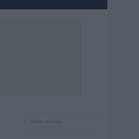
⌕
Buscar