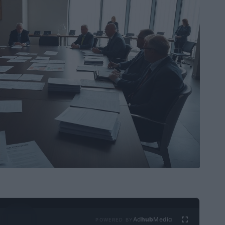
Ad
hub
Media
POWERED BY