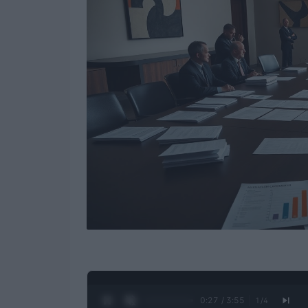
0:28 / 3:55
1
/
4