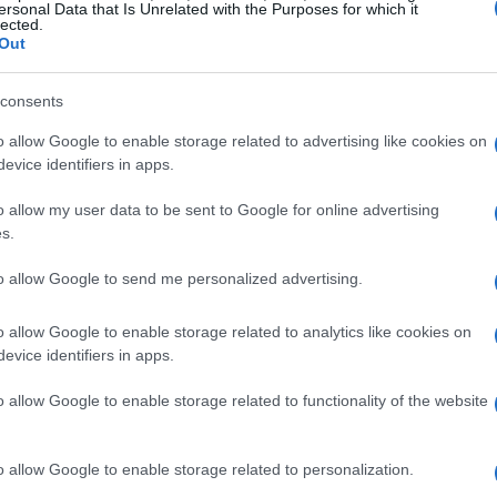
ersonal Data that Is Unrelated with the Purposes for which it
lected.
Out
consents
o allow Google to enable storage related to advertising like cookies on
evice identifiers in apps.
o allow my user data to be sent to Google for online advertising
s.
orporan nuevos criterios en el área educativa, como el
to allow Google to send me personalized advertising.
uellos estudiantes universitarios que residen fuera de
iales
, se añadirán categorías de población mayor,
o allow Google to enable storage related to analytics like cookies on
evice identifiers in apps.
y los desempleados sin subsidio. Además, se prevén
 problemas de despoblación.
o allow Google to enable storage related to functionality of the website
estos
o allow Google to enable storage related to personalization.