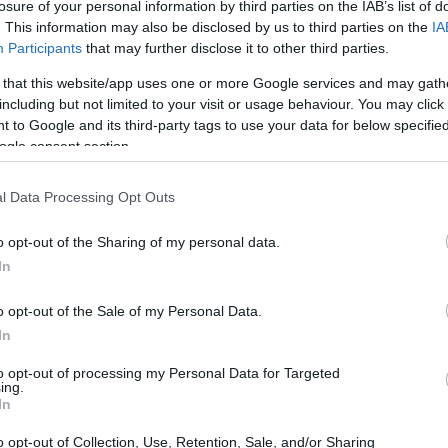
losure of your personal information by third parties on the IAB’s list of
rá del todo, se garantizará a Cataluña en el inicio del
. This information may also be disclosed by us to third parties on the
IA
Participants
that may further disclose it to other third parties.
 that this website/app uses one or more Google services and may gath
including but not limited to your visit or usage behaviour. You may click 
recursos
 to Google and its third-party tags to use your data for below specifi
ogle consent section.
lación ajustada
, un indicador fundamental para la
lo refleja la población total de cada territorio, sino
l Data Processing Opt Outs
l envejecimiento de la población y la dispersión
o opt-out of the Sharing of my personal data.
e brindar servicios públicos esenciales.
In
o opt-out of the Sale of my Personal Data.
In
to opt-out of processing my Personal Data for Targeted
ing.
In
o opt-out of Collection, Use, Retention, Sale, and/or Sharing