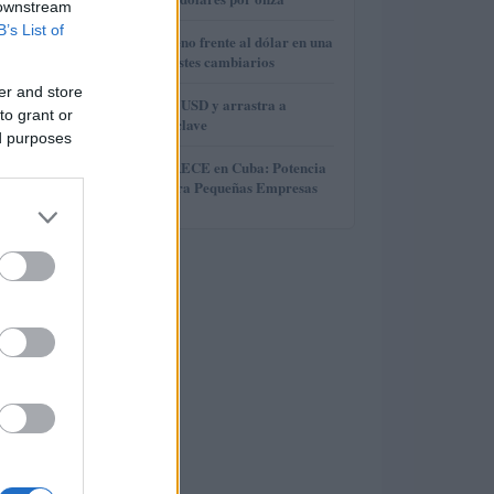
 downstream
B’s List of
3
El euro cede terreno frente al dólar en una
semana de contrastes cambiarios
er and store
4
Brent cae a 91.82 USD y arrastra a
to grant or
materias primas clave
ed purposes
5
Microcréditos CRECE en Cuba: Potencia
y Crecimiento para Pequeñas Empresas