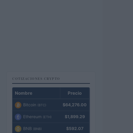
COTIZACIONES CRYPTO
Nombre
Precio
Bitcoin
$64,276.00
(BTC)
Ethereum
$1,899.29
(ETH)
BNB
$592.07
(BNB)