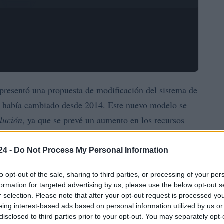
presentó una propuesta de modificación del sistema de
o había cambiado desde 2014. Este nuevo modelo se
lución
, ya que se prevé un aumento en los recursos
ransferencia de impuestos y una reducción de las
24 -
Do Not Process My Personal Information
egociaciones, participando activamente en
to opt-out of the sale, sharing to third parties, or processing of your per
formation for targeted advertising by us, please use the below opt-out s
 y ERC. Aunque se espera que obtenga beneficios de
r selection. Please note that after your opt-out request is processed y
cupo
atendidas. La propuesta no contempla un
, como
eing interest-based ads based on personal information utilized by us or
disclosed to third parties prior to your opt-out. You may separately opt-
evado a que Junts exprese su desacuerdo. A pesar de