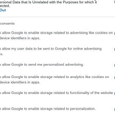
ersonal Data that Is Unrelated with the Purposes for which it
les. La propuesta también incluye un endurecimiento de
lected.
Out
arcial, que ahora exigirá trabajar entre un 40% y un
n la pensión que podría oscilar entre el 10% y el
consents
rees que esto motivará a más personas a volver al
o allow Google to enable storage related to advertising like cookies on
evice identifiers in apps.
o allow my user data to be sent to Google for online advertising
ccesible para los autónomos, lo que amplía las
s.
bajadores. Sin embargo, tanto el Gobierno como los
e el impacto real que esta medida tendrá en el
to allow Google to send me personalized advertising.
a de pensiones. ¿Vale la pena el riesgo?
o allow Google to enable storage related to analytics like cookies on
evice identifiers in apps.
exible en la economía
o allow Google to enable storage related to functionality of the website
e las personas de entre 55 y 69 años podrían trabajar
es. Esto sugiere que la fuerza laboral mayor tiene un
o allow Google to enable storage related to personalization.