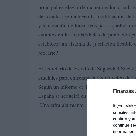
principal es elevar de manera voluntaria la e
destacadas, se incluyen la modificación de lo
y la creación de incentivos para aquellos qu
cambios en las modalidades de jubilación pa
establecer un sistema de jubilación flexible
retirarte?
El secretario de Estado de Seguridad Social,
cruciales para enfrentar la disminución de 
Según un informe de la OCDE, se estima que
Finanzas 
España se reducirá en un 30%, lo que podría
¡Una cifra alarmante, sin duda!
If you wish 
sensitive in
confirm you
continue se
information 