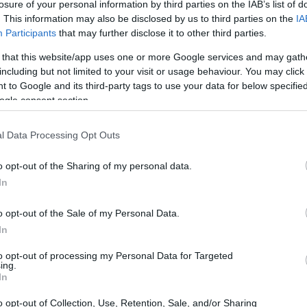
losure of your personal information by third parties on the IAB’s list of
. This information may also be disclosed by us to third parties on the
IA
Participants
that may further disclose it to other third parties.
 that this website/app uses one or more Google services and may gath
including but not limited to your visit or usage behaviour. You may click 
 to Google and its third-party tags to use your data for below specifi
ogle consent section.
l Data Processing Opt Outs
o opt-out of the Sharing of my personal data.
In
o opt-out of the Sale of my Personal Data.
 jubilación flexible
In
to opt-out of processing my Personal Data for Targeted
dual de jubilados al mercado laboral, proyectando que
ing.
In
n por trabajos de medio tiempo, cubriendo entre el
dida está contemplada en un nuevo real decreto ley
o opt-out of Collection, Use, Retention, Sale, and/or Sharing