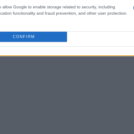
s reformas buscan no solo incentivar el retraso de la
o allow Google to enable storage related to security, including
ones laborales para quienes decidan seguir trabajando.
cation functionality and fraud prevention, and other user protection.
istema de pensiones a largo plazo.
CONFIRM