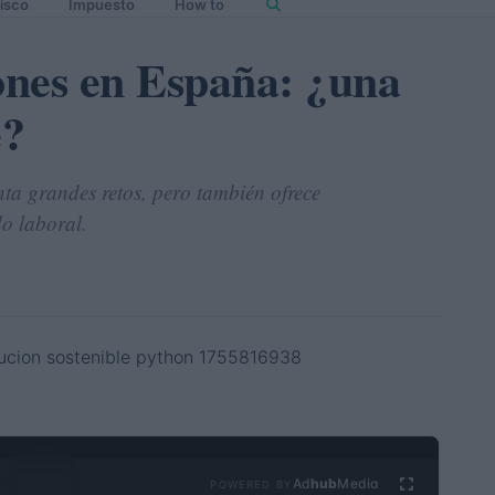
isco
Impuesto
How to
ones en España: ¿una
e?
ta grandes retos, pero también ofrece
o laboral.
Ad
hub
Media
POWERED BY