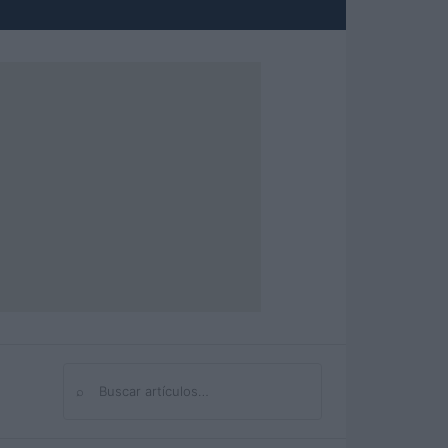
⌕
Buscar