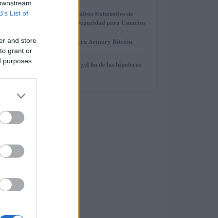
 downstream
3
Gana Crédito: Análisis Exhaustivo de
B’s List of
Funcionalidad y Seguridad para Usuarios
4
er and store
Revisión de billetera Armory Bitcoin
to grant or
ed purposes
5
Euríbor en caída: ¿el fin de las hipotecas
variables?