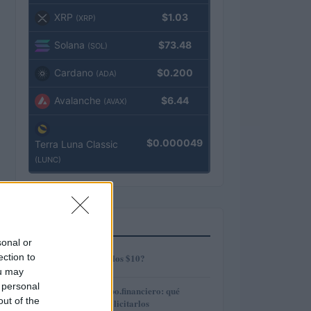
XRP
$1.03
(XRP)
Solana
$73.48
(SOL)
Cardano
$0.200
(ADA)
Avalanche
$6.44
(AVAX)
$0.000049
Terra Luna Classic
(LUNC)
MÁS LEÍDOS
sonal or
1
ection to
¿AMP alcanzará los $10?
ou may
 personal
2
Préstamos en Kubo.financiero: qué
out of the
ofrecen y cómo solicitarlos