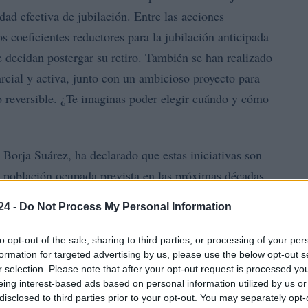
dad efectiva de jubilación. Entre las acciones
s coeficientes reductores para la jubilación anticipada
e decidan postergar su retiro. También se han realizado
rcial y activa, junto con un ambicioso proyecto para
 o reversible. ¿Te imaginas poder elegir cuándo y cómo
 Borja Suárez, ha declarado que estas iniciativas son
la población ocupada prevista en las próximas décadas.
 para el año 2060, la población en edad laboral en
24 -
Do Not Process My Personal Information
 llevar a un descenso drástico en la tasa de empleo.
to opt-out of the sale, sharing to third parties, or processing of your per
formation for targeted advertising by us, please use the below opt-out s
r selection. Please note that after your opt-out request is processed y
eing interest-based ads based on personal information utilized by us or
disclosed to third parties prior to your opt-out. You may separately opt-