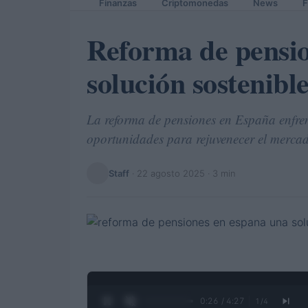
Finanzas
Criptomonedas
News
F
Reforma de pensi
solución sostenibl
La reforma de pensiones en España enfren
oportunidades para rejuvenecer el mercad
Staff
·
22 agosto 2025
· 3 min
0:27 / 4:27
1
/
4