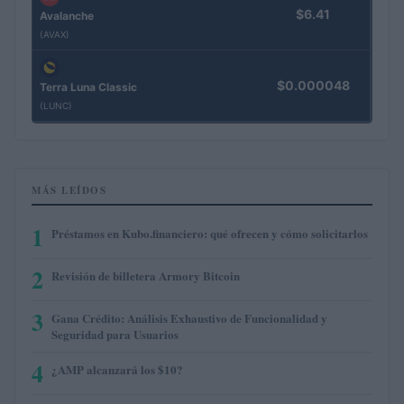
$6.41
Avalanche
(AVAX)
$0.000048
Terra Luna Classic
(LUNC)
MÁS LEÍDOS
1
Préstamos en Kubo.financiero: qué ofrecen y cómo solicitarlos
2
Revisión de billetera Armory Bitcoin
3
Gana Crédito: Análisis Exhaustivo de Funcionalidad y
Seguridad para Usuarios
4
¿AMP alcanzará los $10?