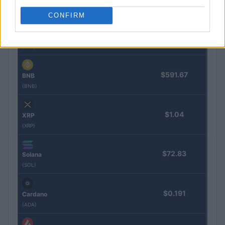
(BTC)
CONFIRM
$1,893.46
Ethereum
(ETH)
$591.67
BNB
(BNB)
$1.04
XRP
(XRP)
$72.83
Solana
(SOL)
$0.191
Cardano
(ADA)