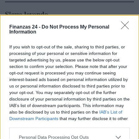
Sigue leyendo
Finanzas 24 -
Do Not Process My Personal
CRIPTOMONEDAS
Information
If you wish to opt-out of the sale, sharing to third parties, or
processing of your personal or sensitive information for
targeted advertising by us, please use the below opt-out
section to confirm your selection. Please note that after your
opt-out request is processed you may continue seeing
interest-based ads based on personal information utilized by
us or personal information disclosed to third parties prior to
your opt-out. You may separately opt-out of the further
disclosure of your personal information by third parties on the
IAB’s list of downstream participants. This information may
also be disclosed by us to third parties on the
IAB’s List of
Cómo los inversores surcoreanos están aprovechando la
Downstream Participants
that may further disclose it to other
volatilidad del mercado con criptomonedas
third parties.
Diego Martín · 6 Ago 2026
Please note that this website/app uses one or more Google
Personal Data Processing Opt Outs