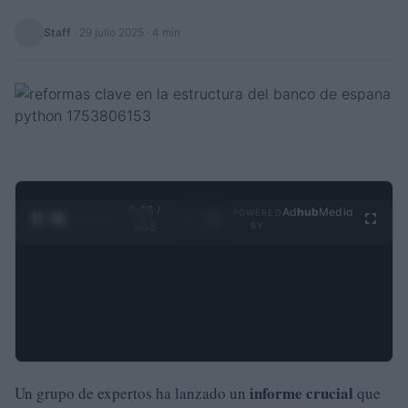
Staff
·
29 julio 2025
· 4 min
0:29 /
Ad
hub
Media
POWERED
1
/
4
3:55
BY
informe crucial
Un grupo de expertos ha lanzado un
que