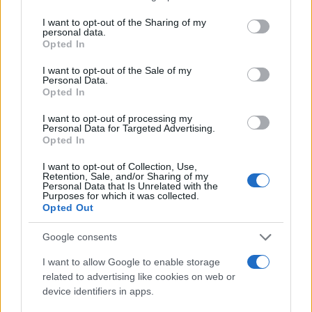
services and may gather and store information including but
INVERSIONES
not limited to your visit or usage behaviour. You may click to
I want to opt-out of the Sharing of my
personal data.
grant or deny consent to Google and its third-party tags to
Opted In
use your data for below specified purposes in below Google
consent section.
I want to opt-out of the Sale of my
Personal Data.
Opted In
I want to opt-out of processing my
Personal Data for Targeted Advertising.
Opted In
I want to opt-out of Collection, Use,
Retention, Sale, and/or Sharing of my
Personal Data that Is Unrelated with the
Purposes for which it was collected.
Guía para evaluar RWA: custodios, oráculos, liquidez y riesgo
Opted Out
legal
Marta Ruiz · 6 Ago 2026
Google consents
I want to allow Google to enable storage
CRIPTOMONEDAS
related to advertising like cookies on web or
device identifiers in apps.