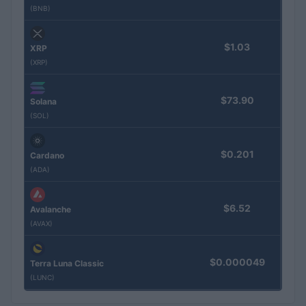
(BNB)
$1.03
XRP
(XRP)
$73.90
Solana
(SOL)
$0.201
Cardano
(ADA)
$6.52
Avalanche
(AVAX)
$0.000049
Terra Luna Classic
(LUNC)