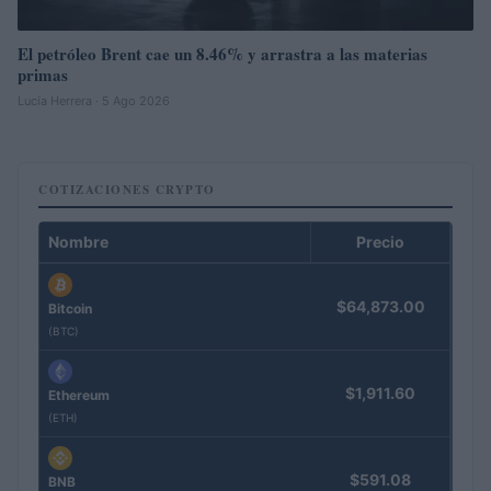
El petróleo Brent cae un 8.46% y arrastra a las materias
primas
Lucía Herrera · 5 Ago 2026
COTIZACIONES CRYPTO
Nombre
Precio
$64,873.00
Bitcoin
(BTC)
$1,911.60
Ethereum
(ETH)
$591.08
BNB