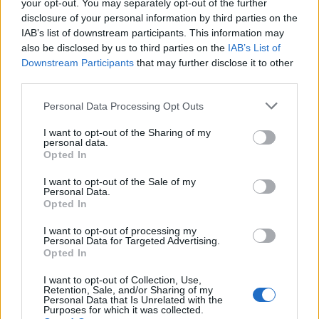
your opt-out. You may separately opt-out of the further
disclosure of your personal information by third parties on the
IAB’s list of downstream participants. This information may
also be disclosed by us to third parties on the
IAB’s List of
Downstream Participants
that may further disclose it to other
third parties.
Please note that this website/app uses one or more Google
Personal Data Processing Opt Outs
services and may gather and store information including but
not limited to your visit or usage behaviour. You may click to
I want to opt-out of the Sharing of my
personal data.
grant or deny consent to Google and its third-party tags to
Opted In
use your data for below specified purposes in below Google
consent section.
I want to opt-out of the Sale of my
Personal Data.
Opted In
I want to opt-out of processing my
Personal Data for Targeted Advertising.
Opted In
Sigue leyendo
I want to opt-out of Collection, Use,
Retention, Sale, and/or Sharing of my
Personal Data that Is Unrelated with the
NEWS
Purposes for which it was collected.