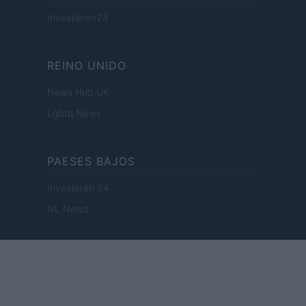
Investieren24
REINO UNIDO
News Hub UK
Lgbtq News
PAESES BAJOS
Investeren 24
NL Newz