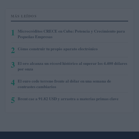
MÁS LEÍDOS
1
Microcréditos CRECE en Cuba: Potencia y Crecimiento para
Pequeñas Empresas
2
Cómo construir tu propio aparato electrónico
3
El oro alcanza un récord histórico al superar los 4.400 dólares
por onza
4
El euro cede terreno frente al dólar en una semana de
contrastes cambiarios
5
Brent cae a 91.82 USD y arrastra a materias primas clave