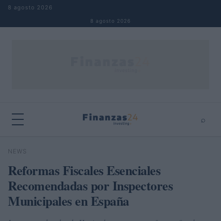
Saltar al contenido
8 agosto 2026
8 agosto 2026
⌕
×
⌕
NEWS
Buscar
Reformas Fiscales Esenciales
Recomendadas por Inspectores
Municipales en España