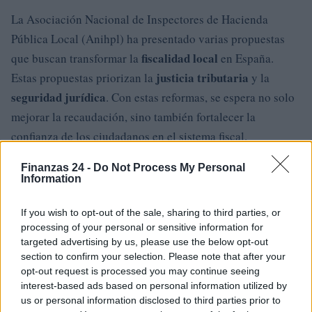
La Asociación Nacional de Inspectores de Hacienda
Pública Local (Anihpl) ha presentado varias propuestas
fiscalidad local
que buscan transformar la
en España.
justicia tributaria
Estas propuestas priorizan la
y la
seguridad jurídica
. Con estas reformas, se espera no solo
mejorar la recaudación, sino también fortalecer la
confianza de los ciudadanos en el sistema fiscal.
Finanzas 24 -
Do Not Process My Personal
Information
AUTOR
Staff
If you wish to opt-out of the sale, sharing to third parties, or
processing of your personal or sensitive information for
targeted advertising by us, please use the below opt-out
section to confirm your selection. Please note that after your
opt-out request is processed you may continue seeing
interest-based ads based on personal information utilized by
us or personal information disclosed to third parties prior to