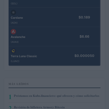
(SOL)
$0.189
Cardano
(ADA)
$6.66
Avalanche
(AVAX)
$0.000050
Terra Luna Classic
(LUNC)
MÁS LEÍDOS
1
Préstamos en Kubo.financiero: qué ofrecen y cómo solicitarlos
2
Revisión de billetera Armory Bitcoin