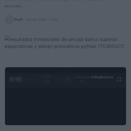
mercado.
Staff
·
30 julio 2025
· 3 min
0:24 /
Ad
hub
Media
POWERED
1
/
4
4:27
BY