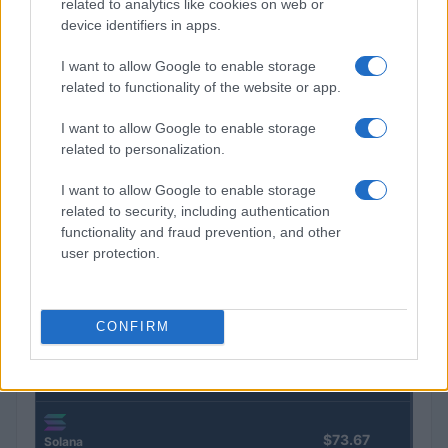
related to analytics like cookies on web or
COTIZACIONES CRYPTO
device identifiers in apps.
Nombre
Precio
I want to allow Google to enable storage
related to functionality of the website or app.
$64,790.00
Bitcoin
I want to allow Google to enable storage
related to personalization.
(BTC)
I want to allow Google to enable storage
$1,910.49
Ethereum
related to security, including authentication
(ETH)
functionality and fraud prevention, and other
user protection.
$594.53
BNB
(BNB)
CONFIRM
$1.05
XRP
(XRP)
$73.67
Solana