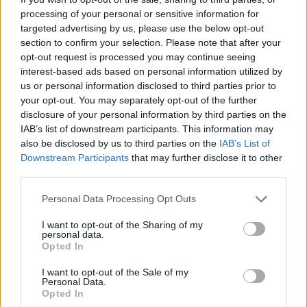
processing of your personal or sensitive information for
targeted advertising by us, please use the below opt-out
Vladimir Putin firma ley que regula el uso de criptomonedas en
section to confirm your selection. Please note that after your
Rusia a partir de septiembre
opt-out request is processed you may continue seeing
Diego Martín · 6 Ago 2026
interest-based ads based on personal information utilized by
us or personal information disclosed to third parties prior to
your opt-out. You may separately opt-out of the further
CRIPTOMONEDAS
disclosure of your personal information by third parties on the
IAB’s list of downstream participants. This information may
also be disclosed by us to third parties on the
IAB’s List of
Downstream Participants
that may further disclose it to other
third parties.
Please note that this website/app uses one or more Google
Personal Data Processing Opt Outs
services and may gather and store information including but
not limited to your visit or usage behaviour. You may click to
I want to opt-out of the Sharing of my
personal data.
grant or deny consent to Google and its third-party tags to
Opted In
use your data for below specified purposes in below Google
consent section.
I want to opt-out of the Sale of my
Personal Data.
Steam bajo ataque: el malware que infectó a 8.000 usuarios y
Opted In
robó más de 220.000 dólares en criptomonedas