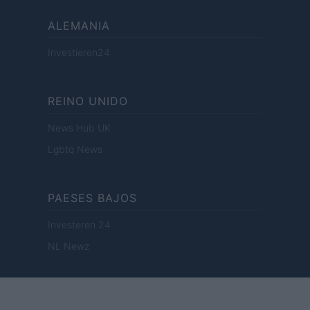
ALEMANIA
Investieren24
REINO UNIDO
News Hub UK
Lgbtq News
PAESES BAJOS
Investeren 24
NL Newz