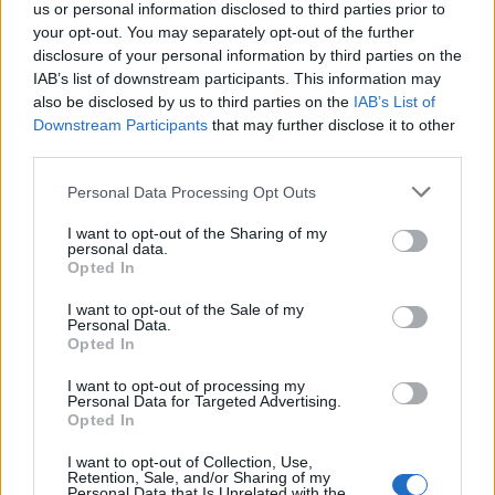
us or personal information disclosed to third parties prior to
your opt-out. You may separately opt-out of the further
disclosure of your personal information by third parties on the
IAB’s list of downstream participants. This information may
also be disclosed by us to third parties on the
IAB’s List of
Downstream Participants
that may further disclose it to other
third parties.
Please note that this website/app uses one or more Google
Personal Data Processing Opt Outs
services and may gather and store information including but
not limited to your visit or usage behaviour. You may click to
I want to opt-out of the Sharing of my
personal data.
grant or deny consent to Google and its third-party tags to
Opted In
use your data for below specified purposes in below Google
Intervención conjunta de Japón y EE.UU. para frenar la caída
consent section.
I want to opt-out of the Sale of my
del yen
Personal Data.
Opted In
Marta Ruiz · 7 Ago 2026
I want to opt-out of processing my
FINANZAS
Personal Data for Targeted Advertising.
Opted In
I want to opt-out of Collection, Use,
Retention, Sale, and/or Sharing of my
Personal Data that Is Unrelated with the