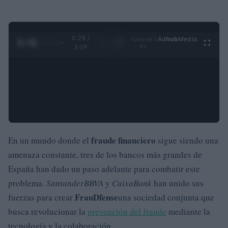
0:29 /
Ad
hub
Media
POWERED
1
/
4
3:09
BY
fraude financiero
En un mundo donde el
sigue siendo una
amenaza constante, tres de los bancos más grandes de
España han dado un paso adelante para combatir este
problema.
Santander
BBVA
y
CaixaBank
han unido sus
FrauDfense
fuerzas para crear
una sociedad conjunta que
busca revolucionar la
prevención del fraude
mediante la
tecnología y la colaboración.