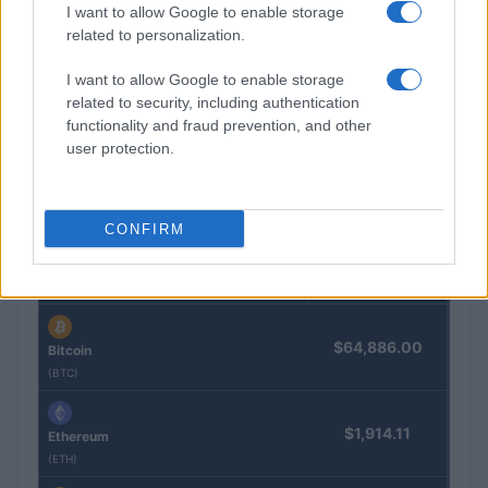
I want to allow Google to enable storage
related to personalization.
I want to allow Google to enable storage
related to security, including authentication
Cómo gestionar tus finanzas con el método 50/30/20 y más
functionality and fraud prevention, and other
Marta Ruiz · 7 Ago 2026
user protection.
CONFIRM
COTIZACIONES CRYPTO
Nombre
Precio
$64,886.00
Bitcoin
(BTC)
$1,914.11
Ethereum
(ETH)