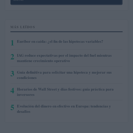
MÁS LEÍDOS
1
Euríbor en caída: ¿el fin de las hipotecas variables?
2
IAG reduce expectativas por el impacto del fuel mientras
mantiene crecimiento operativo
3
Guía definitiva para solicitar una hipoteca y mejorar sus
condiciones
4
Horarios de Wall Street y días festivos: guía práctica para
inversores
5
Evolución del dinero en efectivo en Europa: tendencias y
desafíos