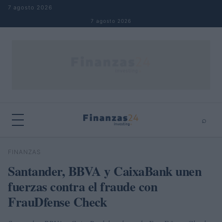
Saltar al contenido
7 agosto 2026
7 agosto 2026
⌕
×
⌕
FINANZAS
Buscar
Santander, BBVA y CaixaBank unen
fuerzas contra el fraude con
FrauDfense Check