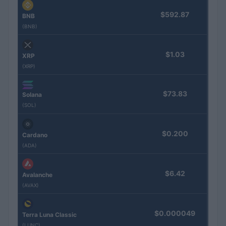
$592.87
BNB
(BNB)
$1.03
XRP
(XRP)
$73.83
Solana
(SOL)
$0.200
Cardano
(ADA)
$6.42
Avalanche
(AVAX)
$0.000049
Terra Luna Classic
(LUNC)