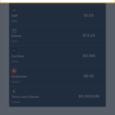
(BNB)
$1.05
XRP
(XRP)
$73.33
Solana
(SOL)
$0.189
Cardano
(ADA)
$6.42
Avalanche
(AVAX)
$0.000049
Terra Luna Classic
(LUNC)