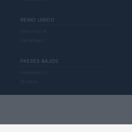
REINO UNIDO
News Hub UK
Lgbtq News
PAESES BAJOS
Investeren 24
NL Newz