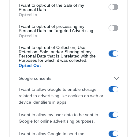
consent section.
I want to opt-out of the Sale of my
Personal Data.
Opted In
I want to opt-out of processing my
Personal Data for Targeted Advertising.
Opted In
Vladimir Putin firma ley que regula el uso de criptomonedas en
Rusia a partir de septiembre
I want to opt-out of Collection, Use,
Diego Martín · 6 Ago 2026
Retention, Sale, and/or Sharing of my
Personal Data that Is Unrelated with the
Purposes for which it was collected.
CRIPTOMONEDAS
Opted Out
Google consents
I want to allow Google to enable storage
related to advertising like cookies on web or
device identifiers in apps.
I want to allow my user data to be sent to
Google for online advertising purposes.
I want to allow Google to send me