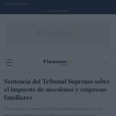
Saltar al contenido
6 agosto 2026
6 agosto 2026
⌕
×
⌕
Sentencia del Tribunal Supremo sobre
Buscar
el impuesto de sucesiones y empresas
familiares
Una reciente sentencia del Tribunal Supremo favorece a las
empresas familiares al simplificar los requisitos para la