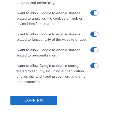
personalized advertising.
Steam bajo ataque: el malware que infectó a 8.000 usuarios y
I want to allow Google to enable storage
robó más de 220.000 dólares en criptomonedas
related to analytics like cookies on web or
Diego Martín · 6 Ago 2026
device identifiers in apps.
I want to allow Google to enable storage
related to functionality of the website or app.
COTIZACIONES CRYPTO
I want to allow Google to enable storage
Nombre
Precio
related to personalization.
I want to allow Google to enable storage
$64,608.00
Bitcoin
related to security, including authentication
(BTC)
functionality and fraud prevention, and other
user protection.
$1,903.18
Ethereum
(ETH)
CONFIRM
$593.80
BNB