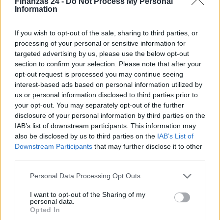
Finanzas 24 -
Do Not Process My Personal
Information
If you wish to opt-out of the sale, sharing to third parties, or
processing of your personal or sensitive information for
targeted advertising by us, please use the below opt-out
section to confirm your selection. Please note that after your
opt-out request is processed you may continue seeing
interest-based ads based on personal information utilized by
us or personal information disclosed to third parties prior to
Guía para evaluar RWA: custodios, oráculos, liquidez y riesgo
your opt-out. You may separately opt-out of the further
legal
disclosure of your personal information by third parties on the
Marta Ruiz · 6 Ago 2026
IAB’s list of downstream participants. This information may
also be disclosed by us to third parties on the
IAB’s List of
CRIPTOMONEDAS
Downstream Participants
that may further disclose it to other
third parties.
Please note that this website/app uses one or more Google
Personal Data Processing Opt Outs
services and may gather and store information including but
not limited to your visit or usage behaviour. You may click to
I want to opt-out of the Sharing of my
personal data.
grant or deny consent to Google and its third-party tags to
Opted In
use your data for below specified purposes in below Google