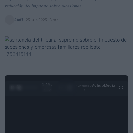
reducción del impuesto sobre sucesiones.
Staff
·
25 julio 2025
· 3 min
0:29 /
Ad
hub
Media
POWERED
1
/
4
3:19
BY