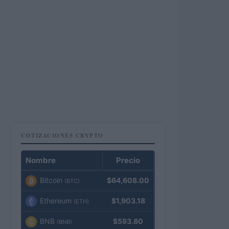
COTIZACIONES CRYPTO
Nombre
Precio
Bitcoin
$64,608.00
(BTC)
Ethereum
$1,903.18
(ETH)
BNB
$593.80
(BNB)