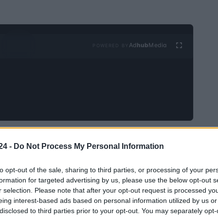
Ad
hub
Media
POWERED BY
II Feria del AOVE Temprano
a
, que se llevará a cabo
24 -
Do Not Process My Personal Information
aceite de oliva
to no solo resalta la rica tradición del
 actúa como un punto de encuentro para productores,
to opt-out of the sale, sharing to third parties, or processing of your per
formation for targeted advertising by us, please use the below opt-out s
r selection. Please note that after your opt-out request is processed y
eing interest-based ads based on personal information utilized by us or
 la cultura
disclosed to third parties prior to your opt-out. You may separately opt-