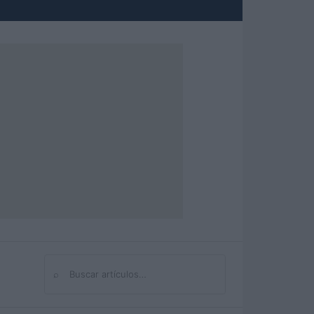
⌕
Buscar