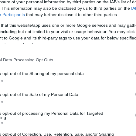
losure of your personal information by third parties on the IAB’s list of
. This information may also be disclosed by us to third parties on the
IA
aforma ideal para que los productores locales exhiban y
Participants
that may further disclose it to other third parties.
talleres
n diversas actividades, como
, catas y
 that this website/app uses one or more Google services and may gath
AOVE
público sobre las propiedades y beneficios del
.
including but not limited to your visit or usage behaviour. You may click 
l comercio, sino que también promoverán el intercambio
 to Google and its third-party tags to use your data for below specifi
ogle consent section.
ocal.
l Data Processing Opt Outs
o opt-out of the Sharing of my personal data.
o un programa variado que promete diversión y
In
lleres de cocina
diseñados especialmente para los más
l impacto del aceite de oliva en la salud. También se
o opt-out of the Sale of my Personal Data.
In
stacan la conexión entre el arte y el cultivo del olivar,
to opt-out of processing my Personal Data for Targeted
ing.
In
o opt-out of Collection, Use, Retention, Sale, and/or Sharing