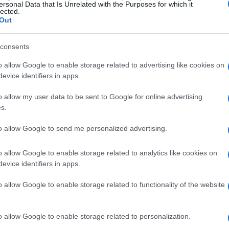
ersonal Data that Is Unrelated with the Purposes for which it
lected.
Out
consents
o allow Google to enable storage related to advertising like cookies on
evice identifiers in apps.
o allow my user data to be sent to Google for online advertising
s.
to allow Google to send me personalized advertising.
o allow Google to enable storage related to analytics like cookies on
evice identifiers in apps.
es en la Feria Provincial de Mujeres
o allow Google to enable storage related to functionality of the website
o allow Google to enable storage related to personalization.
e noviembre
19ª Feria Provincial de
, se celebrará la