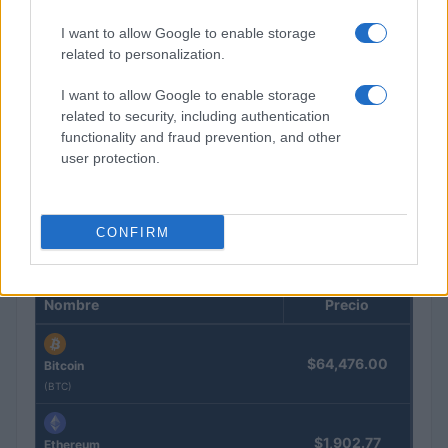
I want to allow Google to enable storage
related to personalization.
I want to allow Google to enable storage
related to security, including authentication
Joyas de Zapatero: investigación por delitos fiscales y
functionality and fraud prevention, and other
contrabando en 2026
user protection.
Lucía Herrera · 13 Jun 2026
CONFIRM
COTIZACIONES CRYPTO
Nombre
Precio
$64,476.00
Bitcoin
(BTC)
$1,902.77
Ethereum