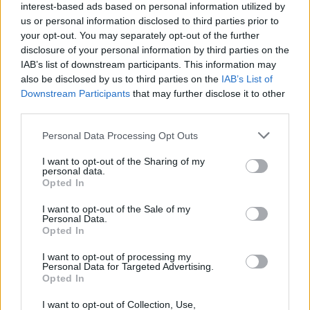
interest-based ads based on personal information utilized by
FISCO
us or personal information disclosed to third parties prior to
your opt-out. You may separately opt-out of the further
disclosure of your personal information by third parties on the
IAB’s list of downstream participants. This information may
also be disclosed by us to third parties on the
IAB’s List of
Downstream Participants
that may further disclose it to other
third parties.
Please note that this website/app uses one or more Google
Personal Data Processing Opt Outs
services and may gather and store information including but
not limited to your visit or usage behaviour. You may click to
I want to opt-out of the Sharing of my
personal data.
grant or deny consent to Google and its third-party tags to
Opted In
use your data for below specified purposes in below Google
Responsabilidad financiera de 3,4 millones: Tribunal de
consent section.
I want to opt-out of the Sale of my
Cuentas investiga a líderes independentistas
Personal Data.
Opted In
Marta Ruiz · 27 Jul 2026
I want to opt-out of processing my
Personal Data for Targeted Advertising.
FISCO
Opted In
I want to opt-out of Collection, Use,