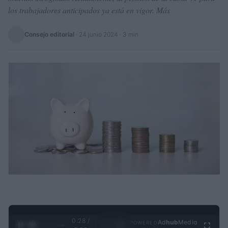
los trabajadores anticipados ya está en vigor. Más
Consejo editorial
·
24 junio 2024
· 3 min
0:29 /
Ad
hub
Media
POWERED
1
/
4