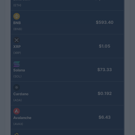
(ETH)
$593.40
BNB
(BNB)
$1.05
XRP
(XRP)
$73.33
Solana
(SOL)
$0.192
Cardano
(ADA)
$6.43
Avalanche
(AVAX)