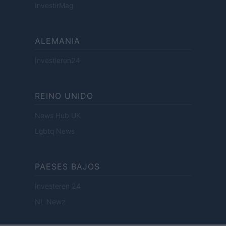
InvestirMag
ALEMANIA
Investieren24
REINO UNIDO
News Hub UK
Lgbtq News
PAESES BAJOS
Investeren 24
NL Newz