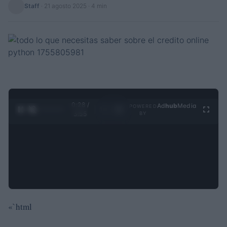
Staff
·
21 agosto 2025
· 4 min
0:29 /
Ad
hub
Media
POWERED
1
/
4
3:55
BY
«`html