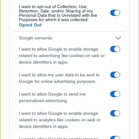
I want to opt-out of Collection, Use,
Retention, Sale, and/or Sharing of my
CRIPTOMONEDAS
Personal Data that Is Unrelated with the
Purposes for which it was collected.
Opted Out
Google consents
I want to allow Google to enable storage
related to advertising like cookies on web or
device identifiers in apps.
I want to allow my user data to be sent to
Google for online advertising purposes.
I want to allow Google to send me
Criptomonedas en 2026: análisis de su evolución y perspectivas
personalized advertising.
futuras
I want to allow Google to enable storage
Diego Martín · 7 Ago 2026
related to analytics like cookies on web or
device identifiers in apps.
FINANZAS
I want to allow Google to enable storage