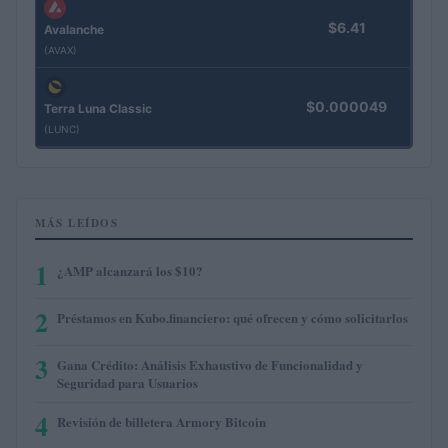
$6.41
Avalanche
(AVAX)
$0.000049
Terra Luna Classic
(LUNC)
MÁS LEÍDOS
1
¿AMP alcanzará los $10?
2
Préstamos en Kubo.financiero: qué ofrecen y cómo solicitarlos
3
Gana Crédito: Análisis Exhaustivo de Funcionalidad y
Seguridad para Usuarios
4
Revisión de billetera Armory Bitcoin