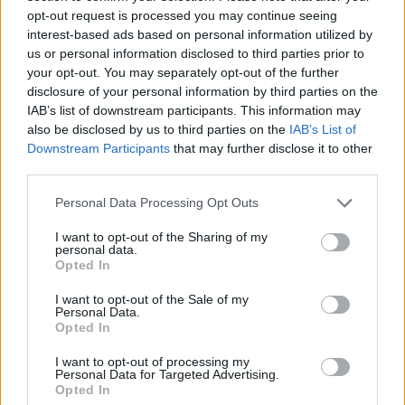
opt-out request is processed you may continue seeing
interest-based ads based on personal information utilized by
us or personal information disclosed to third parties prior to
Sigue leyendo
your opt-out. You may separately opt-out of the further
disclosure of your personal information by third parties on the
IAB’s list of downstream participants. This information may
CRIPTOMONEDAS
also be disclosed by us to third parties on the
IAB’s List of
Downstream Participants
that may further disclose it to other
third parties.
Please note that this website/app uses one or more Google
Personal Data Processing Opt Outs
services and may gather and store information including but
not limited to your visit or usage behaviour. You may click to
I want to opt-out of the Sharing of my
personal data.
grant or deny consent to Google and its third-party tags to
Opted In
use your data for below specified purposes in below Google
consent section.
I want to opt-out of the Sale of my
Personal Data.
Opted In
I want to opt-out of processing my
Edgar Gilberto Fabris Contreras capturado por fraude de 621
Personal Data for Targeted Advertising.
mil dólares en inversiones digitales
Opted In
Diego Martín · 7 Ago 2026