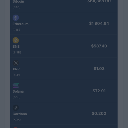
$64,388.00
Bitcoin
(BTC)
$1,904.64
Ethereum
(ETH)
$587.40
BNB
(BNB)
$1.03
XRP
(XRP)
$72.91
Solana
(SOL)
$0.202
Cardano
(ADA)