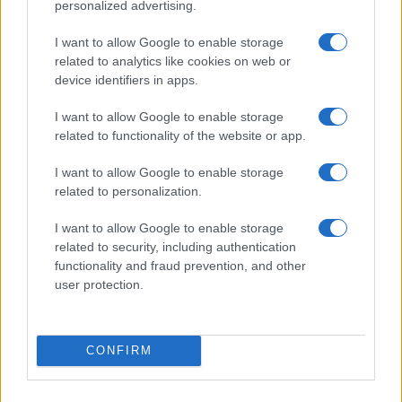
personalized advertising.
Criptomonedas en 2026: análisis de precios y adopción global
I want to allow Google to enable storage
Lucía Herrera · 10 Ago 2026
related to analytics like cookies on web or
device identifiers in apps.
I want to allow Google to enable storage
COTIZACIONES CRYPTO
related to functionality of the website or app.
I want to allow Google to enable storage
Nombre
Precio
related to personalization.
$64,999.00
I want to allow Google to enable storage
Bitcoin
related to security, including authentication
(BTC)
functionality and fraud prevention, and other
user protection.
$1,917.31
Ethereum
(ETH)
CONFIRM
$602.63
BNB
(BNB)