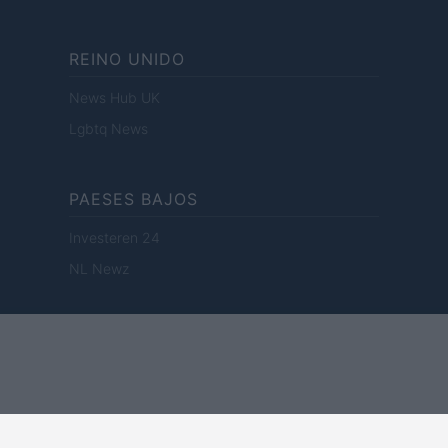
REINO UNIDO
News Hub UK
Lgbtq News
PAESES BAJOS
Investeren 24
NL Newz