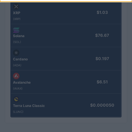
$1.03
XRP
(XRP)
$76.67
Solana
(SOL)
$0.197
Cardano
(ADA)
$6.51
Avalanche
(AVAX)
$0.000050
Terra Luna Classic
(LUNC)