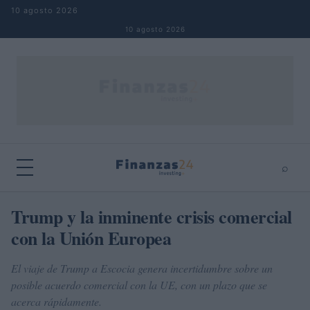
Saltar al contenido
10 agosto 2026
10 agosto 2026
⌕
×
⌕
Trump y la inminente crisis comercial
Buscar
con la Unión Europea
El viaje de Trump a Escocia genera incertidumbre sobre un
posible acuerdo comercial con la UE, con un plazo que se
acerca rápidamente.