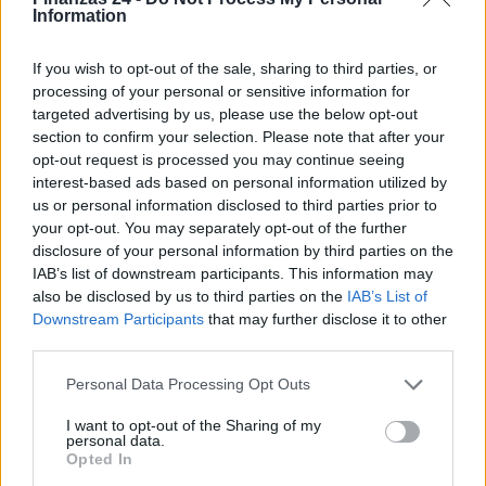
Information
If you wish to opt-out of the sale, sharing to third parties, or
processing of your personal or sensitive information for
targeted advertising by us, please use the below opt-out
section to confirm your selection. Please note that after your
opt-out request is processed you may continue seeing
interest-based ads based on personal information utilized by
us or personal information disclosed to third parties prior to
El euro se debilita frente al dólar mientras las criptomonedas
your opt-out. You may separately opt-out of the further
mantienen su estabilidad
disclosure of your personal information by third parties on the
Lucía Herrera · 10 Ago 2026
IAB’s list of downstream participants. This information may
also be disclosed by us to third parties on the
IAB’s List of
Downstream Participants
that may further disclose it to other
FINANZAS
third parties.
Please note that this website/app uses one or more Google
Personal Data Processing Opt Outs
services and may gather and store information including but
not limited to your visit or usage behaviour. You may click to
I want to opt-out of the Sharing of my
personal data.
grant or deny consent to Google and its third-party tags to
Opted In
use your data for below specified purposes in below Google