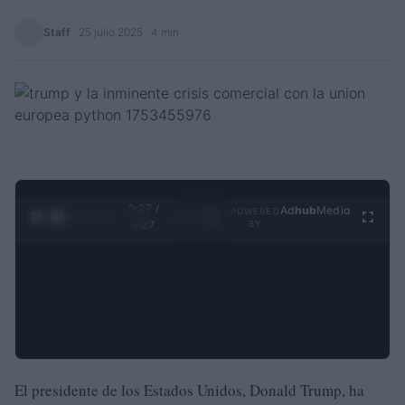
Staff
·
25 julio 2025
· 4 min
0:27 /
Ad
hub
Media
POWERED
1
/
4
4:27
BY
El presidente de los Estados Unidos, Donald Trump, ha