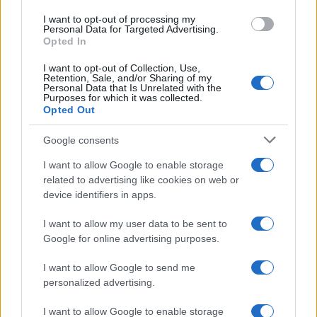
I want to opt-out of processing my
Personal Data for Targeted Advertising.
Opted In
I want to opt-out of Collection, Use,
Retention, Sale, and/or Sharing of my
El Brent cae un 8.3% y arrastra a las materias primas
Personal Data that Is Unrelated with the
Purposes for which it was collected.
Lucía Herrera · 7 Ago 2026
Opted Out
NEWS
Google consents
I want to allow Google to enable storage
related to advertising like cookies on web or
device identifiers in apps.
I want to allow my user data to be sent to
Google for online advertising purposes.
I want to allow Google to send me
personalized advertising.
I want to allow Google to enable storage