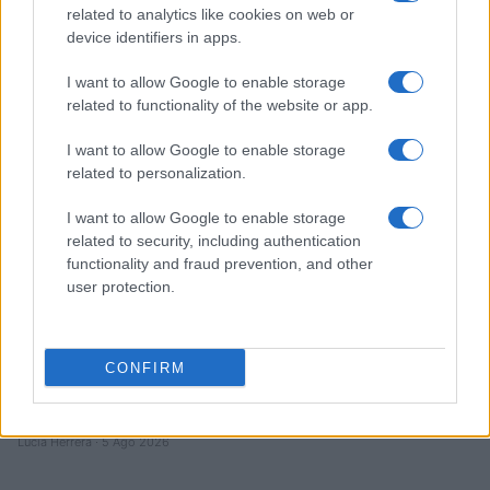
Brent cae un 8.3% y arrastra a las materias primas en agosto
related to analytics like cookies on web or
device identifiers in apps.
Lucía Herrera · 6 Ago 2026
I want to allow Google to enable storage
NEWS
related to functionality of the website or app.
I want to allow Google to enable storage
related to personalization.
I want to allow Google to enable storage
related to security, including authentication
functionality and fraud prevention, and other
user protection.
CONFIRM
El petróleo Brent cae un 8.46% y arrastra a las materias
primas
Lucía Herrera · 5 Ago 2026