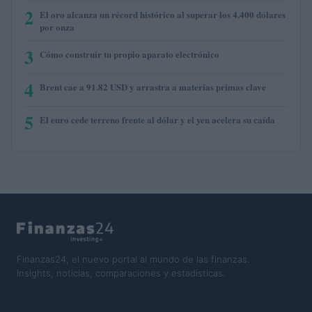
2
El oro alcanza un récord histórico al superar los 4.400 dólares
por onza
3
Cómo construir tu propio aparato electrónico
4
Brent cae a 91.82 USD y arrastra a materias primas clave
5
El euro cede terreno frente al dólar y el yen acelera su caída
Finanzas24, el nuevo portal al mundo de las finanzas.
Insights, noticias, comparaciones y estadísticas.