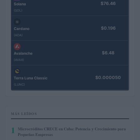
$76.46
Solana
(SOL)
$0.196
Cardano
(ADA)
$6.48
Avalanche
(AVAX)
$0.000050
Terra Luna Classic
(LUNC)
MÁS LEÍDOS
1
Microcréditos CRECE en Cuba: Potencia y Crecimiento para
Pequeñas Empresas