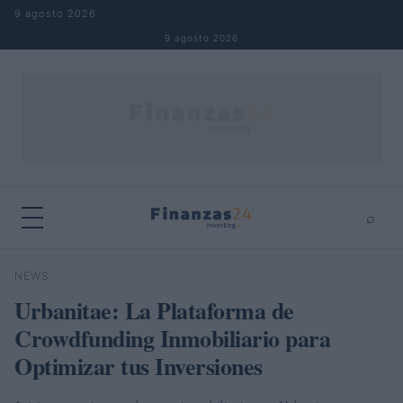
Saltar al contenido
9 agosto 2026
9 agosto 2026
⌕
×
⌕
NEWS
Buscar
Urbanitae: La Plataforma de
Crowdfunding Inmobiliario para
Optimizar tus Inversiones