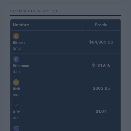
COTIZACIONES CRYPTO
Nombre
Precio
$64,909.00
Bitcoin
(BTC)
$1,919.18
Ethereum
(ETH)
$603.65
BNB
(BNB)
$1.04
XRP
(XRP)