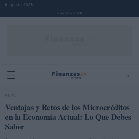
Saltar al contenido
9 agosto 2026
9 agosto 2026
⌕
×
⌕
NEWS
Buscar
Ventajas y Retos de los Microcréditos
en la Economía Actual: Lo Que Debes
Saber