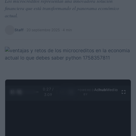
Los microcréditos representan una innovadora solución
financiera que está transformando el panorama económico
actual.
Staff
·
20 septiembre 2025
· 4 min
0:28 /
Ad
hub
Media
POWERED
1
/
4
3:09
BY