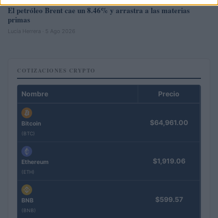
El petróleo Brent cae un 8.46% y arrastra a las materias
primas
Lucía Herrera · 5 Ago 2026
COTIZACIONES CRYPTO
Nombre
Precio
$64,961.00
Bitcoin
(BTC)
$1,919.06
Ethereum
(ETH)
$599.57
BNB
(BNB)