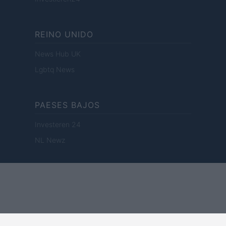
REINO UNIDO
News Hub UK
Lgbtq News
PAESES BAJOS
Investeren 24
NL Newz