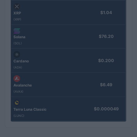
$1.04
XRP
(XRP)
$76.20
Solana
(SOL)
$0.200
Cardano
(ADA)
$6.49
Avalanche
(AVAX)
$0.000049
Terra Luna Classic
(LUNC)