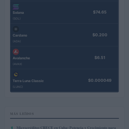
$74.65
Solana
(SOL)
$0.200
Cardano
(ADA)
$6.51
Avalanche
(AVAX)
$0.000049
Terra Luna Classic
(LUNC)
MÁS LEÍDOS
1
Microcréditos CRECE en Cuba: Potencia y Crecimiento para