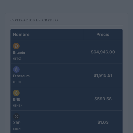
COTIZACIONES CRYPTO
Nombre
Precio
$64,946.00
Bitcoin
(BTC)
$1,915.51
Ethereum
(ETH)
$593.58
BNB
(BNB)
$1.03
XRP
(XRP)