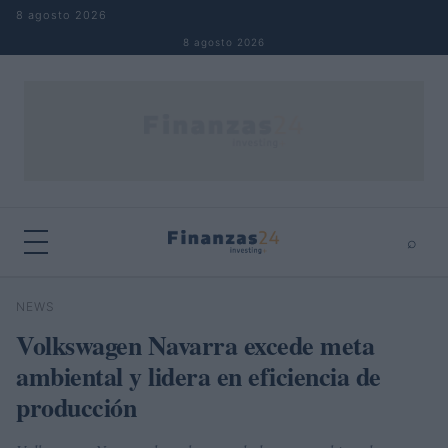
Saltar al contenido
8 agosto 2026
8 agosto 2026
⌕
×
⌕
NEWS
Buscar
Volkswagen Navarra excede meta
ambiental y lidera en eficiencia de
producción