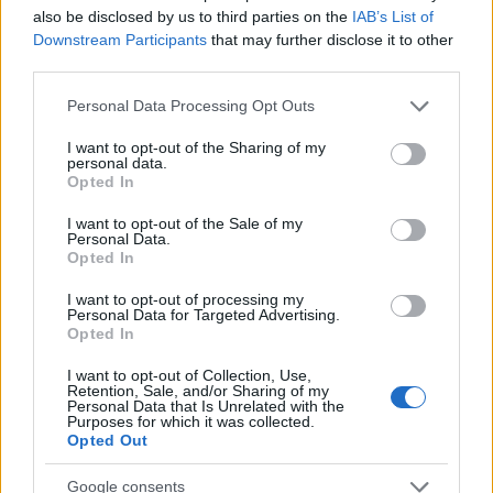
also be disclosed by us to third parties on the
IAB’s List of
Downstream Participants
that may further disclose it to other
third parties.
Please note that this website/app uses one or more Google
Personal Data Processing Opt Outs
services and may gather and store information including but
not limited to your visit or usage behaviour. You may click to
I want to opt-out of the Sharing of my
personal data.
grant or deny consent to Google and its third-party tags to
Opted In
use your data for below specified purposes in below Google
consent section.
I want to opt-out of the Sale of my
Personal Data.
Opted In
Sigue leyendo
I want to opt-out of processing my
Personal Data for Targeted Advertising.
Opted In
NEWS
I want to opt-out of Collection, Use,
Retention, Sale, and/or Sharing of my
Personal Data that Is Unrelated with the
Purposes for which it was collected.
Opted Out
Google consents