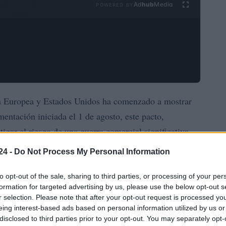
Ad
hub
Media
POWERED BY
ón Europea y Estados Unidos ha comenzado a mostrar
entación iniciada el 1 de agosto, este pacto,
igar el riesgo de una guerra comercial significativa
rump, ha impactado considerablemente las exportaciones
24 -
Do Not Process My Personal Information
ercial de la UE con Estados Unidos ha disminuido en
to opt-out of the sale, sharing to third parties, or processing of your per
formation for targeted advertising by us, please use the below opt-out s
r selection. Please note that after your opt-out request is processed y
cuerdo comercial
eing interest-based ads based on personal information utilized by us or
disclosed to third parties prior to your opt-out. You may separately opt-