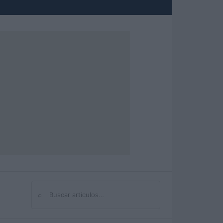
⌕
Buscar