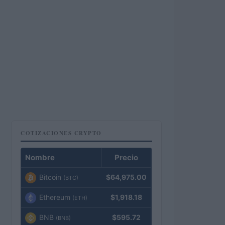
COTIZACIONES CRYPTO
Nombre
Precio
Bitcoin
$64,975.00
(BTC)
Ethereum
$1,918.18
(ETH)
BNB
$595.72
(BNB)