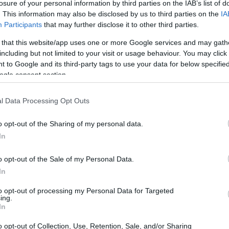
losure of your personal information by third parties on the IAB’s list of
dramático en las exportaciones de la UE hacia Estados
. This information may also be disclosed by us to third parties on the
IA
€32.898 mil millones
lcanzando un total de
. Este cifra
Participants
that may further disclose it to other third parties.
es mensuales observado en los últimos años. Es
 that this website/app uses one or more Google services and may gath
rdo, las exportaciones de la UE habían mantenido
including but not limited to your visit or usage behaviour. You may click 
 to Google and its third-party tags to use your data for below specifi
millones
cada mes desde finales de 2023, con pocas
ogle consent section.
l Data Processing Opt Outs
n Estados Unidos
o opt-out of the Sharing of my personal data.
amenaza de aranceles estaba presente, se produjo un
In
51.992 millones de
eas. Estas alcanzaron picos de
o opt-out of the Sale of my Personal Data.
s
en marzo. Sin embargo, tras este repunte, ha
In
ue sugiere un futuro complicado para las exportaciones
to opt-out of processing my Personal Data for Targeted
ing.
In
o opt-out of Collection, Use, Retention, Sale, and/or Sharing