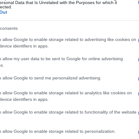
ersonal Data that Is Unrelated with the Purposes for which it
lected.
Out
consents
o allow Google to enable storage related to advertising like cookies on
evice identifiers in apps.
o allow my user data to be sent to Google for online advertising
s.
to allow Google to send me personalized advertising.
o allow Google to enable storage related to analytics like cookies on
evice identifiers in apps.
to comercial
o allow Google to enable storage related to functionality of the website
iderablemente a Estados Unidos, dejando a la Unión
o allow Google to enable storage related to personalization.
15%
 las estipulaciones destaca un arancel general del