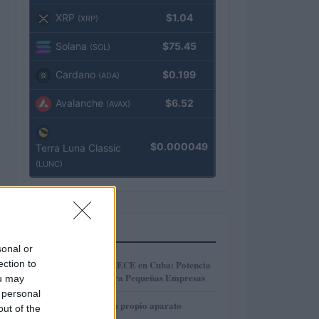
XRP
$1.04
(XRP)
Solana
$75.45
(SOL)
Cardano
$0.199
(ADA)
Avalanche
$6.52
(AVAX)
$0.000049
Terra Luna Classic
(LUNC)
MÁS LEÍDOS
sonal or
1
ection to
Microcréditos CRECE en Cuba: Potencia
y Crecimiento para Pequeñas Empresas
ou may
 personal
2
Cómo construir tu propio aparato
out of the
electrónico